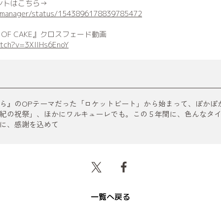
コメントはこちら→
yo_manager/status/1543896178839785472
E OF CAKE』クロスフェード動画
atch?v=3XIlHs6EnoY
ら』のOPテーマだった「ロケットビート」から始まって、ぽかぽ
紀の祝祭」、ほかにワルキューレでも。この５年間に、色んなタ
に、感謝を込めて
一覧へ戻る