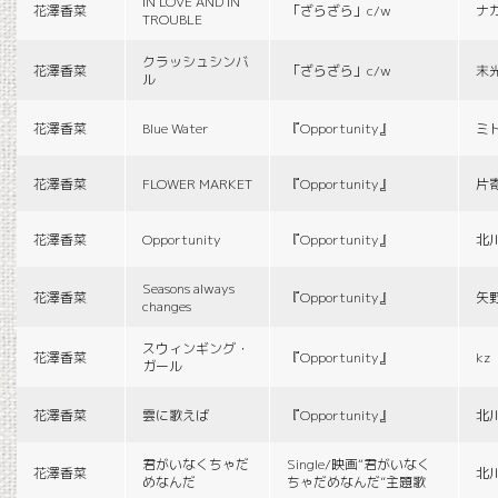
IN LOVE AND IN
花澤香菜
「ざらざら」c/w
ナ
TROUBLE
クラッシュシンバ
花澤香菜
「ざらざら」c/w
末
ル
花澤香菜
Blue Water
『Opportunity』
ミ
花澤香菜
FLOWER MARKET
『Opportunity』
片
花澤香菜
Opportunity
『Opportunity』
北
Seasons always
花澤香菜
『Opportunity』
矢
changes
スウィンギング・
花澤香菜
『Opportunity』
kz
ガール
花澤香菜
雲に歌えば
『Opportunity』
北
君がいなくちゃだ
Single/映画“君がいなく
花澤香菜
北
めなんだ
ちゃだめなんだ”主題歌