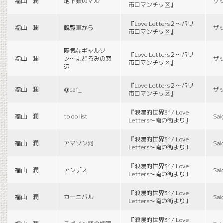
福山 潤
地下鉄のマル
ザ
市ロマンチッ区』
『Love Letters２〜パリ
福山 潤
観覧車から
ザ
市ロマンチッ区』
陽気なギャルソ
『Love Letters２〜パリ
福山 潤
ン〜まどろみの窓
ザ
市ロマンチッ区』
辺
『Love Letters２〜パリ
福山 潤
＠caf_
ザ
市ロマンチッ区』
『浪漫的世界31/ Love
福山 潤
to do list
Sai
Letters〜南の街より』
『浪漫的世界31/ Love
福山 潤
アマゾン河
Sai
Letters〜南の街より』
『浪漫的世界31/ Love
福山 潤
アンデス
Sai
Letters〜南の街より』
『浪漫的世界31/ Love
福山 潤
カーニバル
Sai
Letters〜南の街より』
『浪漫的世界31/ Love