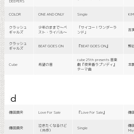
DEEPERS
COLOR
ONE AND ONLY
Single
KI
クラッシュ
少年のままで〜ベ
「サイコー！ワンダーラ
吉
ギャルズ
スト・ライバル〜
ンド」
クラッシュ
BEAT GOES ON
『BEAT GOES ON』
熊
ギャルズ
cube 25th presents 音楽
Cube
希望の音
劇『夜来香ラプソディ』
本
テーマ曲
d
傳田真央
Love For Sale
『Love For Sale』
傳
泣きたくなるけど
傳田
傳田真央
Single
（共作）
Miy