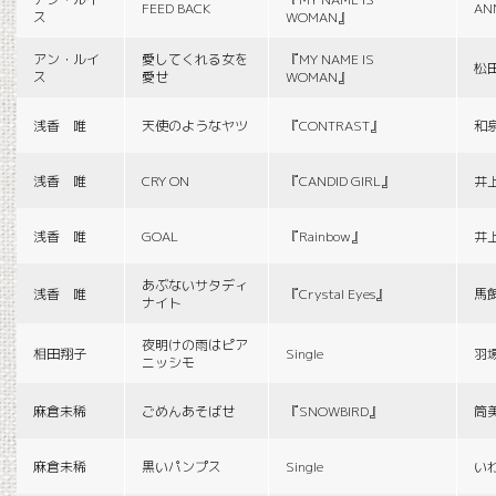
FEED BACK
AN
ス
WOMAN』
アン・ルイ
愛してくれる女を
『MY NAME IS
松
ス
愛せ
WOMAN』
浅香 唯
天使のようなヤツ
『CONTRAST』
和
浅香 唯
CRY ON
『CANDID GIRL』
井
浅香 唯
GOAL
『Rainbow』
井
あぶないサタディ
浅香 唯
『Crystal Eyes』
馬
ナイト
夜明けの雨はピア
相田翔子
Single
羽
ニッシモ
麻倉未稀
ごめんあそばせ
『SNOWBIRD』
筒
麻倉未稀
黒いパンプス
Single
い