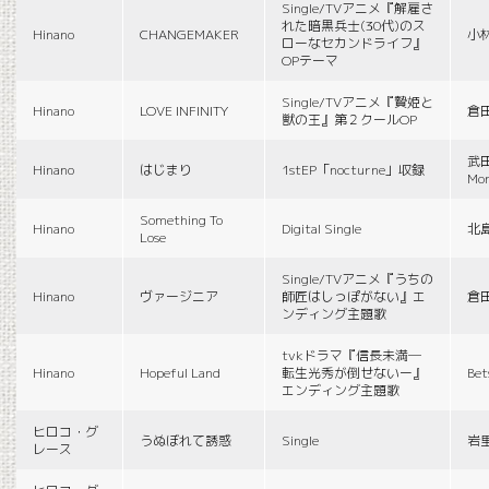
Single/TVアニメ『解雇さ
れた暗黒兵士(30代)のス
Hinano
CHANGEMAKER
小
ローなセカンドライフ』
OPテーマ
Single/TVアニメ『贄姫と
Hinano
LOVE INFINITY
倉
獣の王』第２クールOP
武田
Hinano
はじまり
1stEP「nocturne」収録
Mon
Something To
Hinano
Digital Single
北
Lose
Single/TVアニメ『うちの
Hinano
ヴァージニア
師匠はしっぽがない』エ
倉
ンディング主題歌
tvkドラマ『信長未満―
Hinano
Hopeful Land
転生光秀が倒せないー』
Be
エンディング主題歌
ヒロコ・グ
うぬぼれて誘惑
Single
岩
レース