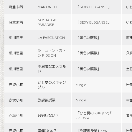
麻倉未稀
MARIONETTE
『SEXY ELEGANSE』
い
NOSTALGIC
麻倉未稀
『SEXY ELEGANSE』
い
PARADISE
相川恵里
LA FASCNATION
『黄色い麒麟』
前
シ・ュ・ン・カ・
相川恵里
『黄色い麒麟』
久
ン RIDE ON
不思議なエメラル
相川恵里
『黄色い麒麟』
土
ド
ひと夏のスキャン
赤坂小町
Single
岩
ダル
赤坂小町
放課後授業
Single
岩
「ひと夏のスキャンダ
赤坂小町
合宿しない？
岩
ル」c/w
赤坂小町
準備はOK？
「放課後授業」c/w
岩