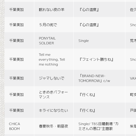
千葉美加
眠れない夜の羊
『心の温度』
佐
千葉美加
５月の街で
『心の温度』
Sho
PONYTAIL
千葉美加
Single
荒
SOLDIER
Tell me
千葉美加
everything, Tell
『フェイント勝ちね』
Sho
me nothing
「BRAND-NEW-
千葉美加
ジャマしないで
VA
TOMORROW」c/w
ときめきパフォー
千葉美加
『行くね』
町
マンス
千葉美加
キライになりたい
『行くね』
戸
CHICA
Single/ TBS日曜劇場 “カ
春夏秋冬・朝昼夜
柴
BOOM
ミさんの悪口”主題歌