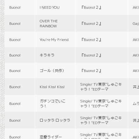
Buono!
I NEED YOU
『Buono!２』
AK
OVER THE
Buono!
『Buono!２』
Gaj
RAINBOW
Buono!
You're My Friend
『Buono!２』
AK
Buono!
キラキラ
『Buono!２』
AK
Buono!
ゴール（共作）
『Buono!２』
AK
Single/ TV東京“しゅごキ
Buono!
Kiss! Kiss! Kiss!
井
ャラ！”EDテーマ
ガチンコでいこ
Single/ TV東京“しゅごキ
Buono!
ム
う！
ャラ！”EDテーマ
Single/ TV東京“しゅごキ
Buono!
ロッタラ ロッタラ
井
ャラ！”EDテーマ
Single/ TV東京“しゅごキ
Buono!
恋愛ライダー
AK