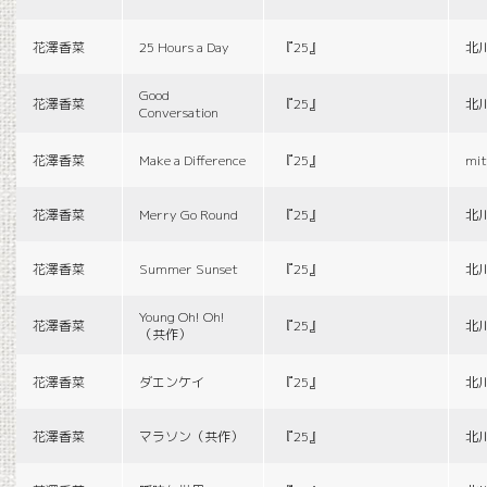
花澤香菜
25 Hours a Day
『25』
北
Good
花澤香菜
『25』
北
Conversation
花澤香菜
Make a Difference
『25』
mit
花澤香菜
Merry Go Round
『25』
北
花澤香菜
Summer Sunset
『25』
北
Young Oh! Oh!
花澤香菜
『25』
北
（共作）
花澤香菜
ダエンケイ
『25』
北
花澤香菜
マラソン（共作）
『25』
北