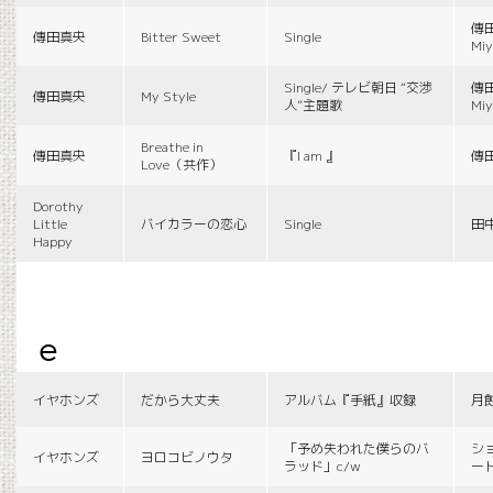
傳田
傳田真央
Bitter Sweet
Single
Miy
Single/ テレビ朝日 “交渉
傳田
傳田真央
My Style
人”主題歌
Miy
Breathe in
傳田真央
『I am 』
傳
Love（共作）
Dorothy
Little
バイカラーの恋心
Single
田
Happy
e
イヤホンズ
だから大丈夫
アルバム『手紙』収録
月
「予め失われた僕らのバ
シ
イヤホンズ
ヨロコビノウタ
ラッド」c/w
ー