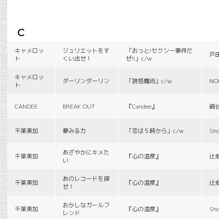
c
キャメロッ
ジュリエットをす
「おっと!セクシー事件だ
戸
ト
くい出せ！
ぜ!!」c/w
キャメロッ
ダーリンダーリン
「誘惑魔術」c/w
NO
ト
CANDEE
BREAK OUT
『Candee』
崎
千葉美加
夢みる力
「恋は５時から」c/w
Sho
あざやかにキメた
千葉美加
『心の温度』
辻
い
あのレコードを探
千葉美加
『心の温度』
辻
せ！
おかしなガールフ
千葉美加
『心の温度』
Sho
レンド