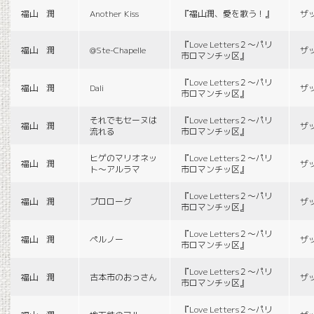
福山 潤
Another Kiss
『福山潤、愛を歌う！』
ザ
『Love Letters２〜パリ
福山 潤
@Ste-Chapelle
ザ
市ロマンチッ区』
『Love Letters２〜パリ
福山 潤
Dali
ザ
市ロマンチッ区』
それでもセーヌは
『Love Letters２〜パリ
福山 潤
ザ
流れる
市ロマンチッ区』
ヒゲのマリオネッ
『Love Letters２〜パリ
福山 潤
ザ
ト〜アルラマ
市ロマンチッ区』
『Love Letters２〜パリ
福山 潤
プロローグ
ザ
市ロマンチッ区』
『Love Letters２〜パリ
福山 潤
ペルノー
ザ
市ロマンチッ区』
『Love Letters２〜パリ
福山 潤
古本市のおっさん
ザ
市ロマンチッ区』
『Love Letters２〜パリ