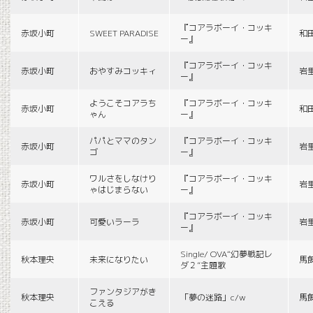
『コアラボーイ・コッキ
赤坂小町
SWEET PARADISE
和
ー』
『コアラボーイ・コッキ
赤坂小町
おやすみコッキィ
岩
ー』
ようこそコアラち
『コアラボーイ・コッキ
赤坂小町
和
ゃん
ー』
パパとママのタン
『コアラボーイ・コッキ
赤坂小町
岩
ゴ
ー』
ワルさをしなけり
『コアラボーイ・コッキ
赤坂小町
岩
ゃはじまらない
ー』
『コアラボーイ・コッキ
赤坂小町
可愛いラーラ
岩
ー』
Single/ OVA“幻夢戦記レ
秋本理央
未来になりたい
馬
ダ２”主題歌
ファンタジアがき
秋本理央
「夢の迷路」c/w
馬
こえる