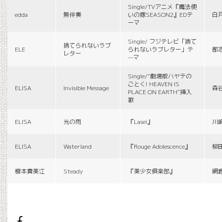
Single/TVアニメ『魔法使
edda
無伴奏
いの嫁SEASON2』EDテ
白
ーマ
Single/ フジテレビ「捨て
捨てられないラブ
ELE
られないラブレター」テ
都
レター
—マ
Single/“劇場版ハヤテの
ごとく! HEAVEN IS
ELISA
Invisible Message
森
PLACE ON EARTH”挿入
歌
ELISA
光の雨
『Lasei』
川
ELISA
Waterland
『Rouge Adolescence』
柳
榎本貴美江
Steady
『美少女倶楽部』
網