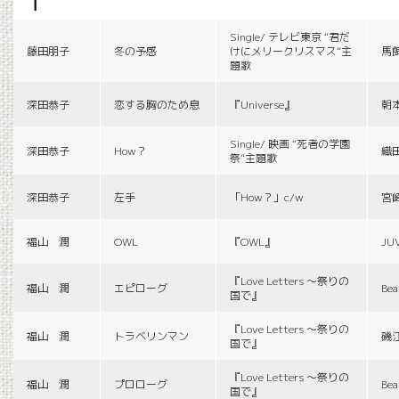
f
Single/ テレビ東京 “君だ
藤田朋子
冬の予感
けにメリークリスマス”主
馬
題歌
深田恭子
恋する胸のため息
『Universe』
朝
Single/ 映画 “死者の学園
深田恭子
How？
織
祭”主題歌
深田恭子
左手
「How？」c/w
宮
福山 潤
OWL
『OWL』
JU
『Love Letters 〜祭りの
福山 潤
エピローグ
Bea
国で』
『Love Letters 〜祭りの
福山 潤
トラベリンマン
磯
国で』
『Love Letters 〜祭りの
福山 潤
プロローグ
Bea
国で』