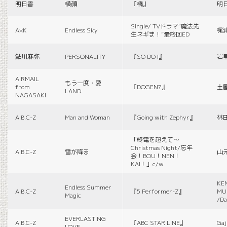
明日香
横顔
『橋』
明
Single/ TVドラマ“魔法先
A×K
Endless Sky
梶
生ネギま！”最終回ED
鮎川麻弥
PERSONALITY
『SO DO I』
岩
AIRMAIL
もう一度・愛
from
『DOGEN?』
土
LAND
NAGASAKI
A.B.C-Z
Man and Woman
『Going with Zephyr』
林
「終電を超えて～
Christmas Night/忘年
A.B.C-Z
雪が降る
山
会！BOU！NEN！
KAI！」c/w
KE
Endless Summer
A.B.C-Z
『5 Performer-Z』
MUS
Magic
/Da
EVERLASTING
A.B.C-Z
『ABC STAR LINE』
Gaj
LOVE