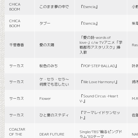
CHICA
このまま夢の中で
『Esencia』
小
BOOM
CHICA
タブー
『Esencia』
柴
BOOM
「愛の詩-words of
love-」c/w TVアニメ「学
千菅春香
愛の太陽
Ras
戦都市アスタリスク」挿
入歌
サーカス
桜色のみち
『POP STEP BALLAD』
叶
ケ・セラ・セラ〜
サーカス
『We Love Harmony!』
鈴
何度でも恋したい
『Sound Circus -Heart
サーカス
Fiower
M.R
V-』
『マーマレイドサンセッ
サーカス
ひと夏のステディ
佐
ト』
COALTAR
Single/TBS“輪るピングド
OF THE
DEAR FUTURE
NA
ラム”EDテーマ