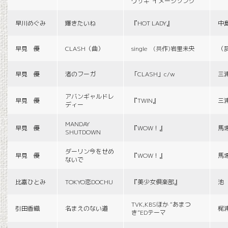
ウサギ”イメージソング
早川めぐみ
輝きたいね
『HOT LADY』
中
早見 優
CLASH（曲）
single (共作)岩里未央
（
早見 優
渚のフーガ
「CLASH」c/w
三
アバンギャルドレ
早見 優
『TWIN』
三
ディー
MANDAY
早見 優
『WOW！』
馬
SHUTDOWN
ダーリン今をせめ
早見 優
『WOW！』
馬
ないで
比嘉ひとみ
TOKYO恋DOCHU
『美少女倶楽部』
池
TVK,KBSほか “あまつ
引田香織
名まえのない道
梶
き”EDテーマ