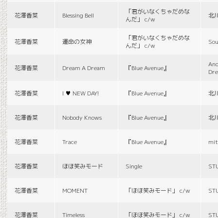
「君がいなくちゃだめな
花澤香菜
Blessing Bell
北
んだ」 c/w
「君がいなくちゃだめな
花澤香菜
運命の女神
Sou
んだ」 c/w
And
花澤香菜
Dream A Dream
『Blue Avenue』
Dr
花澤香菜
I ♥ NEW DAY!
『Blue Avenue』
北
花澤香菜
Nobody Knows
『Blue Avenue』
北
花澤香菜
Trace
『Blue Avenue』
mit
花澤香菜
ほほ笑みモード
Single
ST
花澤香菜
MOMENT
「ほほ笑みモード」 c/w
ST
花澤香菜
Timeless
「ほほ笑みモード」 c/w
ST