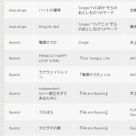
Single/TVKほか“そらの
blue drops
ハートの確率
古
おとしもの”OPテーマ
Single/ “TVアニメ“そら
blue drops
Ring My Bell
橋
のおとしもの”OPテーマ
Buono!
雑草のうた
Single
井
MIRACLE HAPPY
Buono!
「Our Songs」c/w
AK
LOVE SONG
ラナウェイトレイ
Buono!
「雑草のうた」c/w
AK
ン
Independent
Buono!
Girl〜独立女子で
『We are Buono!』
木
あるために
FLA
Buono!
うらはら
『We are Buono!』
Ok
Buono!
タビダチの歌
『We are Buono!』
Gaj