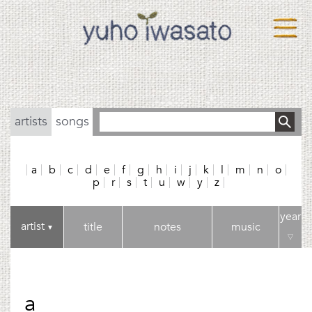
artists
songs
a
b
c
d
e
f
g
h
i
j
k
l
m
n
o
p
r
s
t
u
w
y
z
year
artist
title
notes
music
▼
▽
a