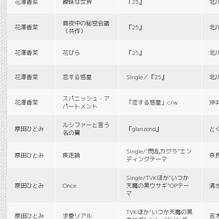
花澤香菜
曖昧な世界
『25』
北
真夜中の秘密会議
花澤香菜
『25』
北
（共作）
花澤香菜
花びら
『25』
北
花澤香菜
恋する惑星
Single／『25』
北
スパニッシュ・ア
花澤香菜
「恋する惑星」c/w
沖
パートメント
ルシファーと言う
原田ひとみ
『glanzend』
と
名の翼
Single/“閃乱カグラ”エン
原田ひとみ
疾走論
奈
ディングテーマ
Single/TVKほか“いつか
原田ひとみ
Once
天魔の黒ウサギ”OPテー
清
マ
TVKほか“いつか天魔の黒
原田ひとみ
求愛リアル
吉