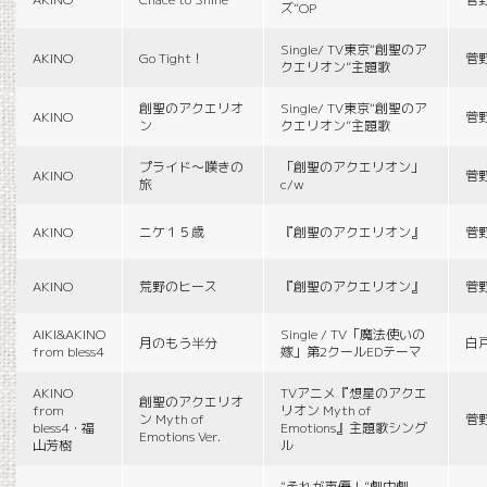
ズ”OP
Single/ TV東京“創聖のア
AKINO
Go Tight！
菅
クエリオン”主題歌
創聖のアクエリオ
Single/ TV東京“創聖のア
AKINO
菅
ン
クエリオン”主題歌
プライド〜嘆きの
「創聖のアクエリオン」
AKINO
菅
旅
c/w
AKINO
ニケ１５歳
『創聖のアクエリオン』
菅
AKINO
荒野のヒース
『創聖のアクエリオン』
菅
AIKI&AKINO
Single / TV「魔法使いの
月のもう半分
白
from bless4
嫁」第2クールEDテーマ
AKINO
TVアニメ『想星のアクエ
創聖のアクエリオ
from
リオン Myth of
ン Myth of
菅
bless4・福
Emotions』主題歌シング
Emotions Ver.
山芳樹
ル
“それが声優！”劇中劇