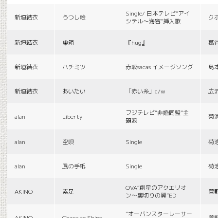
Single/ 日本テレビ“アイ
新垣結衣
うつし絵
ク
シテル〜海容”挿入歌
新垣結衣
巣箱
『hug』
葛
新垣結衣
ハチミツ
赤坂sacas イメージソング
島
新垣結衣
あいたい
「赤い糸」c/w
広
フジテレビ“非婚同盟”主
alan
Liberty
菊
題歌
alan
空唄
Single
菊
alan
風の手紙
Single
菊
OVA“創星のアクエリオ
AKINO
素足
菅
ン〜裏切りの翼”ED
“オーバンスターレーサー
AKINO
Chace to Shine
菅