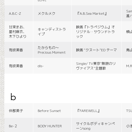
Sa
A.B.C-Z
メクルメク
『A.B.Sea Market』
進/
甘束まお、
映画『トラペジウム』オ
キャンディストラ
星村麻衣、
リジナル・サウンドトラ
横
イプ
木下ひより
ック
たからもの〜
有坂美香
映画 “クヌート”ED テーマ
鳥
Precious Moment
Single/ TV東京“無限のリ
有坂美香
dis-
M.R
ヴァイアス”主題歌
b
伴都美子
Before Sunset
『FAREWELL』
TS
サイクルボディキャンペ
Be-２
BODY HUNTER
小
ーンsong