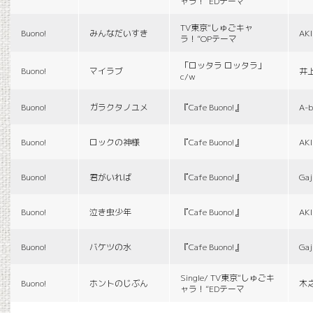
ャラ！”EDテーマ
TV東京“しゅごキャ
Buono!
みんなだいすき
AK
ラ！”OPテーマ
「ロッタラ ロッタラ」
Buono!
マイラブ
井
c/w
Buono!
ガラクタノユメ
『Cafe Buono!』
A-b
Buono!
ロックの神様
『Cafe Buono!』
AK
Buono!
君がいれば
『Cafe Buono!』
Gaj
Buono!
泣き虫少年
『Cafe Buono!』
AK
Buono!
バケツの水
『Cafe Buono!』
Gaj
Single/ TV東京“しゅごキ
Buono!
ホントのじぶん
木
ャラ！”EDテーマ