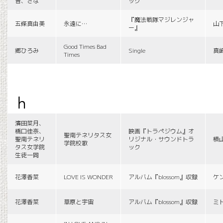
音、さな
ック
『魔法戦隊マジレンジャ
五條真由美
永遠に…
山
ー』
Good Times Bad
郷ひろみ
Single
真
Times
h
濱田菜月、
橋口佳奈、
映画『トラペジウム』オ
聖南テネリタス女
聖南テネリ
リジナル・サウンドトラ
横
学院校歌
タス女学院
ック
生徒一同
花澤香菜
LOVE IS WONDER
アルバム『blossom』収録
ケ
花澤香菜
草原と宇宙
アルバム『blossom』収録
ミ