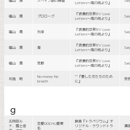
福山 潤
スペイン語の練習
Sai
Letters〜南の街より』
『浪漫的世界31/ Love
福山 潤
プロローグ
Sai
Letters〜南の街より』
『浪漫的世界31/ Love
福山 潤
列車
Sai
Letters〜南の街より』
『浪漫的世界31/ Love
福山 潤
海
Sai
Letters〜南の街より』
『浪漫的世界31/ Love
福山 潤
荒野
Sai
Letters〜南の街より』
No money No
““『愛した女たちのため
布施 明
安
breath
に』
g
五阿弥ル
映画『トラペジウム』オ
恋愛DOCHU膝栗
ナ、國土佳
リジナル・サウンドトラ
濱
毛