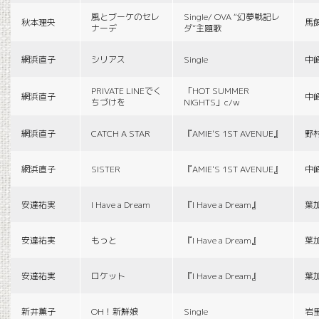
風とブーケのセレ
Single/ OVA “幻夢戦記レ
秋本理央
馬
ナーデ
ダ”主題歌
網浜直子
シリアス
Single
中
PRIVATE LINEでく
「HOT SUMMER
網浜直子
中
ちづけを
NIGHTS」c/w
網浜直子
CATCH A STAR
『AMIE'S 1ST AVENUE』
野
網浜直子
SISTER
『AMIE'S 1ST AVENUE』
中
安達祐実
I Have a Dream
『I Have a Dream』
葉
安達祐実
もっと
『I Have a Dream』
葉
安達祐実
ロケット
『I Have a Dream』
葉
新井薫子
OH！新鮮娘
Single
岩