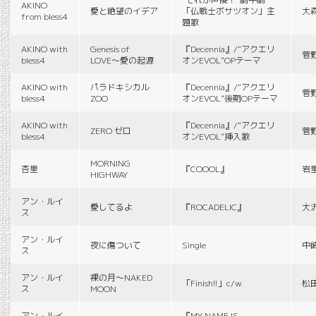
AKINO
愛と絶望のイデア
「仏戦士ボサツオン」主
大
from bless4
題歌
AKINO with
Genesis of
『Decennia』/“アクエリ
菅
bless4
LOVE〜愛の起源
オンEVOL”OPテーマ
AKINO with
パラドキシカル
『Decennia』/“アクエリ
菅
bless4
ZOO
オンEVOL”後期OPテーマ
AKINO with
『Decennia』/“アクエリ
ZERO ゼロ
菅
bless4
オンEVOL”挿入歌
MORNING
杏里
『COOOL』
岩
HIGHWAY
アン・ルイ
愛してるよ
『ROCADELIC』
大
ス
アン・ルイ
夜に傷ついて
Single
中
ス
アン・ルイ
裸の月〜NAKED
「Finish!!」c/w
松
ス
MOON
アン・ルイ
『MY NAME IS