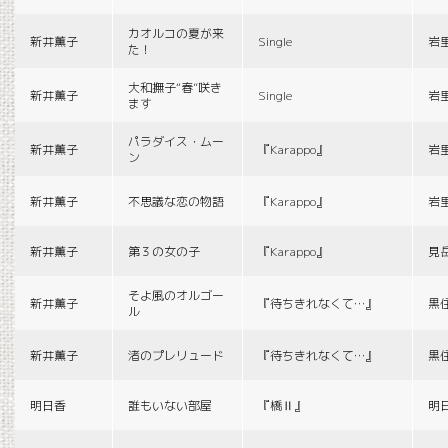
カオルコの夏が来
新井薫子
Single
岩
た！
大和撫子“春”咲き
新井薫子
Single
岩
ます
パラダイス・ムー
新井薫子
『Karappo』
岩
ン
新井薫子
不思議な恋の物語
『Karappo』
岩
新井薫子
第３の女の子
『Karappo』
見
そよ風のオルゴー
新井薫子
『待ちきれなくて…』
黒
ル
新井薫子
渚のプレリュード
『待ちきれなくて…』
黒
明日香
誰もいない部屋
『橋Ⅱ』
明