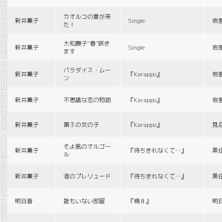
カオルコの夏が来
新井薫子
Single
岩
た！
大和撫子“春”咲き
新井薫子
Single
岩
ます
パラダイス・ムー
新井薫子
『Karappo』
岩
ン
新井薫子
不思議な恋の物語
『Karappo』
岩
新井薫子
第３の女の子
『Karappo』
見
そよ風のオルゴー
新井薫子
『待ちきれなくて…』
黒
ル
新井薫子
渚のプレリュード
『待ちきれなくて…』
黒
明日香
誰もいない部屋
『橋Ⅱ』
明