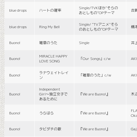
Single/TVKほか“そらの
blue drops
ハートの確率
古
おとしもの”OPテーマ
Single/ “TVアニメ“そら
blue drops
Ring My Bell
橋
のおとしもの”OPテーマ
Buono!
雑草のうた
Single
井
MIRACLE HAPPY
Buono!
「Our Songs」c/w
AK
LOVE SONG
ラナウェイトレイ
Buono!
「雑草のうた」c/w
AK
ン
Independent
Buono!
Girl〜独立女子で
『We are Buono!』
木
あるために
FLA
Buono!
うらはら
『We are Buono!』
Ok
Buono!
タビダチの歌
『We are Buono!』
Gaj