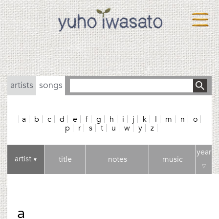
artists
songs
a
b
c
d
e
f
g
h
i
j
k
l
m
n
o
p
r
s
t
u
w
y
z
year
artist
title
notes
music
▼
▽
a