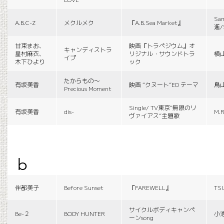
Sa
A.B.C-Z
メクルメク
『A.B.Sea Market』
進/
甘束まお、
映画『トラペジウム』オ
キャンディストラ
星村麻衣、
リジナル・サウンドトラ
横
イプ
木下ひより
ック
たからもの〜
有坂美香
映画 “クヌート”ED テーマ
鳥
Precious Moment
Single/ TV東京“無限のリ
有坂美香
dis-
M.R
ヴァイアス”主題歌
b
伴都美子
Before Sunset
『FAREWELL』
TS
サイクルボディキャンペ
Be-２
BODY HUNTER
小
ーンsong