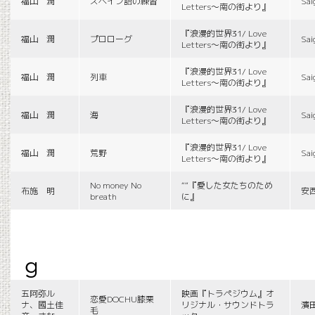
福山 潤
スペイン語の練習
Sai
Letters〜南の街より』
『浪漫的世界31/ Love
福山 潤
プロローグ
Sai
Letters〜南の街より』
『浪漫的世界31/ Love
福山 潤
列車
Sai
Letters〜南の街より』
『浪漫的世界31/ Love
福山 潤
海
Sai
Letters〜南の街より』
『浪漫的世界31/ Love
福山 潤
荒野
Sai
Letters〜南の街より』
No money No
““『愛した女たちのため
布施 明
安
breath
に』
g
五阿弥ル
映画『トラペジウム』オ
恋愛DOCHU膝栗
ナ、國土佳
リジナル・サウンドトラ
濱
毛