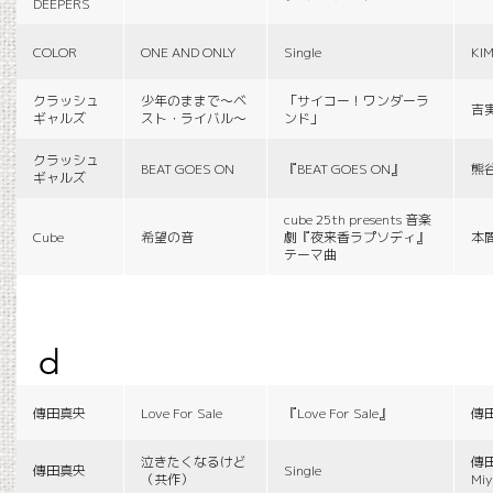
DEEPERS
COLOR
ONE AND ONLY
Single
KI
クラッシュ
少年のままで〜ベ
「サイコー！ワンダーラ
吉
ギャルズ
スト・ライバル〜
ンド」
クラッシュ
BEAT GOES ON
『BEAT GOES ON』
熊
ギャルズ
cube 25th presents 音楽
Cube
希望の音
劇『夜来香ラプソディ』
本
テーマ曲
d
傳田真央
Love For Sale
『Love For Sale』
傳
泣きたくなるけど
傳田
傳田真央
Single
（共作）
Miy