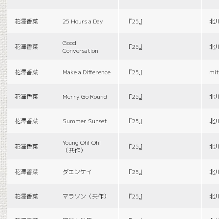
花澤香菜
25 Hours a Day
『25』
北
Good
花澤香菜
『25』
北
Conversation
花澤香菜
Make a Difference
『25』
mit
花澤香菜
Merry Go Round
『25』
北
花澤香菜
Summer Sunset
『25』
北
Young Oh! Oh!
花澤香菜
『25』
北
（共作）
花澤香菜
ダエンケイ
『25』
北
花澤香菜
マラソン（共作）
『25』
北