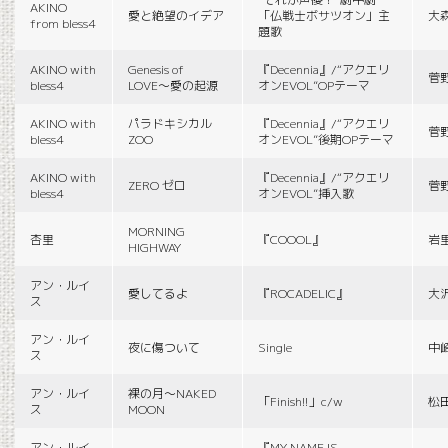
AKINO
愛と絶望のイデア
「仏戦士ボサツオン」主
大
from bless4
題歌
AKINO with
Genesis of
『Decennia』/“アクエリ
菅
bless4
LOVE〜愛の起源
オンEVOL”OPテーマ
AKINO with
パラドキシカル
『Decennia』/“アクエリ
菅
bless4
ZOO
オンEVOL”後期OPテーマ
AKINO with
『Decennia』/“アクエリ
ZERO ゼロ
菅
bless4
オンEVOL”挿入歌
MORNING
杏里
『COOOL』
岩
HIGHWAY
アン・ルイ
愛してるよ
『ROCADELIC』
大
ス
アン・ルイ
夜に傷ついて
Single
中
ス
アン・ルイ
裸の月〜NAKED
「Finish!!」c/w
松
ス
MOON
アン・ルイ
『MY NAME IS