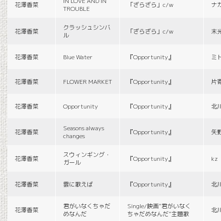
IN LOVE AND IN
花澤香菜
「ざらざら」c/w
ナ
TROUBLE
クラッシュシンバ
花澤香菜
「ざらざら」c/w
末
ル
花澤香菜
Blue Water
『Opportunity』
ミ
花澤香菜
FLOWER MARKET
『Opportunity』
片
花澤香菜
Opportunity
『Opportunity』
北
Seasons always
花澤香菜
『Opportunity』
矢
changes
スウィンギング・
花澤香菜
『Opportunity』
kz
ガール
花澤香菜
雲に歌えば
『Opportunity』
北
君がいなくちゃだ
Single/映画“君がいなく
花澤香菜
北
めなんだ
ちゃだめなんだ”主題歌