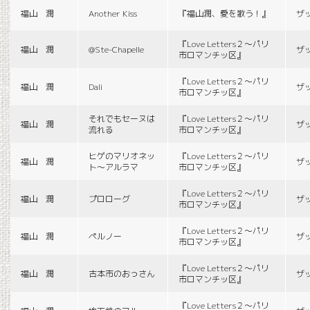
福山 潤
Another Kiss
『福山潤、愛を歌う！』
ザ
『Love Letters２〜パリ
福山 潤
@Ste-Chapelle
ザ
市ロマンチッ区』
『Love Letters２〜パリ
福山 潤
Dali
ザ
市ロマンチッ区』
それでもセーヌは
『Love Letters２〜パリ
福山 潤
ザ
流れる
市ロマンチッ区』
ヒゲのマリオネッ
『Love Letters２〜パリ
福山 潤
ザ
ト〜アルラマ
市ロマンチッ区』
『Love Letters２〜パリ
福山 潤
プロローグ
ザ
市ロマンチッ区』
『Love Letters２〜パリ
福山 潤
ペルノー
ザ
市ロマンチッ区』
『Love Letters２〜パリ
福山 潤
古本市のおっさん
ザ
市ロマンチッ区』
『Love Letters２〜パリ