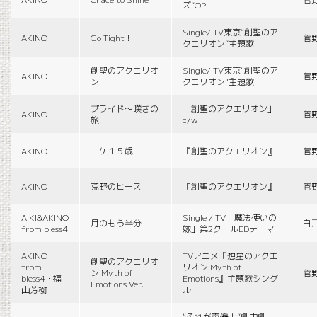
ズ”OP
Single/ TV東京“創聖のア
AKINO
Go Tight！
菅
クエリオン”主題歌
創聖のアクエリオ
Single/ TV東京“創聖のア
AKINO
菅
ン
クエリオン”主題歌
プライド〜嘆きの
「創聖のアクエリオン」
AKINO
菅
旅
c/w
AKINO
ニケ１５歳
『創聖のアクエリオン』
菅
AKINO
荒野のヒース
『創聖のアクエリオン』
菅
AIKI&AKINO
Single / TV「魔法使いの
月のもう半分
白
from bless4
嫁」第2クールEDテーマ
AKINO
TVアニメ『想星のアクエ
創聖のアクエリオ
from
リオン Myth of
ン Myth of
菅
bless4・福
Emotions』主題歌シング
Emotions Ver.
山芳樹
ル
“それが声優！”劇中劇