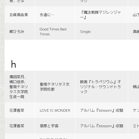
音、さな
ック
『魔法戦隊マジレンジャ
五條真由美
永遠に…
山
ー』
Good Times Bad
郷ひろみ
Single
真
Times
h
濱田菜月、
橋口佳奈、
映画『トラペジウム』オ
聖南テネリタス女
聖南テネリ
リジナル・サウンドトラ
横
学院校歌
タス女学院
ック
生徒一同
花澤香菜
LOVE IS WONDER
アルバム『blossom』収録
ケ
花澤香菜
草原と宇宙
アルバム『blossom』収録
ミ