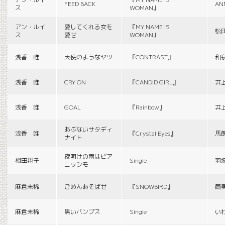
FEED BACK
AN
ス
WOMAN』
アン・ルイ
愛してくれる女を
『MY NAME IS
松
ス
愛せ
WOMAN』
浅香 唯
天使のようなヤツ
『CONTRAST』
和
浅香 唯
CRY ON
『CANDID GIRL』
井
浅香 唯
GOAL
『Rainbow』
井
あぶないサタディ
浅香 唯
『Crystal Eyes』
馬
ナイト
夜明けの雨はピア
相田翔子
Single
羽
ニッシモ
麻倉未稀
ごめんあそばせ
『SNOWBIRD』
筒
麻倉未稀
黒いパンプス
Single
い