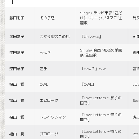
f
Single/ テレビ東京 “君だ
藤田朋子
冬の予感
けにメリークリスマス”主
馬
題歌
深田恭子
恋する胸のため息
『Universe』
朝
Single/ 映画 “死者の学園
深田恭子
How？
織
祭”主題歌
深田恭子
左手
「How？」c/w
宮
福山 潤
OWL
『OWL』
JU
『Love Letters 〜祭りの
福山 潤
エピローグ
Bea
国で』
『Love Letters 〜祭りの
福山 潤
トラベリンマン
磯
国で』
『Love Letters 〜祭りの
福山 潤
プロローグ
Bea
国で』