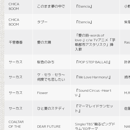
CHICA
このまま夢の中で
『Esencia』
小
BOOM
CHICA
タブー
『Esencia』
柴
BOOM
「愛の詩-words of
love-」c/w TVアニメ「学
千菅春香
愛の太陽
Ras
戦都市アスタリスク」挿
入歌
サーカス
桜色のみち
『POP STEP BALLAD』
叶
ケ・セラ・セラ〜
サーカス
『We Love Harmony!』
鈴
何度でも恋したい
『Sound Circus -Heart
サーカス
Fiower
M.R
V-』
『マーマレイドサンセッ
サーカス
ひと夏のステディ
佐
ト』
COALTAR
Single/TBS“輪るピングド
OF THE
DEAR FUTURE
NA
ラム”EDテーマ