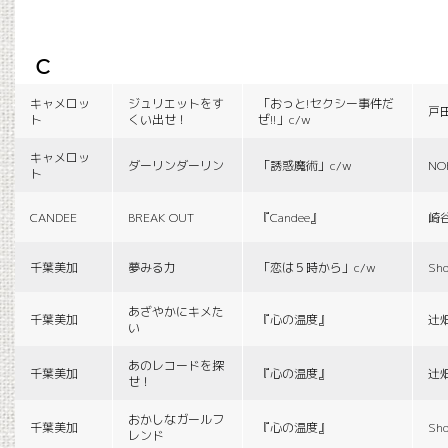
c
キャメロッ
ジュリエットをす
「おっと!セクシー事件だ
戸
ト
くい出せ！
ぜ!!」c/w
キャメロッ
ダーリンダーリン
「誘惑魔術」c/w
NO
ト
CANDEE
BREAK OUT
『Candee』
崎
千葉美加
夢みる力
「恋は５時から」c/w
Sho
あざやかにキメた
千葉美加
『心の温度』
辻
い
あのレコードを探
千葉美加
『心の温度』
辻
せ！
おかしなガールフ
千葉美加
『心の温度』
Sho
レンド