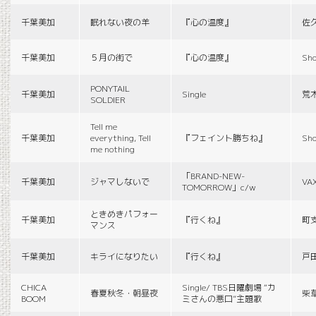
千葉美加
眠れない夜の羊
『心の温度』
佐
千葉美加
５月の街で
『心の温度』
Sho
PONYTAIL
千葉美加
Single
荒
SOLDIER
Tell me
千葉美加
everything, Tell
『フェイント勝ちね』
Sho
me nothing
「BRAND-NEW-
千葉美加
ジャマしないで
VA
TOMORROW」c/w
ときめきパフォー
千葉美加
『行くね』
町
マンス
千葉美加
キライになりたい
『行くね』
戸
CHICA
Single/ TBS日曜劇場 “カ
春夏秋冬・朝昼夜
柴
BOOM
ミさんの悪口”主題歌