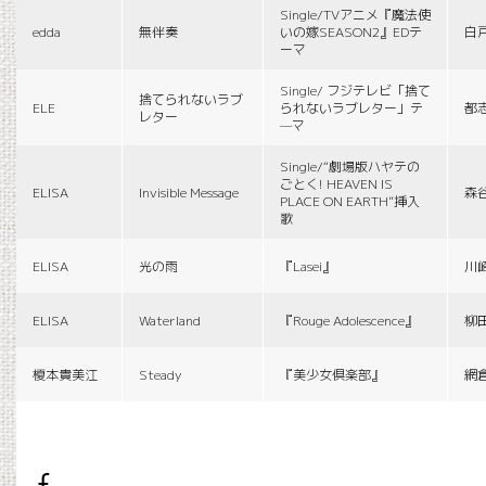
Single/TVアニメ『魔法使
edda
無伴奏
いの嫁SEASON2』EDテ
白
ーマ
Single/ フジテレビ「捨て
捨てられないラブ
ELE
られないラブレター」テ
都
レター
—マ
Single/“劇場版ハヤテの
ごとく! HEAVEN IS
ELISA
Invisible Message
森
PLACE ON EARTH”挿入
歌
ELISA
光の雨
『Lasei』
川
ELISA
Waterland
『Rouge Adolescence』
柳
榎本貴美江
Steady
『美少女倶楽部』
網