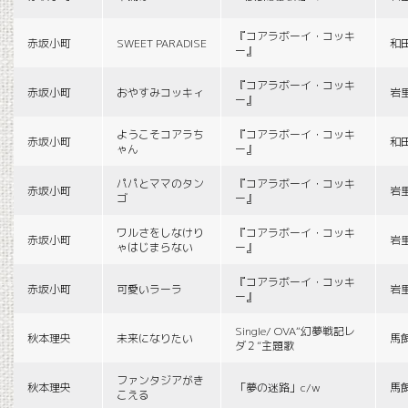
『コアラボーイ・コッキ
赤坂小町
SWEET PARADISE
和
ー』
『コアラボーイ・コッキ
赤坂小町
おやすみコッキィ
岩
ー』
ようこそコアラち
『コアラボーイ・コッキ
赤坂小町
和
ゃん
ー』
パパとママのタン
『コアラボーイ・コッキ
赤坂小町
岩
ゴ
ー』
ワルさをしなけり
『コアラボーイ・コッキ
赤坂小町
岩
ゃはじまらない
ー』
『コアラボーイ・コッキ
赤坂小町
可愛いラーラ
岩
ー』
Single/ OVA“幻夢戦記レ
秋本理央
未来になりたい
馬
ダ２”主題歌
ファンタジアがき
秋本理央
「夢の迷路」c/w
馬
こえる