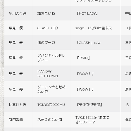
ウサギ”イメージソング
早川めぐみ
輝きたいね
『HOT LADY』
中
早見 優
CLASH（曲）
single (共作)岩里未央
（
早見 優
渚のフーガ
「CLASH」c/w
三
アバンギャルドレ
早見 優
『TWIN』
三
ディー
MANDAY
早見 優
『WOW！』
馬
SHUTDOWN
ダーリン今をせめ
早見 優
『WOW！』
馬
ないで
比嘉ひとみ
TOKYO恋DOCHU
『美少女倶楽部』
池
TVK,KBSほか “あまつ
引田香織
名まえのない道
梶
き”EDテーマ