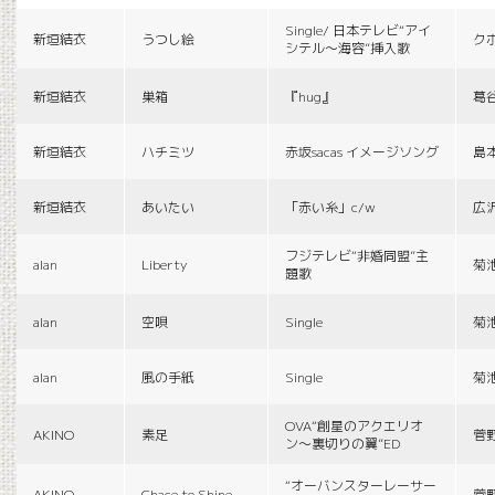
Single/ 日本テレビ“アイ
新垣結衣
うつし絵
ク
シテル〜海容”挿入歌
新垣結衣
巣箱
『hug』
葛
新垣結衣
ハチミツ
赤坂sacas イメージソング
島
新垣結衣
あいたい
「赤い糸」c/w
広
フジテレビ“非婚同盟”主
alan
Liberty
菊
題歌
alan
空唄
Single
菊
alan
風の手紙
Single
菊
OVA“創星のアクエリオ
AKINO
素足
菅
ン〜裏切りの翼”ED
“オーバンスターレーサー
AKINO
Chace to Shine
菅