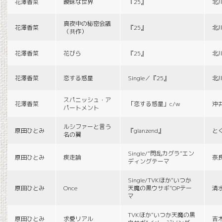
花澤香菜
曖昧な世界
『25』
北
真夜中の秘密会議
花澤香菜
『25』
北
（共作）
花澤香菜
花びら
『25』
北
花澤香菜
恋する惑星
Single／『25』
北
スパニッシュ・ア
花澤香菜
「恋する惑星」c/w
沖
パートメント
ルシファーと言う
原田ひとみ
『glanzend』
と
名の翼
Single/“閃乱カグラ”エン
原田ひとみ
疾走論
奈
ディングテーマ
Single/TVKほか“いつか
原田ひとみ
Once
天魔の黒ウサギ”OPテー
清
マ
TVKほか“いつか天魔の黒
原田ひとみ
求愛リアル
吉