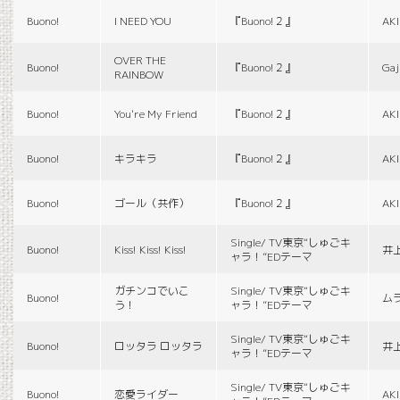
Buono!
I NEED YOU
『Buono!２』
AK
OVER THE
Buono!
『Buono!２』
Gaj
RAINBOW
Buono!
You're My Friend
『Buono!２』
AK
Buono!
キラキラ
『Buono!２』
AK
Buono!
ゴール（共作）
『Buono!２』
AK
Single/ TV東京“しゅごキ
Buono!
Kiss! Kiss! Kiss!
井
ャラ！”EDテーマ
ガチンコでいこ
Single/ TV東京“しゅごキ
Buono!
ム
う！
ャラ！”EDテーマ
Single/ TV東京“しゅごキ
Buono!
ロッタラ ロッタラ
井
ャラ！”EDテーマ
Single/ TV東京“しゅごキ
Buono!
恋愛ライダー
AK