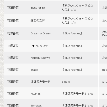
「君がいなくちゃだめな
花澤香菜
Blessing Bell
北
んだ」 c/w
「君がいなくちゃだめな
花澤香菜
運命の女神
Sou
んだ」 c/w
And
花澤香菜
Dream A Dream
『Blue Avenue』
Dr
花澤香菜
I ♥ NEW DAY!
『Blue Avenue』
北
花澤香菜
Nobody Knows
『Blue Avenue』
北
花澤香菜
Trace
『Blue Avenue』
mit
花澤香菜
ほほ笑みモード
Single
ST
花澤香菜
MOMENT
「ほほ笑みモード」 c/w
ST
花澤香菜
Timeless
「ほほ笑みモード」 c/w
ST