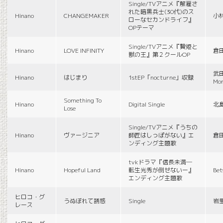
Single/TVアニメ『解雇さ
れた暗黒兵士(30代)のス
Hinano
CHANGEMAKER
小
ローなセカンドライフ』
OPテーマ
Single/TVアニメ『贄姫と
Hinano
LOVE INFINITY
倉
獣の王』第２クールOP
武田
Hinano
はじまり
1stEP「nocturne」収録
Mon
Something To
Hinano
Digital Single
北
Lose
Single/TVアニメ『うちの
Hinano
ヴァージニア
師匠はしっぽがない』エ
倉
ンディング主題歌
tvkドラマ『信長未満―
Hinano
Hopeful Land
転生光秀が倒せないー』
Be
エンディング主題歌
ヒロコ・グ
うぬぼれて誘惑
Single
岩
レース