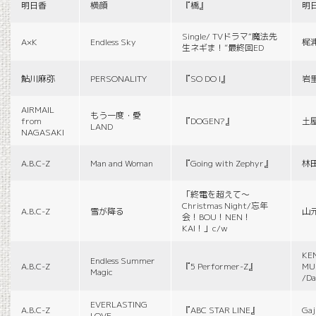
明日香
横顔
『橋』
明
Single/ TVドラマ“魔法先
A×K
Endless Sky
梶
生ネギま！”最終回ED
鮎川麻弥
PERSONALITY
『SO DO I』
岩
AIRMAIL
もう一度・愛
from
『DOGEN?』
土
LAND
NAGASAKI
A.B.C-Z
Man and Woman
『Going with Zephyr』
林
「終電を超えて～
Christmas Night/忘年
A.B.C-Z
雪が降る
山
会！BOU！NEN！
KAI！」c/w
KE
Endless Summer
A.B.C-Z
『5 Performer-Z』
MUS
Magic
/Da
EVERLASTING
A.B.C-Z
『ABC STAR LINE』
Gaj
LOVE