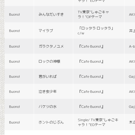
ャラ！”EDテーマ
TV東京“しゅごキャ
Buono!
みんなだいすき
AK
ラ！”OPテーマ
「ロッタラ ロッタラ」
Buono!
マイラブ
井
c/w
Buono!
ガラクタノユメ
『Cafe Buono!』
A-b
Buono!
ロックの神様
『Cafe Buono!』
AK
Buono!
君がいれば
『Cafe Buono!』
Gaj
Buono!
泣き虫少年
『Cafe Buono!』
AK
Buono!
バケツの水
『Cafe Buono!』
Gaj
Single/ TV東京“しゅごキ
Buono!
ホントのじぶん
木
ャラ！”EDテーマ