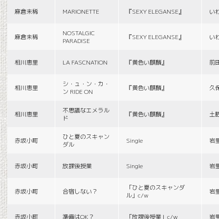
麻倉未稀
MARIONETTE
『SEXY ELEGANSE』
い
NOSTALGIC
麻倉未稀
『SEXY ELEGANSE』
い
PARADISE
相川恵里
LA FASCNATION
『黄色い麒麟』
前
シ・ュ・ン・カ・
相川恵里
『黄色い麒麟』
久
ン RIDE ON
不思議なエメラル
相川恵里
『黄色い麒麟』
土
ド
ひと夏のスキャン
赤坂小町
Single
岩
ダル
赤坂小町
放課後授業
Single
岩
「ひと夏のスキャンダ
赤坂小町
合宿しない？
岩
ル」c/w
赤坂小町
準備はOK？
「放課後授業」c/w
岩