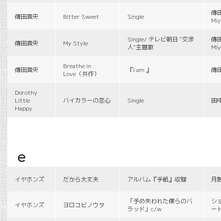
傳田
傳田真央
Bitter Sweet
Single
Miy
Single/ テレビ朝日 “交渉
傳田
傳田真央
My Style
人”主題歌
Miy
Breathe in
傳田真央
『I am 』
傳
Love（共作）
Dorothy
Little
バイカラーの恋心
Single
田
Happy
e
イヤホンズ
だから大丈夫
アルバム『手紙』収録
月
「予め失われた僕らのバ
シ
イヤホンズ
ヨロコビノウタ
ラッド」c/w
ー