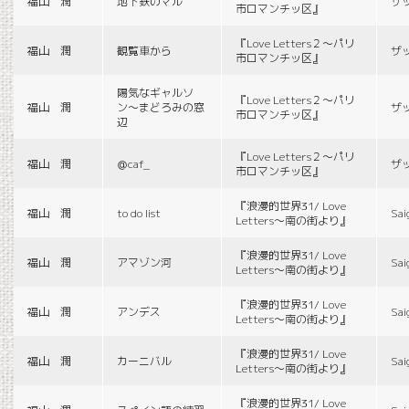
福山 潤
地下鉄のマル
ザ
市ロマンチッ区』
『Love Letters２〜パリ
福山 潤
観覧車から
ザ
市ロマンチッ区』
陽気なギャルソ
『Love Letters２〜パリ
福山 潤
ン〜まどろみの窓
ザ
市ロマンチッ区』
辺
『Love Letters２〜パリ
福山 潤
＠caf_
ザ
市ロマンチッ区』
『浪漫的世界31/ Love
福山 潤
to do list
Sai
Letters〜南の街より』
『浪漫的世界31/ Love
福山 潤
アマゾン河
Sai
Letters〜南の街より』
『浪漫的世界31/ Love
福山 潤
アンデス
Sai
Letters〜南の街より』
『浪漫的世界31/ Love
福山 潤
カーニバル
Sai
Letters〜南の街より』
『浪漫的世界31/ Love