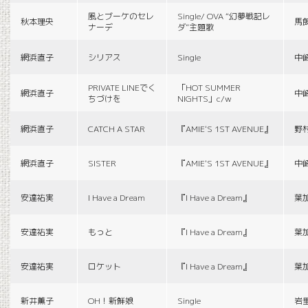
風とブーケのセレ
Single/ OVA “幻夢戦記レ
秋本理央
馬
ナーデ
ダ”主題歌
網浜直子
シリアス
Single
中
PRIVATE LINEでく
「HOT SUMMER
網浜直子
中
ちづけを
NIGHTS」c/w
網浜直子
CATCH A STAR
『AMIE'S 1ST AVENUE』
野
網浜直子
SISTER
『AMIE'S 1ST AVENUE』
中
安達祐実
I Have a Dream
『I Have a Dream』
葉
安達祐実
もっと
『I Have a Dream』
葉
安達祐実
ロケット
『I Have a Dream』
葉
新井薫子
OH！新鮮娘
Single
岩