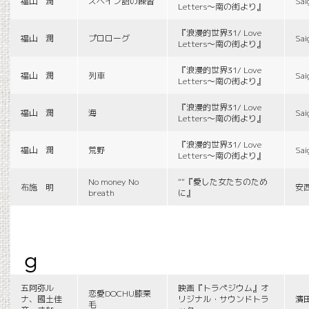
福山 潤
スペイン語の練習
Sai
Letters〜南の街より』
『浪漫的世界31/ Love
福山 潤
プロローグ
Sai
Letters〜南の街より』
『浪漫的世界31/ Love
福山 潤
列車
Sai
Letters〜南の街より』
『浪漫的世界31/ Love
福山 潤
海
Sai
Letters〜南の街より』
『浪漫的世界31/ Love
福山 潤
荒野
Sai
Letters〜南の街より』
No money No
““『愛した女たちのため
布施 明
安
breath
に』
g
五阿弥ル
映画『トラペジウム』オ
恋愛DOCHU膝栗
ナ、國土佳
リジナル・サウンドトラ
濱
毛