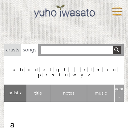
artists
songs
a
b
c
d
e
f
g
h
i
j
k
l
m
n
o
p
r
s
t
u
w
y
z
year
artist
title
notes
music
▼
▽
a