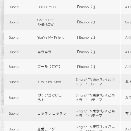
Buono!
I NEED YOU
『Buono!２』
AK
OVER THE
Buono!
『Buono!２』
Gaj
RAINBOW
Buono!
You're My Friend
『Buono!２』
AK
Buono!
キラキラ
『Buono!２』
AK
Buono!
ゴール（共作）
『Buono!２』
AK
Single/ TV東京“しゅごキ
Buono!
Kiss! Kiss! Kiss!
井
ャラ！”EDテーマ
ガチンコでいこ
Single/ TV東京“しゅごキ
Buono!
ム
う！
ャラ！”EDテーマ
Single/ TV東京“しゅごキ
Buono!
ロッタラ ロッタラ
井
ャラ！”EDテーマ
Single/ TV東京“しゅごキ
Buono!
恋愛ライダー
AK