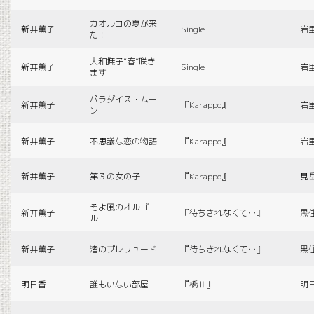
カオルコの夏が来
新井薫子
Single
岩
た！
大和撫子“春”咲き
新井薫子
Single
岩
ます
パラダイス・ムー
新井薫子
『Karappo』
岩
ン
新井薫子
不思議な恋の物語
『Karappo』
岩
新井薫子
第３の女の子
『Karappo』
見
そよ風のオルゴー
新井薫子
『待ちきれなくて…』
黒
ル
新井薫子
渚のプレリュード
『待ちきれなくて…』
黒
明日香
誰もいない部屋
『橋Ⅱ』
明