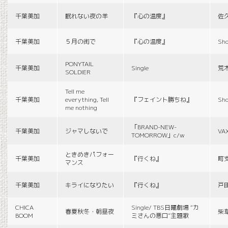
千葉美加
眠れない夜の羊
『心の温度』
佐
千葉美加
５月の街で
『心の温度』
Sho
PONYTAIL
千葉美加
Single
荒
SOLDIER
Tell me
千葉美加
everything, Tell
『フェイント勝ちね』
Sho
me nothing
「BRAND-NEW-
千葉美加
ジャマしないで
VA
TOMORROW」c/w
ときめきパフォー
千葉美加
『行くね』
町
マンス
千葉美加
キライになりたい
『行くね』
戸
CHICA
Single/ TBS日曜劇場 “カ
春夏秋冬・朝昼夜
柴
BOOM
ミさんの悪口”主題歌