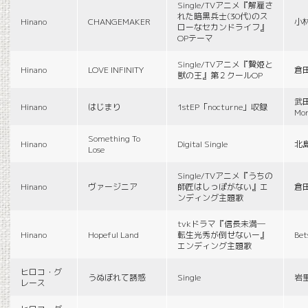
Single/TVアニメ『解雇さ
れた暗黒兵士(30代)のス
Hinano
CHANGEMAKER
小
ローなセカンドライフ』
OPテーマ
Single/TVアニメ『贄姫と
Hinano
LOVE INFINITY
倉
獣の王』第２クールOP
武田
Hinano
はじまり
1stEP「nocturne」収録
Mon
Something To
Hinano
Digital Single
北
Lose
Single/TVアニメ『うちの
Hinano
ヴァージニア
師匠はしっぽがない』エ
倉
ンディング主題歌
tvkドラマ『信長未満―
Hinano
Hopeful Land
転生光秀が倒せないー』
Be
エンディング主題歌
ヒロコ・グ
うぬぼれて誘惑
Single
岩
レース