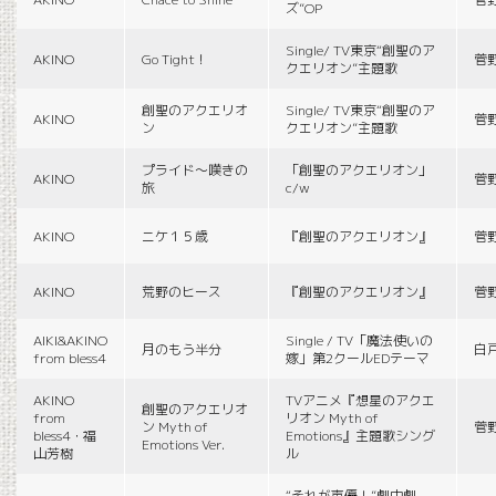
ズ”OP
Single/ TV東京“創聖のア
AKINO
Go Tight！
菅
クエリオン”主題歌
創聖のアクエリオ
Single/ TV東京“創聖のア
AKINO
菅
ン
クエリオン”主題歌
プライド〜嘆きの
「創聖のアクエリオン」
AKINO
菅
旅
c/w
AKINO
ニケ１５歳
『創聖のアクエリオン』
菅
AKINO
荒野のヒース
『創聖のアクエリオン』
菅
AIKI&AKINO
Single / TV「魔法使いの
月のもう半分
白
from bless4
嫁」第2クールEDテーマ
AKINO
TVアニメ『想星のアクエ
創聖のアクエリオ
from
リオン Myth of
ン Myth of
菅
bless4・福
Emotions』主題歌シング
Emotions Ver.
山芳樹
ル
“それが声優！”劇中劇