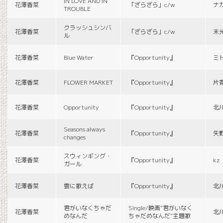
IN LOVE AND IN
花澤香菜
「ざらざら」c/w
ナ
TROUBLE
クラッシュシンバ
花澤香菜
「ざらざら」c/w
末
ル
花澤香菜
Blue Water
『Opportunity』
ミ
花澤香菜
FLOWER MARKET
『Opportunity』
片
花澤香菜
Opportunity
『Opportunity』
北
Seasons always
花澤香菜
『Opportunity』
矢
changes
スウィンギング・
花澤香菜
『Opportunity』
kz
ガール
花澤香菜
雲に歌えば
『Opportunity』
北
君がいなくちゃだ
Single/映画“君がいなく
花澤香菜
北
めなんだ
ちゃだめなんだ”主題歌