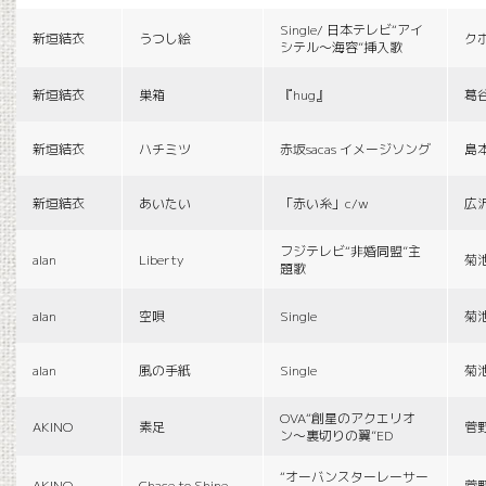
Single/ 日本テレビ“アイ
新垣結衣
うつし絵
ク
シテル〜海容”挿入歌
新垣結衣
巣箱
『hug』
葛
新垣結衣
ハチミツ
赤坂sacas イメージソング
島
新垣結衣
あいたい
「赤い糸」c/w
広
フジテレビ“非婚同盟”主
alan
Liberty
菊
題歌
alan
空唄
Single
菊
alan
風の手紙
Single
菊
OVA“創星のアクエリオ
AKINO
素足
菅
ン〜裏切りの翼”ED
“オーバンスターレーサー
AKINO
Chace to Shine
菅