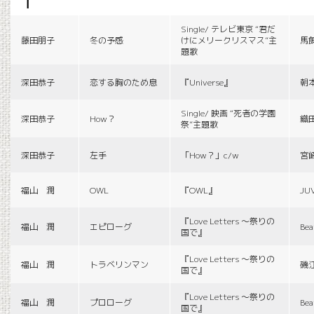
f
Single/ テレビ東京 “君だ
藤田朋子
冬の予感
けにメリークリスマス”主
馬
題歌
深田恭子
恋する胸のため息
『Universe』
朝
Single/ 映画 “死者の学園
深田恭子
How？
織
祭”主題歌
深田恭子
左手
「How？」c/w
宮
福山 潤
OWL
『OWL』
JU
『Love Letters 〜祭りの
福山 潤
エピローグ
Bea
国で』
『Love Letters 〜祭りの
福山 潤
トラベリンマン
磯
国で』
『Love Letters 〜祭りの
福山 潤
プロローグ
Bea
国で』