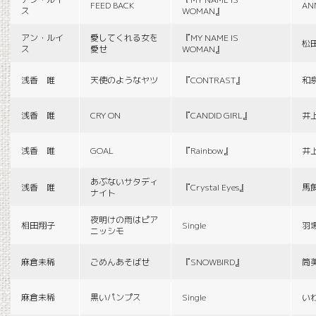
FEED BACK
AN
ス
WOMAN』
アン・ルイ
愛してくれる女を
『MY NAME IS
松
ス
愛せ
WOMAN』
浅香 唯
天使のようなヤツ
『CONTRAST』
和
浅香 唯
CRY ON
『CANDID GIRL』
井
浅香 唯
GOAL
『Rainbow』
井
あぶないサタディ
浅香 唯
『Crystal Eyes』
馬
ナイト
夜明けの雨はピア
相田翔子
Single
羽
ニッシモ
麻倉未稀
ごめんあそばせ
『SNOWBIRD』
筒
麻倉未稀
黒いパンプス
Single
い