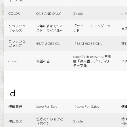
DEEPERS
COLOR
ONE AND ONLY
Single
KI
クラッシュ
少年のままで〜ベ
「サイコー！ワンダーラ
吉
ギャルズ
スト・ライバル〜
ンド」
クラッシュ
BEAT GOES ON
『BEAT GOES ON』
熊
ギャルズ
cube 25th presents 音楽
Cube
希望の音
劇『夜来香ラプソディ』
本
テーマ曲
d
傳田真央
Love For Sale
『Love For Sale』
傳
泣きたくなるけど
傳田
傳田真央
Single
（共作）
Miy