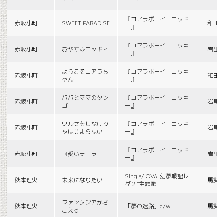
『コアラボーイ・コッキ
赤坂小町
SWEET PARADISE
和
ー』
『コアラボーイ・コッキ
赤坂小町
おやすみコッキィ
岩
ー』
ようこそコアラち
『コアラボーイ・コッキ
赤坂小町
和
ゃん
ー』
パパとママのタン
『コアラボーイ・コッキ
赤坂小町
岩
ゴ
ー』
ワルさをしなけり
『コアラボーイ・コッキ
赤坂小町
岩
ゃはじまらない
ー』
『コアラボーイ・コッキ
赤坂小町
可愛いラーラ
岩
ー』
Single/ OVA“幻夢戦記レ
秋本理央
未来になりたい
馬
ダ２”主題歌
ファンタジアがき
秋本理央
「夢の迷路」c/w
馬
こえる