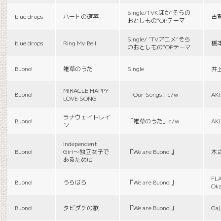
Single/TVKほか“そらの
blue drops
ハートの確率
古
おとしもの”OPテーマ
Single/ “TVアニメ“そら
blue drops
Ring My Bell
橋
のおとしもの”OPテーマ
Buono!
雑草のうた
Single
井
MIRACLE HAPPY
Buono!
「Our Songs」c/w
AK
LOVE SONG
ラナウェイトレイ
Buono!
「雑草のうた」c/w
AK
ン
Independent
Buono!
Girl〜独立女子で
『We are Buono!』
木
あるために
FLA
Buono!
うらはら
『We are Buono!』
Ok
Buono!
タビダチの歌
『We are Buono!』
Gaj