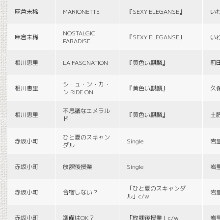
麻倉未稀
MARIONETTE
『SEXY ELEGANSE』
い
NOSTALGIC
麻倉未稀
『SEXY ELEGANSE』
い
PARADISE
相川恵里
LA FASCNATION
『黄色い麒麟』
前
シ・ュ・ン・カ・
相川恵里
『黄色い麒麟』
久
ン RIDE ON
不思議なエメラル
相川恵里
『黄色い麒麟』
土
ド
ひと夏のスキャン
赤坂小町
Single
岩
ダル
赤坂小町
放課後授業
Single
岩
「ひと夏のスキャンダ
赤坂小町
合宿しない？
岩
ル」c/w
赤坂小町
準備はOK？
「放課後授業」c/w
岩