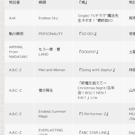
明日香
横顔
『橋』
明
Single/ TVドラマ“魔法先
A×K
Endless Sky
梶
生ネギま！”最終回ED
鮎川麻弥
PERSONALITY
『SO DO I』
岩
AIRMAIL
もう一度・愛
from
『DOGEN?』
土
LAND
NAGASAKI
A.B.C-Z
Man and Woman
『Going with Zephyr』
林
「終電を超えて～
Christmas Night/忘年
A.B.C-Z
雪が降る
山
会！BOU！NEN！
KAI！」c/w
KE
Endless Summer
A.B.C-Z
『5 Performer-Z』
MUS
Magic
/Da
EVERLASTING
A.B.C-Z
『ABC STAR LINE』
Gaj
LOVE