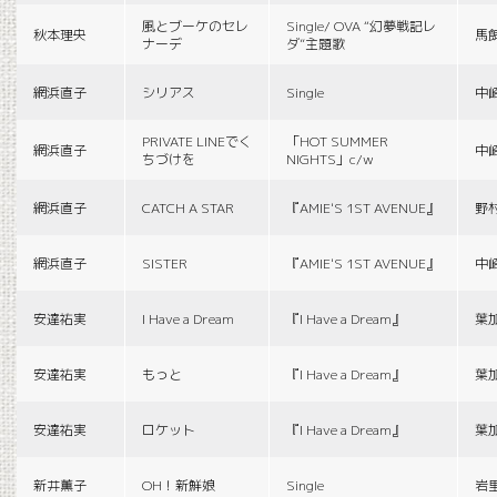
風とブーケのセレ
Single/ OVA “幻夢戦記レ
秋本理央
馬
ナーデ
ダ”主題歌
網浜直子
シリアス
Single
中
PRIVATE LINEでく
「HOT SUMMER
網浜直子
中
ちづけを
NIGHTS」c/w
網浜直子
CATCH A STAR
『AMIE'S 1ST AVENUE』
野
網浜直子
SISTER
『AMIE'S 1ST AVENUE』
中
安達祐実
I Have a Dream
『I Have a Dream』
葉
安達祐実
もっと
『I Have a Dream』
葉
安達祐実
ロケット
『I Have a Dream』
葉
新井薫子
OH！新鮮娘
Single
岩