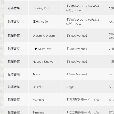
「君がいなくちゃだめな
花澤香菜
Blessing Bell
北
んだ」 c/w
「君がいなくちゃだめな
花澤香菜
運命の女神
Sou
んだ」 c/w
And
花澤香菜
Dream A Dream
『Blue Avenue』
Dr
花澤香菜
I ♥ NEW DAY!
『Blue Avenue』
北
花澤香菜
Nobody Knows
『Blue Avenue』
北
花澤香菜
Trace
『Blue Avenue』
mit
花澤香菜
ほほ笑みモード
Single
ST
花澤香菜
MOMENT
「ほほ笑みモード」 c/w
ST
花澤香菜
Timeless
「ほほ笑みモード」 c/w
ST