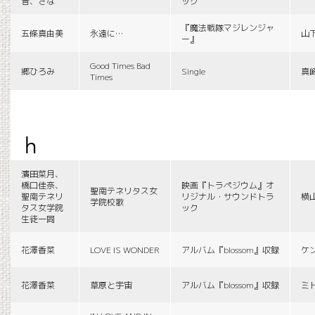
音、さな
ック
『魔法戦隊マジレンジャ
五條真由美
永遠に…
山
ー』
Good Times Bad
郷ひろみ
Single
真
Times
h
濱田菜月、
橋口佳奈、
映画『トラペジウム』オ
聖南テネリタス女
聖南テネリ
リジナル・サウンドトラ
横
学院校歌
タス女学院
ック
生徒一同
花澤香菜
LOVE IS WONDER
アルバム『blossom』収録
ケ
花澤香菜
草原と宇宙
アルバム『blossom』収録
ミ