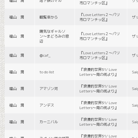
福山 潤
地下鉄のマル
ザ
市ロマンチッ区』
『Love Letters２〜パリ
福山 潤
観覧車から
ザ
市ロマンチッ区』
陽気なギャルソ
『Love Letters２〜パリ
福山 潤
ン〜まどろみの窓
ザ
市ロマンチッ区』
辺
『Love Letters２〜パリ
福山 潤
＠caf_
ザ
市ロマンチッ区』
『浪漫的世界31/ Love
福山 潤
to do list
Sai
Letters〜南の街より』
『浪漫的世界31/ Love
福山 潤
アマゾン河
Sai
Letters〜南の街より』
『浪漫的世界31/ Love
福山 潤
アンデス
Sai
Letters〜南の街より』
『浪漫的世界31/ Love
福山 潤
カーニバル
Sai
Letters〜南の街より』
『浪漫的世界31/ Love