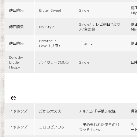
傳田
傳田真央
Bitter Sweet
Single
Miy
Single/ テレビ朝日 “交渉
傳田
傳田真央
My Style
人”主題歌
Miy
Breathe in
傳田真央
『I am 』
傳
Love（共作）
Dorothy
Little
バイカラーの恋心
Single
田
Happy
e
イヤホンズ
だから大丈夫
アルバム『手紙』収録
月
「予め失われた僕らのバ
シ
イヤホンズ
ヨロコビノウタ
ラッド」c/w
ー