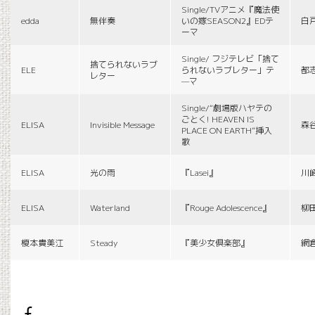
Single/TVアニメ『魔法使
edda
無伴奏
いの嫁SEASON2』EDテ
白
ーマ
Single/ フジテレビ「捨て
捨てられないラブ
ELE
られないラブレター」テ
都
レター
—マ
Single/“劇場版ハヤテの
ごとく! HEAVEN IS
ELISA
Invisible Message
森
PLACE ON EARTH”挿入
歌
ELISA
光の雨
『Lasei』
川
ELISA
Waterland
『Rouge Adolescence』
柳
榎本貴美江
Steady
『美少女倶楽部』
網