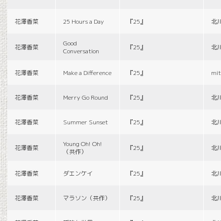
花澤香菜
25 Hours a Day
『25』
北
Good
花澤香菜
『25』
北
Conversation
花澤香菜
Make a Difference
『25』
mit
花澤香菜
Merry Go Round
『25』
北
花澤香菜
Summer Sunset
『25』
北
Young Oh! Oh!
花澤香菜
『25』
北
（共作）
花澤香菜
ダエンケイ
『25』
北
花澤香菜
マラソン（共作）
『25』
北