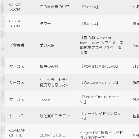
CHICA
このまま夢の中で
『Esencia』
小
BOOM
CHICA
タブー
『Esencia』
柴
BOOM
「愛の詩-words of
love-」c/w TVアニメ「学
千菅春香
愛の太陽
Ras
戦都市アスタリスク」挿
入歌
サーカス
桜色のみち
『POP STEP BALLAD』
叶
ケ・セラ・セラ〜
サーカス
『We Love Harmony!』
鈴
何度でも恋したい
『Sound Circus -Heart
サーカス
Fiower
M.R
V-』
『マーマレイドサンセッ
サーカス
ひと夏のステディ
佐
ト』
COALTAR
Single/TBS“輪るピングド
OF THE
DEAR FUTURE
NA
ラム”EDテーマ