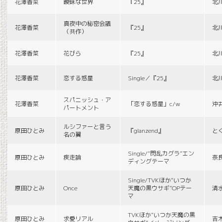
花澤香菜
曖昧な世界
『25』
北
真夜中の秘密会議
花澤香菜
『25』
北
（共作）
花澤香菜
花びら
『25』
北
花澤香菜
恋する惑星
Single／『25』
北
スパニッシュ・ア
花澤香菜
「恋する惑星」c/w
沖
パートメント
ルシファーと言う
原田ひとみ
『glanzend』
と
名の翼
Single/“閃乱カグラ”エン
原田ひとみ
疾走論
奈
ディングテーマ
Single/TVKほか“いつか
原田ひとみ
Once
天魔の黒ウサギ”OPテー
清
マ
TVKほか“いつか天魔の黒
原田ひとみ
求愛リアル
吉