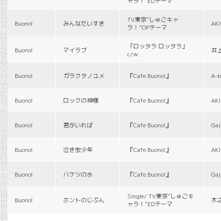
ャラ！”EDテーマ
TV東京“しゅごキャ
Buono!
みんなだいすき
AK
ラ！”OPテーマ
「ロッタラ ロッタラ」
Buono!
マイラブ
井
c/w
Buono!
ガラクタノユメ
『Cafe Buono!』
A-b
Buono!
ロックの神様
『Cafe Buono!』
AK
Buono!
君がいれば
『Cafe Buono!』
Gaj
Buono!
泣き虫少年
『Cafe Buono!』
AK
Buono!
バケツの水
『Cafe Buono!』
Gaj
Single/ TV東京“しゅごキ
Buono!
ホントのじぶん
木
ャラ！”EDテーマ