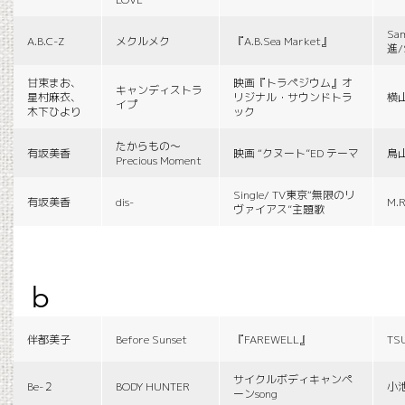
Sa
A.B.C-Z
メクルメク
『A.B.Sea Market』
進/
甘束まお、
映画『トラペジウム』オ
キャンディストラ
星村麻衣、
リジナル・サウンドトラ
横
イプ
木下ひより
ック
たからもの〜
有坂美香
映画 “クヌート”ED テーマ
鳥
Precious Moment
Single/ TV東京“無限のリ
有坂美香
dis-
M.R
ヴァイアス”主題歌
b
伴都美子
Before Sunset
『FAREWELL』
TS
サイクルボディキャンペ
Be-２
BODY HUNTER
小
ーンsong