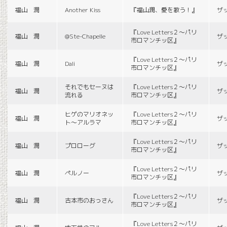
福山 潤
Another Kiss
『福山潤、愛を歌う！』
ザ
『Love Letters２〜パリ
福山 潤
@Ste-Chapelle
ザ
市ロマンチッ区』
『Love Letters２〜パリ
福山 潤
Dali
ザ
市ロマンチッ区』
それでもセーヌは
『Love Letters２〜パリ
福山 潤
ザ
流れる
市ロマンチッ区』
ヒゲのマリオネッ
『Love Letters２〜パリ
福山 潤
ザ
ト〜アルラマ
市ロマンチッ区』
『Love Letters２〜パリ
福山 潤
プロローグ
ザ
市ロマンチッ区』
『Love Letters２〜パリ
福山 潤
ペルノー
ザ
市ロマンチッ区』
『Love Letters２〜パリ
福山 潤
古本市のおっさん
ザ
市ロマンチッ区』
『Love Letters２〜パリ