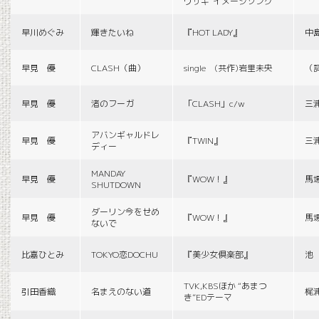
ウサギ”イメージソング
早川めぐみ
輝きたいね
『HOT LADY』
中
早見 優
CLASH（曲）
single (共作)岩里未央
（
早見 優
渚のフーガ
「CLASH」c/w
三
アバンギャルドレ
早見 優
『TWIN』
三
ディー
MANDAY
早見 優
『WOW！』
馬
SHUTDOWN
ダーリン今をせめ
早見 優
『WOW！』
馬
ないで
比嘉ひとみ
TOKYO恋DOCHU
『美少女倶楽部』
池
TVK,KBSほか “あまつ
引田香織
名まえのない道
梶
き”EDテーマ