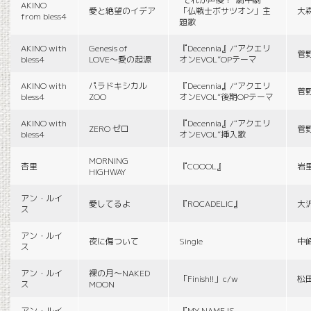
AKINO
愛と絶望のイデア
「仏戦士ボサツオン」主
大
from bless4
題歌
AKINO with
Genesis of
『Decennia』/“アクエリ
菅
bless4
LOVE〜愛の起源
オンEVOL”OPテーマ
AKINO with
パラドキシカル
『Decennia』/“アクエリ
菅
bless4
ZOO
オンEVOL”後期OPテーマ
AKINO with
『Decennia』/“アクエリ
ZERO ゼロ
菅
bless4
オンEVOL”挿入歌
MORNING
杏里
『COOOL』
岩
HIGHWAY
アン・ルイ
愛してるよ
『ROCADELIC』
大
ス
アン・ルイ
夜に傷ついて
Single
中
ス
アン・ルイ
裸の月〜NAKED
「Finish!!」c/w
松
ス
MOON
アン・ルイ
『MY NAME IS