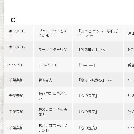
c
キャメロッ
ジュリエットをす
「おっと!セクシー事件だ
戸
ト
くい出せ！
ぜ!!」c/w
キャメロッ
ダーリンダーリン
「誘惑魔術」c/w
NO
ト
CANDEE
BREAK OUT
『Candee』
崎
千葉美加
夢みる力
「恋は５時から」c/w
Sho
あざやかにキメた
千葉美加
『心の温度』
辻
い
あのレコードを探
千葉美加
『心の温度』
辻
せ！
おかしなガールフ
千葉美加
『心の温度』
Sho
レンド