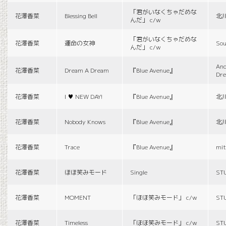
「君がいなくちゃだめな
花澤香菜
Blessing Bell
北
んだ」 c/w
「君がいなくちゃだめな
花澤香菜
運命の女神
Sou
んだ」 c/w
And
花澤香菜
Dream A Dream
『Blue Avenue』
Dr
花澤香菜
I ♥ NEW DAY!
『Blue Avenue』
北
花澤香菜
Nobody Knows
『Blue Avenue』
北
花澤香菜
Trace
『Blue Avenue』
mit
花澤香菜
ほほ笑みモード
Single
ST
花澤香菜
MOMENT
「ほほ笑みモード」 c/w
ST
花澤香菜
Timeless
「ほほ笑みモード」 c/w
ST