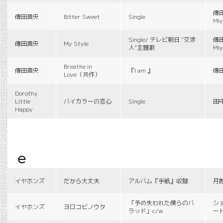
傳田
傳田真央
Bitter Sweet
Single
Miy
Single/ テレビ朝日 “交渉
傳田
傳田真央
My Style
人”主題歌
Miy
Breathe in
傳田真央
『I am 』
傳
Love（共作）
Dorothy
Little
バイカラーの恋心
Single
田
Happy
e
イヤホンズ
だから大丈夫
アルバム『手紙』収録
月
「予め失われた僕らのバ
シ
イヤホンズ
ヨロコビノウタ
ラッド」c/w
ー