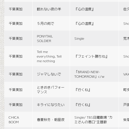
千葉美加
眠れない夜の羊
『心の温度』
佐
千葉美加
５月の街で
『心の温度』
Sho
PONYTAIL
千葉美加
Single
荒
SOLDIER
Tell me
千葉美加
everything, Tell
『フェイント勝ちね』
Sho
me nothing
「BRAND-NEW-
千葉美加
ジャマしないで
VA
TOMORROW」c/w
ときめきパフォー
千葉美加
『行くね』
町
マンス
千葉美加
キライになりたい
『行くね』
戸
CHICA
Single/ TBS日曜劇場 “カ
春夏秋冬・朝昼夜
柴
BOOM
ミさんの悪口”主題歌