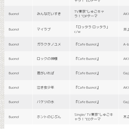
ャラ！”EDテーマ
TV東京“しゅごキャ
Buono!
みんなだいすき
AK
ラ！”OPテーマ
「ロッタラ ロッタラ」
Buono!
マイラブ
井
c/w
Buono!
ガラクタノユメ
『Cafe Buono!』
A-b
Buono!
ロックの神様
『Cafe Buono!』
AK
Buono!
君がいれば
『Cafe Buono!』
Gaj
Buono!
泣き虫少年
『Cafe Buono!』
AK
Buono!
バケツの水
『Cafe Buono!』
Gaj
Single/ TV東京“しゅごキ
Buono!
ホントのじぶん
木
ャラ！”EDテーマ