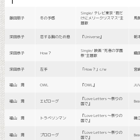
f
Single/ テレビ東京 “君だ
藤田朋子
冬の予感
けにメリークリスマス”主
馬
題歌
深田恭子
恋する胸のため息
『Universe』
朝
Single/ 映画 “死者の学園
深田恭子
How？
織
祭”主題歌
深田恭子
左手
「How？」c/w
宮
福山 潤
OWL
『OWL』
JU
『Love Letters 〜祭りの
福山 潤
エピローグ
Bea
国で』
『Love Letters 〜祭りの
福山 潤
トラベリンマン
磯
国で』
『Love Letters 〜祭りの
福山 潤
プロローグ
Bea
国で』