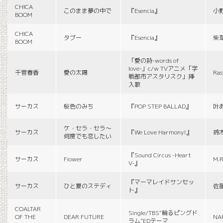
CHICA
このまま夢の中で
『Esencia』
小
BOOM
CHICA
タブー
『Esencia』
柴
BOOM
「愛の詩-words of
love-」c/w TVアニメ「学
千菅春香
愛の太陽
Ras
戦都市アスタリスク」挿
入歌
サーカス
桜色のみち
『POP STEP BALLAD』
叶
ケ・セラ・セラ〜
サーカス
『We Love Harmony!』
鈴
何度でも恋したい
『Sound Circus -Heart
サーカス
Fiower
M.R
V-』
『マーマレイドサンセッ
サーカス
ひと夏のステディ
佐
ト』
COALTAR
Single/TBS“輪るピングド
OF THE
DEAR FUTURE
NA
ラム”EDテーマ