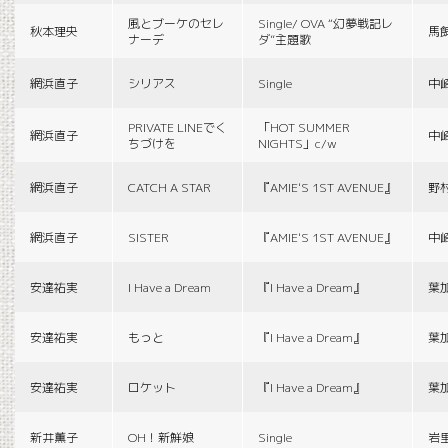
風とブーケのセレ
Single/ OVA “幻夢戦記レ
秋本理央
馬
ナーデ
ダ”主題歌
網浜直子
シリアス
Single
中
PRIVATE LINEでく
「HOT SUMMER
網浜直子
中
ちづけを
NIGHTS」c/w
網浜直子
CATCH A STAR
『AMIE'S 1ST AVENUE』
野
網浜直子
SISTER
『AMIE'S 1ST AVENUE』
中
安達祐実
I Have a Dream
『I Have a Dream』
葉
安達祐実
もっと
『I Have a Dream』
葉
安達祐実
ロケット
『I Have a Dream』
葉
新井薫子
OH！新鮮娘
Single
岩