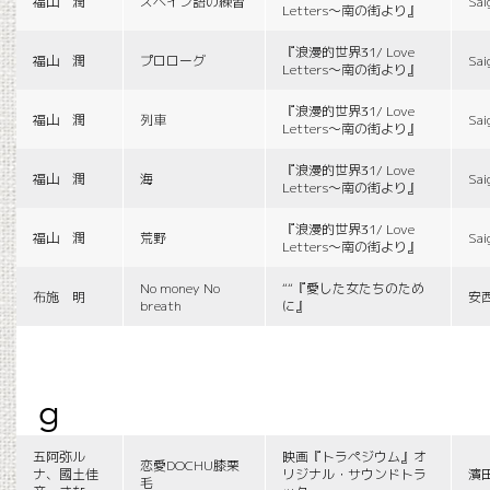
福山 潤
スペイン語の練習
Sai
Letters〜南の街より』
『浪漫的世界31/ Love
福山 潤
プロローグ
Sai
Letters〜南の街より』
『浪漫的世界31/ Love
福山 潤
列車
Sai
Letters〜南の街より』
『浪漫的世界31/ Love
福山 潤
海
Sai
Letters〜南の街より』
『浪漫的世界31/ Love
福山 潤
荒野
Sai
Letters〜南の街より』
No money No
““『愛した女たちのため
布施 明
安
breath
に』
g
五阿弥ル
映画『トラペジウム』オ
恋愛DOCHU膝栗
ナ、國土佳
リジナル・サウンドトラ
濱
毛