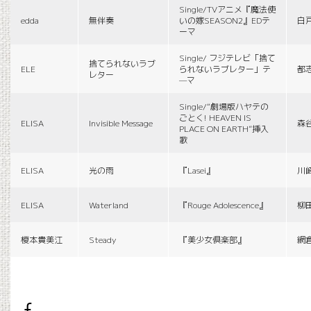
Single/TVアニメ『魔法使
edda
無伴奏
いの嫁SEASON2』EDテ
白
ーマ
Single/ フジテレビ「捨て
捨てられないラブ
ELE
られないラブレター」テ
都
レター
—マ
Single/“劇場版ハヤテの
ごとく! HEAVEN IS
ELISA
Invisible Message
森
PLACE ON EARTH”挿入
歌
ELISA
光の雨
『Lasei』
川
ELISA
Waterland
『Rouge Adolescence』
柳
榎本貴美江
Steady
『美少女倶楽部』
網