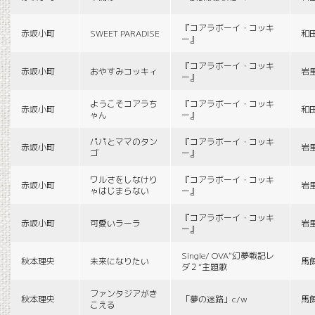
『コアラボーイ・コッキ
赤坂小町
SWEET PARADISE
和
ー』
『コアラボーイ・コッキ
赤坂小町
おやすみコッキィ
岩
ー』
ようこそコアラち
『コアラボーイ・コッキ
赤坂小町
和
ゃん
ー』
パパとママのタン
『コアラボーイ・コッキ
赤坂小町
岩
ゴ
ー』
ワルさをしなけり
『コアラボーイ・コッキ
赤坂小町
岩
ゃはじまらない
ー』
『コアラボーイ・コッキ
赤坂小町
可愛いラーラ
岩
ー』
Single/ OVA“幻夢戦記レ
秋本理央
未来になりたい
馬
ダ２”主題歌
ファンタジアがき
秋本理央
「夢の迷路」c/w
馬
こえる