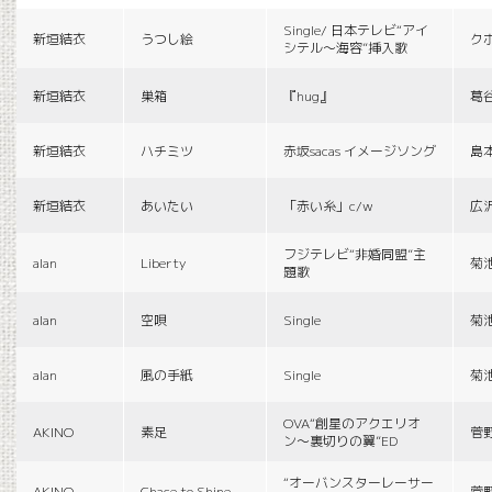
Single/ 日本テレビ“アイ
新垣結衣
うつし絵
ク
シテル〜海容”挿入歌
新垣結衣
巣箱
『hug』
葛
新垣結衣
ハチミツ
赤坂sacas イメージソング
島
新垣結衣
あいたい
「赤い糸」c/w
広
フジテレビ“非婚同盟”主
alan
Liberty
菊
題歌
alan
空唄
Single
菊
alan
風の手紙
Single
菊
OVA“創星のアクエリオ
AKINO
素足
菅
ン〜裏切りの翼”ED
“オーバンスターレーサー
AKINO
Chace to Shine
菅