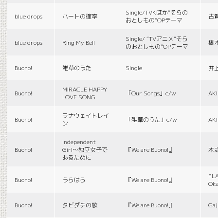
Single/TVKほか“そらの
blue drops
ハートの確率
古
おとしもの”OPテーマ
Single/ “TVアニメ“そら
blue drops
Ring My Bell
橋
のおとしもの”OPテーマ
Buono!
雑草のうた
Single
井
MIRACLE HAPPY
Buono!
「Our Songs」c/w
AK
LOVE SONG
ラナウェイトレイ
Buono!
「雑草のうた」c/w
AK
ン
Independent
Buono!
Girl〜独立女子で
『We are Buono!』
木
あるために
FLA
Buono!
うらはら
『We are Buono!』
Ok
Buono!
タビダチの歌
『We are Buono!』
Gaj