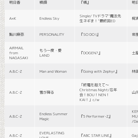
明日香
横顔
『橋』
明
Single/ TVドラマ“魔法先
A×K
Endless Sky
梶
生ネギま！”最終回ED
鮎川麻弥
PERSONALITY
『SO DO I』
岩
AIRMAIL
もう一度・愛
from
『DOGEN?』
土
LAND
NAGASAKI
A.B.C-Z
Man and Woman
『Going with Zephyr』
林
「終電を超えて～
Christmas Night/忘年
A.B.C-Z
雪が降る
山
会！BOU！NEN！
KAI！」c/w
KE
Endless Summer
A.B.C-Z
『5 Performer-Z』
MUS
Magic
/Da
EVERLASTING
A.B.C-Z
『ABC STAR LINE』
Gaj
LOVE