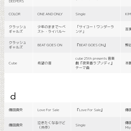
DEEPERS
COLOR
ONE AND ONLY
Single
KI
クラッシュ
少年のままで〜ベ
「サイコー！ワンダーラ
吉
ギャルズ
スト・ライバル〜
ンド」
クラッシュ
BEAT GOES ON
『BEAT GOES ON』
熊
ギャルズ
cube 25th presents 音楽
Cube
希望の音
劇『夜来香ラプソディ』
本
テーマ曲
d
傳田真央
Love For Sale
『Love For Sale』
傳
泣きたくなるけど
傳田
傳田真央
Single
（共作）
Miy