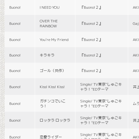
Buono!
I NEED YOU
『Buono!２』
AK
OVER THE
Buono!
『Buono!２』
Gaj
RAINBOW
Buono!
You're My Friend
『Buono!２』
AK
Buono!
キラキラ
『Buono!２』
AK
Buono!
ゴール（共作）
『Buono!２』
AK
Single/ TV東京“しゅごキ
Buono!
Kiss! Kiss! Kiss!
井
ャラ！”EDテーマ
ガチンコでいこ
Single/ TV東京“しゅごキ
Buono!
ム
う！
ャラ！”EDテーマ
Single/ TV東京“しゅごキ
Buono!
ロッタラ ロッタラ
井
ャラ！”EDテーマ
Single/ TV東京“しゅごキ
Buono!
恋愛ライダー
AK