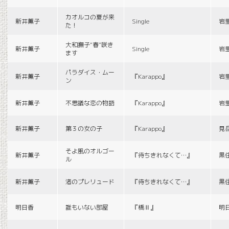
カオルコの夏が来
新井薫子
Single
岩
た！
大和撫子“春”咲き
新井薫子
Single
岩
ます
パラダイス・ムー
新井薫子
『Karappo』
岩
ン
新井薫子
不思議な恋の物語
『Karappo』
岩
新井薫子
第３の女の子
『Karappo』
見
そよ風のオルゴー
新井薫子
『待ちきれなくて…』
黒
ル
新井薫子
渚のプレリュード
『待ちきれなくて…』
黒
明日香
誰もいない部屋
『橋Ⅱ』
明