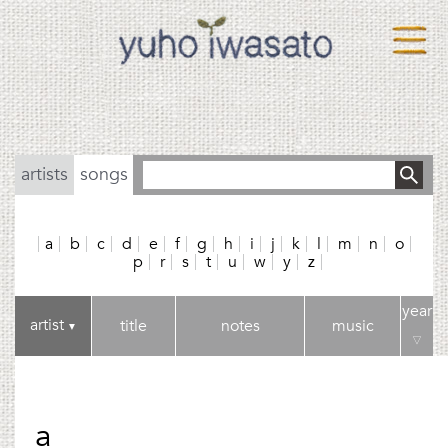
artists
songs
a
b
c
d
e
f
g
h
i
j
k
l
m
n
o
p
r
s
t
u
w
y
z
year
artist
title
notes
music
▼
▽
a