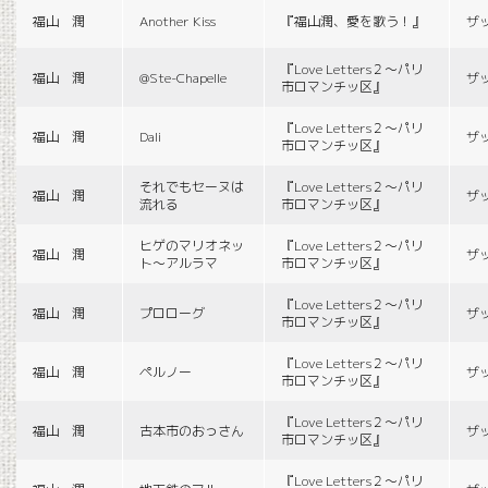
福山 潤
Another Kiss
『福山潤、愛を歌う！』
ザ
『Love Letters２〜パリ
福山 潤
@Ste-Chapelle
ザ
市ロマンチッ区』
『Love Letters２〜パリ
福山 潤
Dali
ザ
市ロマンチッ区』
それでもセーヌは
『Love Letters２〜パリ
福山 潤
ザ
流れる
市ロマンチッ区』
ヒゲのマリオネッ
『Love Letters２〜パリ
福山 潤
ザ
ト〜アルラマ
市ロマンチッ区』
『Love Letters２〜パリ
福山 潤
プロローグ
ザ
市ロマンチッ区』
『Love Letters２〜パリ
福山 潤
ペルノー
ザ
市ロマンチッ区』
『Love Letters２〜パリ
福山 潤
古本市のおっさん
ザ
市ロマンチッ区』
『Love Letters２〜パリ