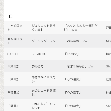
c
キャメロッ
ジュリエットをす
「おっと!セクシー事件だ
戸
ト
くい出せ！
ぜ!!」c/w
キャメロッ
ダーリンダーリン
「誘惑魔術」c/w
NO
ト
CANDEE
BREAK OUT
『Candee』
崎
千葉美加
夢みる力
「恋は５時から」c/w
Sho
あざやかにキメた
千葉美加
『心の温度』
辻
い
あのレコードを探
千葉美加
『心の温度』
辻
せ！
おかしなガールフ
千葉美加
『心の温度』
Sho
レンド