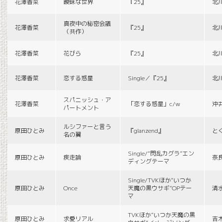
花澤香菜
曖昧な世界
『25』
北
真夜中の秘密会議
花澤香菜
『25』
北
（共作）
花澤香菜
花びら
『25』
北
花澤香菜
恋する惑星
Single／『25』
北
スパニッシュ・ア
花澤香菜
「恋する惑星」c/w
沖
パートメント
ルシファーと言う
原田ひとみ
『glanzend』
と
名の翼
Single/“閃乱カグラ”エン
原田ひとみ
疾走論
奈
ディングテーマ
Single/TVKほか“いつか
原田ひとみ
Once
天魔の黒ウサギ”OPテー
清
マ
TVKほか“いつか天魔の黒
原田ひとみ
求愛リアル
吉