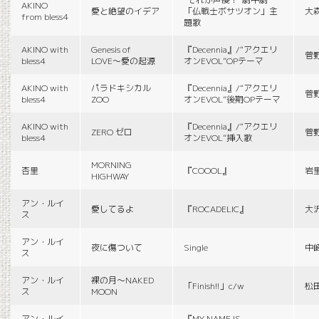
AKINO
愛と絶望のイデア
「仏戦士ボサツオン」主
大
from bless4
題歌
AKINO with
Genesis of
『Decennia』/“アクエリ
菅
bless4
LOVE〜愛の起源
オンEVOL”OPテーマ
AKINO with
パラドキシカル
『Decennia』/“アクエリ
菅
bless4
ZOO
オンEVOL”後期OPテーマ
AKINO with
『Decennia』/“アクエリ
ZERO ゼロ
菅
bless4
オンEVOL”挿入歌
MORNING
杏里
『COOOL』
岩
HIGHWAY
アン・ルイ
愛してるよ
『ROCADELIC』
大
ス
アン・ルイ
夜に傷ついて
Single
中
ス
アン・ルイ
裸の月〜NAKED
「Finish!!」c/w
松
ス
MOON
アン・ルイ
『MY NAME IS