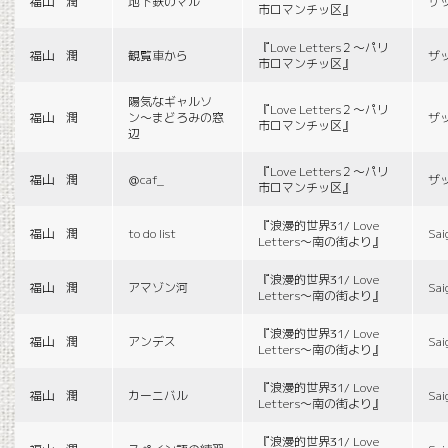
福山 潤
地下鉄のマル
ザ
市ロマンチッ区』
『Love Letters２〜パリ
福山 潤
観覧車から
ザ
市ロマンチッ区』
陽気なギャルソ
『Love Letters２〜パリ
福山 潤
ン〜まどろみの窓
ザ
市ロマンチッ区』
辺
『Love Letters２〜パリ
福山 潤
＠caf_
ザ
市ロマンチッ区』
『浪漫的世界31/ Love
福山 潤
to do list
Sai
Letters〜南の街より』
『浪漫的世界31/ Love
福山 潤
アマゾン河
Sai
Letters〜南の街より』
『浪漫的世界31/ Love
福山 潤
アンデス
Sai
Letters〜南の街より』
『浪漫的世界31/ Love
福山 潤
カーニバル
Sai
Letters〜南の街より』
『浪漫的世界31/ Love