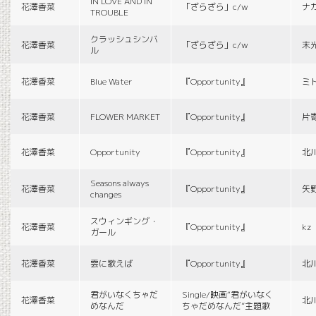
IN LOVE AND IN
花澤香菜
「ざらざら」c/w
ナ
TROUBLE
クラッシュシンバ
花澤香菜
「ざらざら」c/w
末
ル
花澤香菜
Blue Water
『Opportunity』
ミ
花澤香菜
FLOWER MARKET
『Opportunity』
片
花澤香菜
Opportunity
『Opportunity』
北
Seasons always
花澤香菜
『Opportunity』
矢
changes
スウィンギング・
花澤香菜
『Opportunity』
kz
ガール
花澤香菜
雲に歌えば
『Opportunity』
北
君がいなくちゃだ
Single/映画“君がいなく
花澤香菜
北
めなんだ
ちゃだめなんだ”主題歌