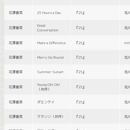
花澤香菜
25 Hours a Day
『25』
北
Good
花澤香菜
『25』
北
Conversation
花澤香菜
Make a Difference
『25』
mit
花澤香菜
Merry Go Round
『25』
北
花澤香菜
Summer Sunset
『25』
北
Young Oh! Oh!
花澤香菜
『25』
北
（共作）
花澤香菜
ダエンケイ
『25』
北
花澤香菜
マラソン（共作）
『25』
北