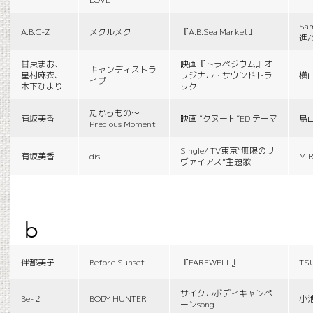
Sa
A.B.C-Z
メクルメク
『A.B.Sea Market』
進/
甘束まお、
映画『トラペジウム』オ
キャンディストラ
星村麻衣、
リジナル・サウンドトラ
横
イプ
木下ひより
ック
たからもの〜
有坂美香
映画 “クヌート”ED テーマ
鳥
Precious Moment
Single/ TV東京“無限のリ
有坂美香
dis-
M.R
ヴァイアス”主題歌
b
伴都美子
Before Sunset
『FAREWELL』
TS
サイクルボディキャンペ
Be-２
BODY HUNTER
小
ーンsong