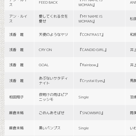
FEED BACK
AN
ス
WOMAN』
アン・ルイ
愛してくれる女を
『MY NAME IS
松
ス
愛せ
WOMAN』
浅香 唯
天使のようなヤツ
『CONTRAST』
和
浅香 唯
CRY ON
『CANDID GIRL』
井
浅香 唯
GOAL
『Rainbow』
井
あぶないサタディ
浅香 唯
『Crystal Eyes』
馬
ナイト
夜明けの雨はピア
相田翔子
Single
羽
ニッシモ
麻倉未稀
ごめんあそばせ
『SNOWBIRD』
筒
麻倉未稀
黒いパンプス
Single
い