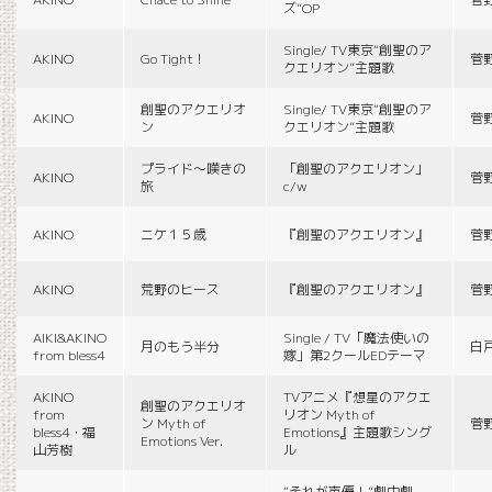
ズ”OP
Single/ TV東京“創聖のア
AKINO
Go Tight！
菅
クエリオン”主題歌
創聖のアクエリオ
Single/ TV東京“創聖のア
AKINO
菅
ン
クエリオン”主題歌
プライド〜嘆きの
「創聖のアクエリオン」
AKINO
菅
旅
c/w
AKINO
ニケ１５歳
『創聖のアクエリオン』
菅
AKINO
荒野のヒース
『創聖のアクエリオン』
菅
AIKI&AKINO
Single / TV「魔法使いの
月のもう半分
白
from bless4
嫁」第2クールEDテーマ
AKINO
TVアニメ『想星のアクエ
創聖のアクエリオ
from
リオン Myth of
ン Myth of
菅
bless4・福
Emotions』主題歌シング
Emotions Ver.
山芳樹
ル
“それが声優！”劇中劇