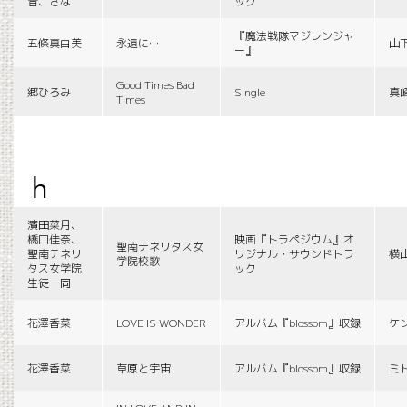
音、さな
ック
『魔法戦隊マジレンジャ
五條真由美
永遠に…
山
ー』
Good Times Bad
郷ひろみ
Single
真
Times
h
濱田菜月、
橋口佳奈、
映画『トラペジウム』オ
聖南テネリタス女
聖南テネリ
リジナル・サウンドトラ
横
学院校歌
タス女学院
ック
生徒一同
花澤香菜
LOVE IS WONDER
アルバム『blossom』収録
ケ
花澤香菜
草原と宇宙
アルバム『blossom』収録
ミ