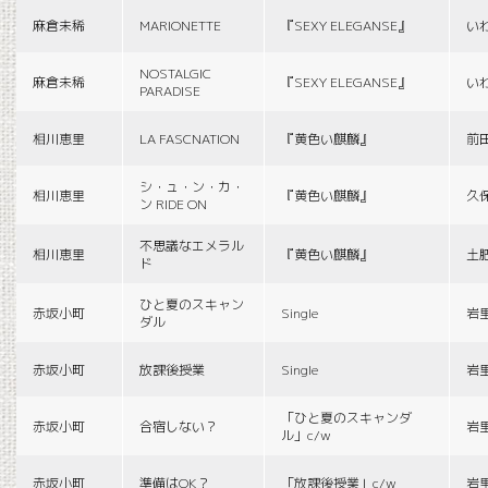
麻倉未稀
MARIONETTE
『SEXY ELEGANSE』
い
NOSTALGIC
麻倉未稀
『SEXY ELEGANSE』
い
PARADISE
相川恵里
LA FASCNATION
『黄色い麒麟』
前
シ・ュ・ン・カ・
相川恵里
『黄色い麒麟』
久
ン RIDE ON
不思議なエメラル
相川恵里
『黄色い麒麟』
土
ド
ひと夏のスキャン
赤坂小町
Single
岩
ダル
赤坂小町
放課後授業
Single
岩
「ひと夏のスキャンダ
赤坂小町
合宿しない？
岩
ル」c/w
赤坂小町
準備はOK？
「放課後授業」c/w
岩