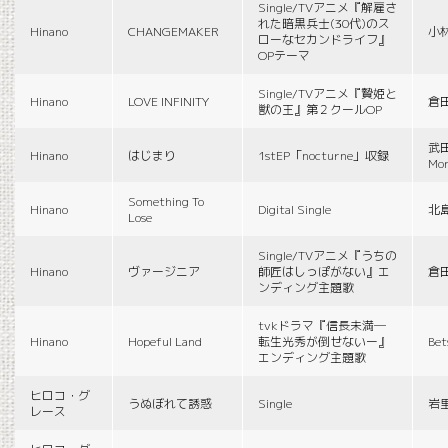
Single/TVアニメ『解雇さ
れた暗黒兵士(30代)のス
Hinano
CHANGEMAKER
小
ローなセカンドライフ』
OPテーマ
Single/TVアニメ『贄姫と
Hinano
LOVE INFINITY
倉
獣の王』第２クールOP
武田
Hinano
はじまり
1stEP「nocturne」収録
Mon
Something To
Hinano
Digital Single
北
Lose
Single/TVアニメ『うちの
Hinano
ヴァージニア
師匠はしっぽがない』エ
倉
ンディング主題歌
tvkドラマ『信長未満―
Hinano
Hopeful Land
転生光秀が倒せないー』
Be
エンディング主題歌
ヒロコ・グ
うぬぼれて誘惑
Single
岩
レース