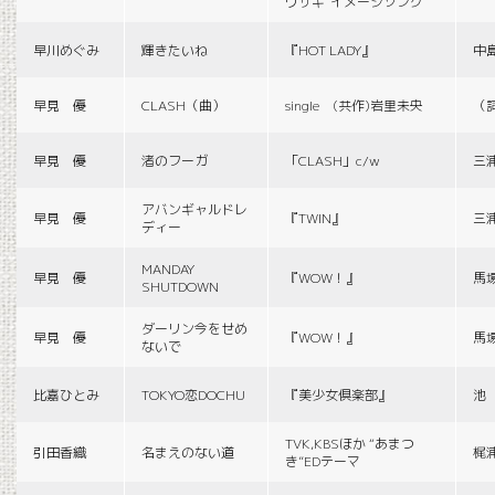
ウサギ”イメージソング
早川めぐみ
輝きたいね
『HOT LADY』
中
早見 優
CLASH（曲）
single (共作)岩里未央
（
早見 優
渚のフーガ
「CLASH」c/w
三
アバンギャルドレ
早見 優
『TWIN』
三
ディー
MANDAY
早見 優
『WOW！』
馬
SHUTDOWN
ダーリン今をせめ
早見 優
『WOW！』
馬
ないで
比嘉ひとみ
TOKYO恋DOCHU
『美少女倶楽部』
池
TVK,KBSほか “あまつ
引田香織
名まえのない道
梶
き”EDテーマ