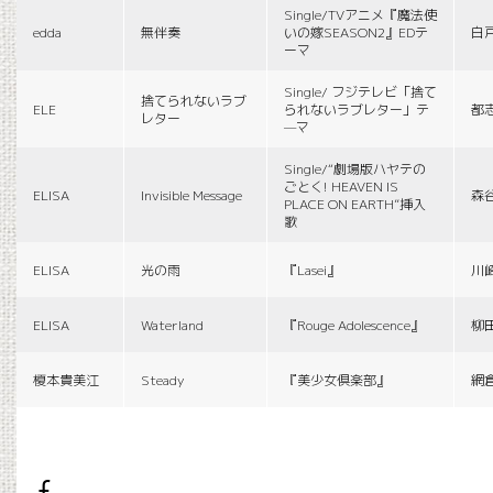
Single/TVアニメ『魔法使
edda
無伴奏
いの嫁SEASON2』EDテ
白
ーマ
Single/ フジテレビ「捨て
捨てられないラブ
ELE
られないラブレター」テ
都
レター
—マ
Single/“劇場版ハヤテの
ごとく! HEAVEN IS
ELISA
Invisible Message
森
PLACE ON EARTH”挿入
歌
ELISA
光の雨
『Lasei』
川
ELISA
Waterland
『Rouge Adolescence』
柳
榎本貴美江
Steady
『美少女倶楽部』
網