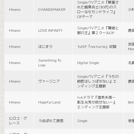
Single/TVアニメ『解雇さ
れた暗黒兵士(30代)のス
Hinano
CHANGEMAKER
小
ローなセカンドライフ』
OPテーマ
Single/TVアニメ『贄姫と
Hinano
LOVE INFINITY
倉
獣の王』第２クールOP
武田
Hinano
はじまり
1stEP「nocturne」収録
Mon
Something To
Hinano
Digital Single
北
Lose
Single/TVアニメ『うちの
Hinano
ヴァージニア
師匠はしっぽがない』エ
倉
ンディング主題歌
tvkドラマ『信長未満―
Hinano
Hopeful Land
転生光秀が倒せないー』
Be
エンディング主題歌
ヒロコ・グ
うぬぼれて誘惑
Single
岩
レース