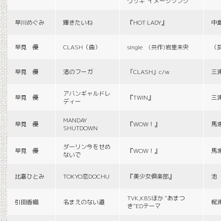
ウサギ”イメージソング
早川めぐみ
輝きたいね
『HOT LADY』
中
早見 優
CLASH（曲）
single (共作)岩里未央
（
早見 優
渚のフーガ
「CLASH」c/w
三
アバンギャルドレ
早見 優
『TWIN』
三
ディー
MANDAY
早見 優
『WOW！』
馬
SHUTDOWN
ダーリン今をせめ
早見 優
『WOW！』
馬
ないで
比嘉ひとみ
TOKYO恋DOCHU
『美少女倶楽部』
池
TVK,KBSほか “あまつ
引田香織
名まえのない道
梶
き”EDテーマ