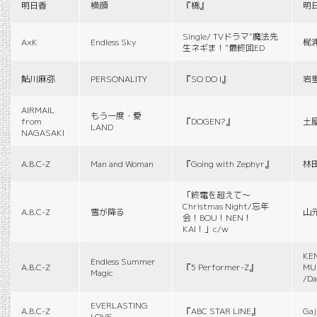
明日香
横顔
『橋』
明
Single/ TVドラマ“魔法先
A×K
Endless Sky
梶
生ネギま！”最終回ED
鮎川麻弥
PERSONALITY
『SO DO I』
岩
AIRMAIL
もう一度・愛
from
『DOGEN?』
土
LAND
NAGASAKI
A.B.C-Z
Man and Woman
『Going with Zephyr』
林
「終電を超えて～
Christmas Night/忘年
A.B.C-Z
雪が降る
山
会！BOU！NEN！
KAI！」c/w
KE
Endless Summer
A.B.C-Z
『5 Performer-Z』
MUS
Magic
/Da
EVERLASTING
A.B.C-Z
『ABC STAR LINE』
Gaj
LOVE