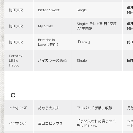
傳田
傳田真央
Bitter Sweet
Single
Miy
Single/ テレビ朝日 “交渉
傳田
傳田真央
My Style
人”主題歌
Miy
Breathe in
傳田真央
『I am 』
傳
Love（共作）
Dorothy
Little
バイカラーの恋心
Single
田
Happy
e
イヤホンズ
だから大丈夫
アルバム『手紙』収録
月
「予め失われた僕らのバ
シ
イヤホンズ
ヨロコビノウタ
ラッド」c/w
ー