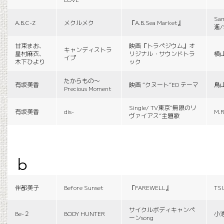
Sa
A.B.C-Z
メクルメク
『A.B.Sea Market』
進/
甘束まお、
映画『トラペジウム』オ
キャンディストラ
星村麻衣、
リジナル・サウンドトラ
横
イプ
木下ひより
ック
たからもの〜
有坂美香
映画 “クヌート”ED テーマ
鳥
Precious Moment
Single/ TV東京“無限のリ
有坂美香
dis-
M.R
ヴァイアス”主題歌
b
伴都美子
Before Sunset
『FAREWELL』
TS
サイクルボディキャンペ
Be-２
BODY HUNTER
小
ーンsong