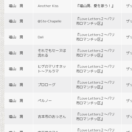
福山 潤
Another Kiss
『福山潤、愛を歌う！』
ザ
『Love Letters２〜パリ
福山 潤
@Ste-Chapelle
ザ
市ロマンチッ区』
『Love Letters２〜パリ
福山 潤
Dali
ザ
市ロマンチッ区』
それでもセーヌは
『Love Letters２〜パリ
福山 潤
ザ
流れる
市ロマンチッ区』
ヒゲのマリオネッ
『Love Letters２〜パリ
福山 潤
ザ
ト〜アルラマ
市ロマンチッ区』
『Love Letters２〜パリ
福山 潤
プロローグ
ザ
市ロマンチッ区』
『Love Letters２〜パリ
福山 潤
ペルノー
ザ
市ロマンチッ区』
『Love Letters２〜パリ
福山 潤
古本市のおっさん
ザ
市ロマンチッ区』
『Love Letters２〜パリ