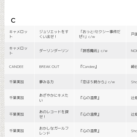
c
キャメロッ
ジュリエットをす
「おっと!セクシー事件だ
戸
ト
くい出せ！
ぜ!!」c/w
キャメロッ
ダーリンダーリン
「誘惑魔術」c/w
NO
ト
CANDEE
BREAK OUT
『Candee』
崎
千葉美加
夢みる力
「恋は５時から」c/w
Sho
あざやかにキメた
千葉美加
『心の温度』
辻
い
あのレコードを探
千葉美加
『心の温度』
辻
せ！
おかしなガールフ
千葉美加
『心の温度』
Sho
レンド