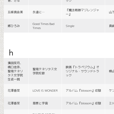
音、さな
ック
『魔法戦隊マジレンジャ
五條真由美
永遠に…
山
ー』
Good Times Bad
郷ひろみ
Single
真
Times
h
濱田菜月、
橋口佳奈、
映画『トラペジウム』オ
聖南テネリタス女
聖南テネリ
リジナル・サウンドトラ
横
学院校歌
タス女学院
ック
生徒一同
花澤香菜
LOVE IS WONDER
アルバム『blossom』収録
ケ
花澤香菜
草原と宇宙
アルバム『blossom』収録
ミ