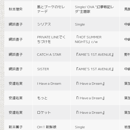
風とブーケのセレ
Single/ OVA “幻夢戦記レ
秋本理央
馬
ナーデ
ダ”主題歌
網浜直子
シリアス
Single
中
PRIVATE LINEでく
「HOT SUMMER
網浜直子
中
ちづけを
NIGHTS」c/w
網浜直子
CATCH A STAR
『AMIE'S 1ST AVENUE』
野
網浜直子
SISTER
『AMIE'S 1ST AVENUE』
中
安達祐実
I Have a Dream
『I Have a Dream』
葉
安達祐実
もっと
『I Have a Dream』
葉
安達祐実
ロケット
『I Have a Dream』
葉
新井薫子
OH！新鮮娘
Single
岩