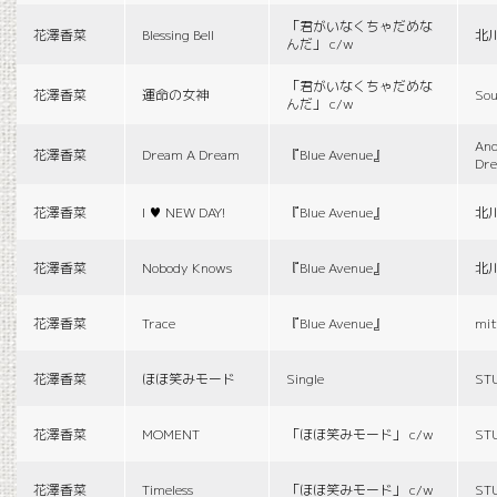
「君がいなくちゃだめな
花澤香菜
Blessing Bell
北
んだ」 c/w
「君がいなくちゃだめな
花澤香菜
運命の女神
Sou
んだ」 c/w
And
花澤香菜
Dream A Dream
『Blue Avenue』
Dr
花澤香菜
I ♥ NEW DAY!
『Blue Avenue』
北
花澤香菜
Nobody Knows
『Blue Avenue』
北
花澤香菜
Trace
『Blue Avenue』
mit
花澤香菜
ほほ笑みモード
Single
ST
花澤香菜
MOMENT
「ほほ笑みモード」 c/w
ST
花澤香菜
Timeless
「ほほ笑みモード」 c/w
ST