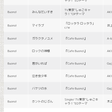
ャラ！”EDテーマ
TV東京“しゅごキャ
Buono!
みんなだいすき
AK
ラ！”OPテーマ
「ロッタラ ロッタラ」
Buono!
マイラブ
井
c/w
Buono!
ガラクタノユメ
『Cafe Buono!』
A-b
Buono!
ロックの神様
『Cafe Buono!』
AK
Buono!
君がいれば
『Cafe Buono!』
Gaj
Buono!
泣き虫少年
『Cafe Buono!』
AK
Buono!
バケツの水
『Cafe Buono!』
Gaj
Single/ TV東京“しゅごキ
Buono!
ホントのじぶん
木
ャラ！”EDテーマ