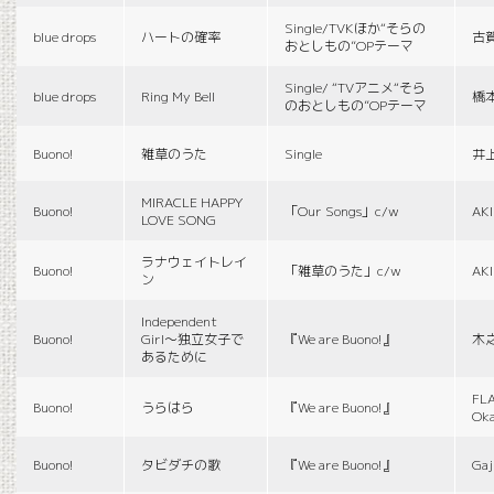
Single/TVKほか“そらの
blue drops
ハートの確率
古
おとしもの”OPテーマ
Single/ “TVアニメ“そら
blue drops
Ring My Bell
橋
のおとしもの”OPテーマ
Buono!
雑草のうた
Single
井
MIRACLE HAPPY
Buono!
「Our Songs」c/w
AK
LOVE SONG
ラナウェイトレイ
Buono!
「雑草のうた」c/w
AK
ン
Independent
Buono!
Girl〜独立女子で
『We are Buono!』
木
あるために
FLA
Buono!
うらはら
『We are Buono!』
Ok
Buono!
タビダチの歌
『We are Buono!』
Gaj