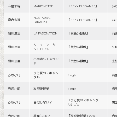
麻倉未稀
MARIONETTE
『SEXY ELEGANSE』
い
NOSTALGIC
麻倉未稀
『SEXY ELEGANSE』
い
PARADISE
相川恵里
LA FASCNATION
『黄色い麒麟』
前
シ・ュ・ン・カ・
相川恵里
『黄色い麒麟』
久
ン RIDE ON
不思議なエメラル
相川恵里
『黄色い麒麟』
土
ド
ひと夏のスキャン
赤坂小町
Single
岩
ダル
赤坂小町
放課後授業
Single
岩
「ひと夏のスキャンダ
赤坂小町
合宿しない？
岩
ル」c/w
赤坂小町
準備はOK？
「放課後授業」c/w
岩