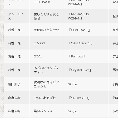
FEED BACK
AN
ス
WOMAN』
アン・ルイ
愛してくれる女を
『MY NAME IS
松
ス
愛せ
WOMAN』
浅香 唯
天使のようなヤツ
『CONTRAST』
和
浅香 唯
CRY ON
『CANDID GIRL』
井
浅香 唯
GOAL
『Rainbow』
井
あぶないサタディ
浅香 唯
『Crystal Eyes』
馬
ナイト
夜明けの雨はピア
相田翔子
Single
羽
ニッシモ
麻倉未稀
ごめんあそばせ
『SNOWBIRD』
筒
麻倉未稀
黒いパンプス
Single
い