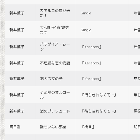
カオルコの夏が来
新井薫子
Single
岩
た！
大和撫子“春”咲き
新井薫子
Single
岩
ます
パラダイス・ムー
新井薫子
『Karappo』
岩
ン
新井薫子
不思議な恋の物語
『Karappo』
岩
新井薫子
第３の女の子
『Karappo』
見
そよ風のオルゴー
新井薫子
『待ちきれなくて…』
黒
ル
新井薫子
渚のプレリュード
『待ちきれなくて…』
黒
明日香
誰もいない部屋
『橋Ⅱ』
明