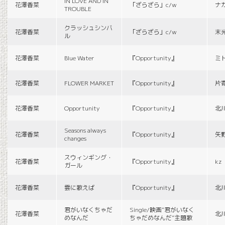
IN LOVE AND IN
花澤香菜
「ざらざら」c/w
ナ
TROUBLE
クラッシュシンバ
花澤香菜
「ざらざら」c/w
末
ル
花澤香菜
Blue Water
『Opportunity』
ミ
花澤香菜
FLOWER MARKET
『Opportunity』
片
花澤香菜
Opportunity
『Opportunity』
北
Seasons always
花澤香菜
『Opportunity』
矢
changes
スウィンギング・
花澤香菜
『Opportunity』
kz
ガール
花澤香菜
雲に歌えば
『Opportunity』
北
君がいなくちゃだ
Single/映画“君がいなく
花澤香菜
北
めなんだ
ちゃだめなんだ”主題歌