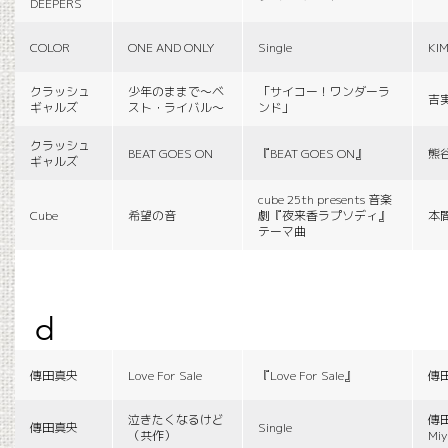
DEEPERS
COLOR
ONE AND ONLY
Single
KI
クラッシュ
少年のままで〜ベ
「サイコー！ワンダーラ
吉
ギャルズ
スト・ライバル〜
ンド」
クラッシュ
BEAT GOES ON
『BEAT GOES ON』
熊
ギャルズ
cube 25th presents 音楽
Cube
希望の音
劇『夜来香ラプソディ』
本
テーマ曲
d
傳田真央
Love For Sale
『Love For Sale』
傳
泣きたくなるけど
傳田
傳田真央
Single
（共作）
Miy