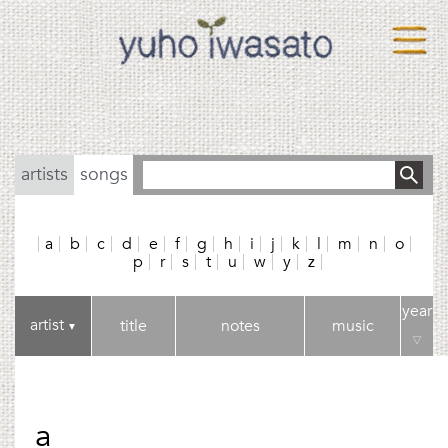
artists
songs
a
b
c
d
e
f
g
h
i
j
k
l
m
n
o
p
r
s
t
u
w
y
z
year
artist
title
notes
music
▼
▽
a