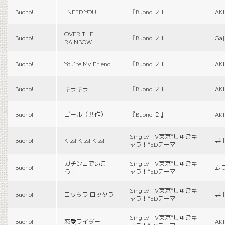
Buono!
I NEED YOU
『Buono!２』
AK
OVER THE
Buono!
『Buono!２』
Gaj
RAINBOW
Buono!
You're My Friend
『Buono!２』
AK
Buono!
キラキラ
『Buono!２』
AK
Buono!
ゴール（共作）
『Buono!２』
AK
Single/ TV東京“しゅごキ
Buono!
Kiss! Kiss! Kiss!
井
ャラ！”EDテーマ
ガチンコでいこ
Single/ TV東京“しゅごキ
Buono!
ム
う！
ャラ！”EDテーマ
Single/ TV東京“しゅごキ
Buono!
ロッタラ ロッタラ
井
ャラ！”EDテーマ
Single/ TV東京“しゅごキ
Buono!
恋愛ライダー
AK