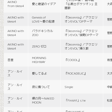
AKINO
愛と絶望のイデア
「仏戦士ボサツオン」主
大
from bless4
題歌
AKINO with
Genesis of
『Decennia』/“アクエリ
菅
bless4
LOVE〜愛の起源
オンEVOL”OPテーマ
AKINO with
パラドキシカル
『Decennia』/“アクエリ
菅
bless4
ZOO
オンEVOL”後期OPテーマ
AKINO with
『Decennia』/“アクエリ
ZERO ゼロ
菅
bless4
オンEVOL”挿入歌
MORNING
杏里
『COOOL』
岩
HIGHWAY
アン・ルイ
愛してるよ
『ROCADELIC』
大
ス
アン・ルイ
夜に傷ついて
Single
中
ス
アン・ルイ
裸の月〜NAKED
「Finish!!」c/w
松
ス
MOON
アン・ルイ
『MY NAME IS