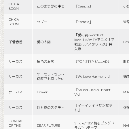
CHICA
このまま夢の中で
『Esencia』
小
BOOM
CHICA
タブー
『Esencia』
柴
BOOM
「愛の詩-words of
love-」c/w TVアニメ「学
千菅春香
愛の太陽
Ras
戦都市アスタリスク」挿
入歌
サーカス
桜色のみち
『POP STEP BALLAD』
叶
ケ・セラ・セラ〜
サーカス
『We Love Harmony!』
鈴
何度でも恋したい
『Sound Circus -Heart
サーカス
Fiower
M.R
V-』
『マーマレイドサンセッ
サーカス
ひと夏のステディ
佐
ト』
COALTAR
Single/TBS“輪るピングド
OF THE
DEAR FUTURE
NA
ラム”EDテーマ