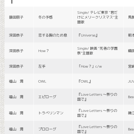
f
Single/ テレビ東京 “君だ
藤田朋子
冬の予感
けにメリークリスマス”主
馬
題歌
深田恭子
恋する胸のため息
『Universe』
朝
Single/ 映画 “死者の学園
深田恭子
How？
織
祭”主題歌
深田恭子
左手
「How？」c/w
宮
福山 潤
OWL
『OWL』
JU
『Love Letters 〜祭りの
福山 潤
エピローグ
Bea
国で』
『Love Letters 〜祭りの
福山 潤
トラベリンマン
磯
国で』
『Love Letters 〜祭りの
福山 潤
プロローグ
Bea
国で』