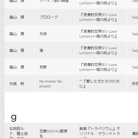
福山 潤
スペイン語の練習
Sai
Letters〜南の街より』
『浪漫的世界31/ Love
福山 潤
プロローグ
Sai
Letters〜南の街より』
『浪漫的世界31/ Love
福山 潤
列車
Sai
Letters〜南の街より』
『浪漫的世界31/ Love
福山 潤
海
Sai
Letters〜南の街より』
『浪漫的世界31/ Love
福山 潤
荒野
Sai
Letters〜南の街より』
No money No
““『愛した女たちのため
布施 明
安
breath
に』
g
五阿弥ル
映画『トラペジウム』オ
恋愛DOCHU膝栗
ナ、國土佳
リジナル・サウンドトラ
濱
毛