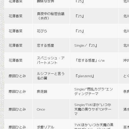
花澤香菜
曖昧な世界
『25』
北
真夜中の秘密会議
花澤香菜
『25』
北
（共作）
花澤香菜
花びら
『25』
北
花澤香菜
恋する惑星
Single／『25』
北
スパニッシュ・ア
花澤香菜
「恋する惑星」c/w
沖
パートメント
ルシファーと言う
原田ひとみ
『glanzend』
と
名の翼
Single/“閃乱カグラ”エン
原田ひとみ
疾走論
奈
ディングテーマ
Single/TVKほか“いつか
原田ひとみ
Once
天魔の黒ウサギ”OPテー
清
マ
TVKほか“いつか天魔の黒
原田ひとみ
求愛リアル
吉