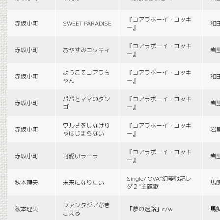
『コアラボーイ・コッキ
赤坂小町
SWEET PARADISE
和
ー』
『コアラボーイ・コッキ
赤坂小町
おやすみコッキィ
岩
ー』
ようこそコアラち
『コアラボーイ・コッキ
赤坂小町
和
ゃん
ー』
パパとママのタン
『コアラボーイ・コッキ
赤坂小町
岩
ゴ
ー』
ワルさをしなけり
『コアラボーイ・コッキ
赤坂小町
岩
ゃはじまらない
ー』
『コアラボーイ・コッキ
赤坂小町
可愛いラーラ
岩
ー』
Single/ OVA“幻夢戦記レ
秋本理央
未来になりたい
馬
ダ２”主題歌
ファンタジアがき
秋本理央
「夢の迷路」c/w
馬
こえる