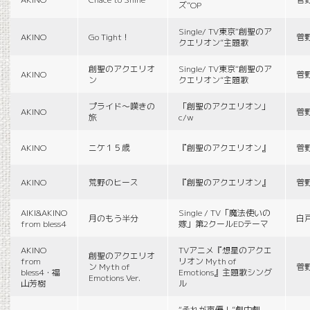
ズ”OP
Single/ TV東京“創聖のア
AKINO
Go Tight！
菅
クエリオン”主題歌
創聖のアクエリオ
Single/ TV東京“創聖のア
AKINO
菅
ン
クエリオン”主題歌
プライド〜嘆きの
「創聖のアクエリオン」
AKINO
菅
旅
c/w
AKINO
ニケ１５歳
『創聖のアクエリオン』
菅
AKINO
荒野のヒース
『創聖のアクエリオン』
菅
AIKI&AKINO
Single / TV「魔法使いの
月のもう半分
白
from bless4
嫁」第2クールEDテーマ
AKINO
TVアニメ『想星のアクエ
創聖のアクエリオ
from
リオン Myth of
ン Myth of
菅
bless4・福
Emotions』主題歌シング
Emotions Ver.
山芳樹
ル
“それが声優！”劇中劇