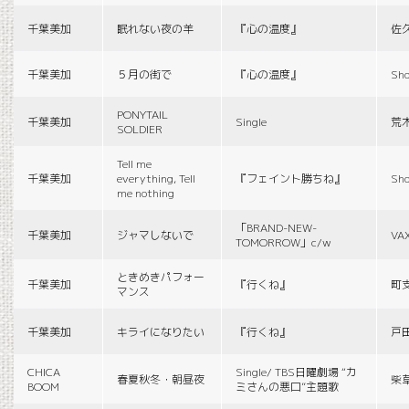
千葉美加
眠れない夜の羊
『心の温度』
佐
千葉美加
５月の街で
『心の温度』
Sho
PONYTAIL
千葉美加
Single
荒
SOLDIER
Tell me
千葉美加
everything, Tell
『フェイント勝ちね』
Sho
me nothing
「BRAND-NEW-
千葉美加
ジャマしないで
VA
TOMORROW」c/w
ときめきパフォー
千葉美加
『行くね』
町
マンス
千葉美加
キライになりたい
『行くね』
戸
CHICA
Single/ TBS日曜劇場 “カ
春夏秋冬・朝昼夜
柴
BOOM
ミさんの悪口”主題歌