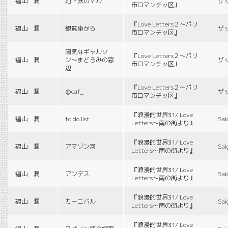
福山 潤
地下鉄のマル
ザ
市ロマンチッ区』
『Love Letters２〜パリ
福山 潤
観覧車から
ザ
市ロマンチッ区』
陽気なギャルソ
『Love Letters２〜パリ
福山 潤
ン〜まどろみの窓
ザ
市ロマンチッ区』
辺
『Love Letters２〜パリ
福山 潤
＠caf_
ザ
市ロマンチッ区』
『浪漫的世界31/ Love
福山 潤
to do list
Sai
Letters〜南の街より』
『浪漫的世界31/ Love
福山 潤
アマゾン河
Sai
Letters〜南の街より』
『浪漫的世界31/ Love
福山 潤
アンデス
Sai
Letters〜南の街より』
『浪漫的世界31/ Love
福山 潤
カーニバル
Sai
Letters〜南の街より』
『浪漫的世界31/ Love