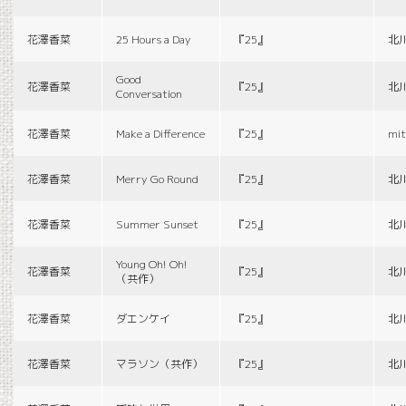
花澤香菜
25 Hours a Day
『25』
北
Good
花澤香菜
『25』
北
Conversation
花澤香菜
Make a Difference
『25』
mit
花澤香菜
Merry Go Round
『25』
北
花澤香菜
Summer Sunset
『25』
北
Young Oh! Oh!
花澤香菜
『25』
北
（共作）
花澤香菜
ダエンケイ
『25』
北
花澤香菜
マラソン（共作）
『25』
北