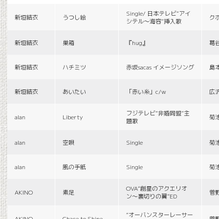
Single/ 日本テレビ“アイ
新垣結衣
うつし絵
ク
シテル〜海容”挿入歌
新垣結衣
巣箱
『hug』
葛
新垣結衣
ハチミツ
赤坂sacas イメージソング
島
新垣結衣
あいたい
「赤い糸」c/w
広
フジテレビ“非婚同盟”主
alan
Liberty
菊
題歌
alan
空唄
Single
菊
alan
風の手紙
Single
菊
OVA“創星のアクエリオ
AKINO
素足
菅
ン〜裏切りの翼”ED
“オーバンスターレーサー
AKINO
Chace to Shine
菅