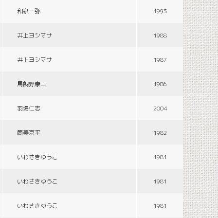
和泉一弥
1993
井上ヨシマサ
1988
井上ヨシマサ
1987
馬飼野康二
1986
羽場仁志
2004
筒美京平
1982
いわさきゆうこ
1981
いわさきゆうこ
1981
いわさきゆうこ
1981