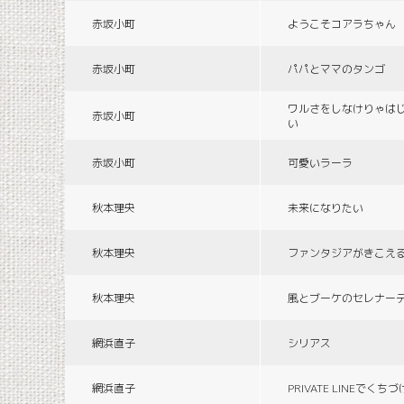
赤坂小町
ようこそコアラちゃん
赤坂小町
パパとママのタンゴ
ワルさをしなけりゃは
赤坂小町
い
赤坂小町
可愛いラーラ
秋本理央
未来になりたい
秋本理央
ファンタジアがきこえ
秋本理央
風とブーケのセレナー
網浜直子
シリアス
網浜直子
PRIVATE LINEでくち