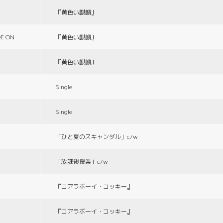
『黄色い麒麟』
E ON
『黄色い麒麟』
『黄色い麒麟』
Single
Single
「ひと夏のスキャンダル」c/w
「放課後授業」c/w
『コアラボーイ・コッキー』
『コアラボーイ・コッキー』