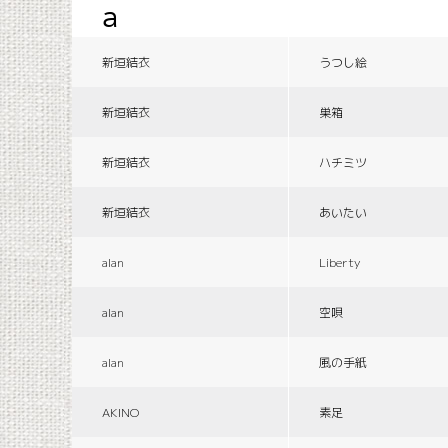
a
新垣結衣
うつし絵
新垣結衣
巣箱
新垣結衣
ハチミツ
新垣結衣
あいたい
alan
Liberty
alan
空唄
alan
風の手紙
AKINO
素足