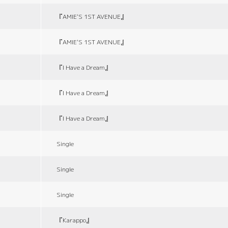
『AMIE'S 1ST AVENUE』
『AMIE'S 1ST AVENUE』
『I Have a Dream』
『I Have a Dream』
『I Have a Dream』
Single
Single
Single
『Karappo』