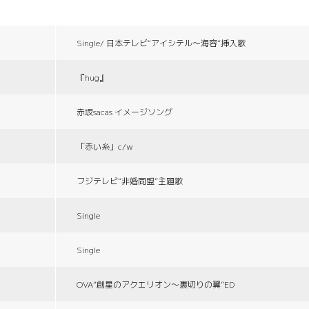
Single/ 日本テレビ“アイシテル〜海容”挿入歌
『hug』
赤坂sacas イメージソング
「赤い糸」c/w
フジテレビ“非婚同盟”主題歌
Single
Single
OVA“創星のアクエリオン〜裏切りの翼”ED