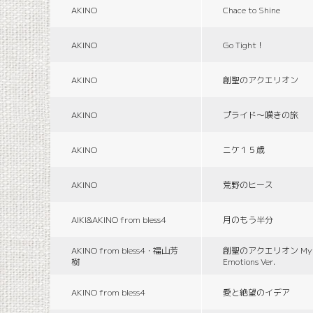
AKINO
Chace to Shine
AKINO
Go Tight！
AKINO
創聖のアクエリオン
AKINO
プライド〜嘆きの旅
AKINO
ニケ１５歳
AKINO
荒野のヒース
AIKI&AKINO from bless4
月のもう半分
AKINO from bless4・福山芳
創聖のアクエリオン Myth
樹
Emotions Ver.
AKINO from bless4
愛と絶望のイデア