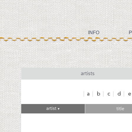
INFO
P
artists
a
b
c
d
e
artist
title
▼