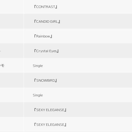
『CONTRAST』
『CANDID GIRL』
『Rainbow』
ト
『Crystal Eyes』
シモ
Single
『SNOWBIRD』
Single
『SEXY ELEGANSE』
『SEXY ELEGANSE』