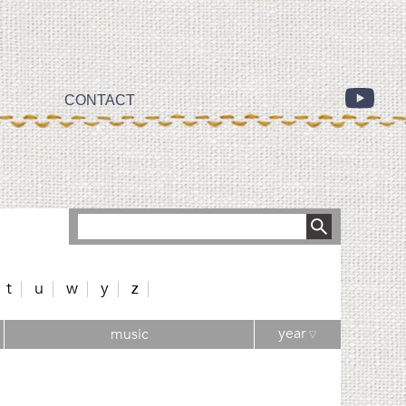
CONTACT
t
u
w
y
z
year
music
▽