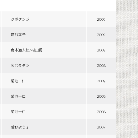
クボケンジ
2009
葛谷葉子
2009
島本道太郎/村山潤
2009
広沢タダシ
2008
菊池一仁
2009
菊池一仁
2008
菊池一仁
2008
菅野よう子
2007