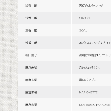
浅香 唯
天使のようなヤツ
浅香 唯
CRY ON
浅香 唯
GOAL
浅香 唯
あぶないサタディナイ
相田翔子
夜明けの雨はピアニッ
麻倉未稀
ごめんあそばせ
麻倉未稀
黒いパンプス
麻倉未稀
MARIONETTE
麻倉未稀
NOSTALGIC PARADISE