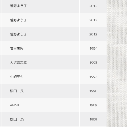
菅野よう子
2012
菅野よう子
2012
菅野よう子
2012
岩里未央
1984
大沢誉志幸
1993
中崎英也
1992
松田 良
1990
ANNIE
1989
松田 良
1989