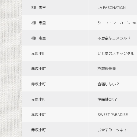
相川恵里
LA FASCNATION
相川恵里
シ・ュ・ン・カ・ン RID
相川恵里
不思議なエメラルド
赤坂小町
ひと夏のスキャンダル
赤坂小町
放課後授業
赤坂小町
合宿しない？
赤坂小町
準備はOK？
赤坂小町
SWEET PARADISE
赤坂小町
おやすみコッキィ