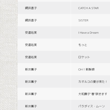
網浜直子
CATCH A STAR
網浜直子
SISTER
安達祐実
I Have a Dream
安達祐実
もっと
安達祐実
ロケット
新井薫子
OH！新鮮娘
新井薫子
カオルコの夏が来た！
新井薫子
大和撫子“春”咲きます
新井薫子
パラダイス・ムーン