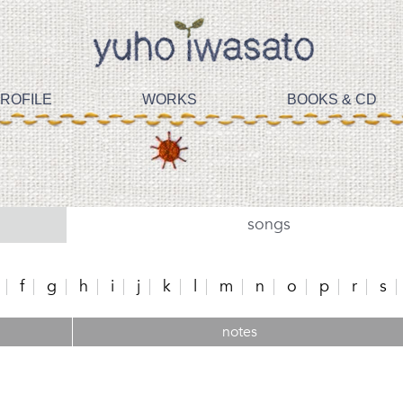
ROFILE
WORKS
BOOKS & CD
songs
f
g
h
i
j
k
l
m
n
o
p
r
s
notes