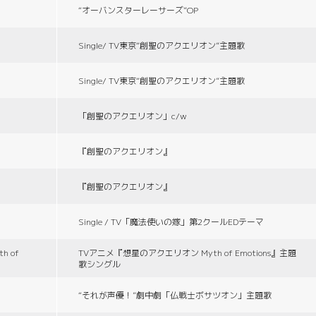
“オーバンスターレーサーズ”OP
Single/ TV東京“創聖のアクエリオン”主題歌
Single/ TV東京“創聖のアクエリオン”主題歌
「創聖のアクエリオン」c/w
『創聖のアクエリオン』
『創聖のアクエリオン』
Single / TV「魔法使いの嫁」第2クールEDテーマ
 of
TVアニメ『想星のアクエリオン Myth of Emotions』主題
歌シングル
“それが声優！”劇中劇「仏戦士ボサツオン」主題歌