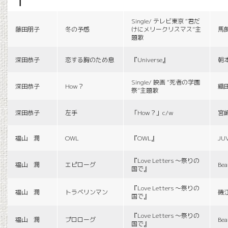
f
Single/ テレビ東京 “君だ
藤田朋子
冬の予感
けにメリークリスマス”主
馬
題歌
深田恭子
恋する胸のため息
『Universe』
朝
Single/ 映画 “死者の学園
深田恭子
How？
織
祭”主題歌
深田恭子
左手
「How？」c/w
宮
福山 潤
OWL
『OWL』
JU
『Love Letters 〜祭りの
福山 潤
エピローグ
Bea
国で』
『Love Letters 〜祭りの
福山 潤
トラベリンマン
磯
国で』
『Love Letters 〜祭りの
福山 潤
プロローグ
Bea
国で』