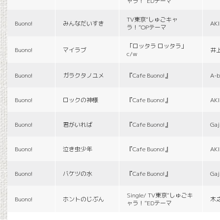
ャラ！”EDテーマ
TV東京“しゅごキャ
Buono!
みんなだいすき
AK
ラ！”OPテーマ
「ロッタラ ロッタラ」
Buono!
マイラブ
井
c/w
Buono!
ガラクタノユメ
『Cafe Buono!』
A-b
Buono!
ロックの神様
『Cafe Buono!』
AK
Buono!
君がいれば
『Cafe Buono!』
Gaj
Buono!
泣き虫少年
『Cafe Buono!』
AK
Buono!
バケツの水
『Cafe Buono!』
Gaj
Single/ TV東京“しゅごキ
Buono!
ホントのじぶん
木
ャラ！”EDテーマ