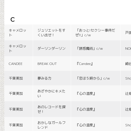
c
キャメロッ
ジュリエットをす
「おっと!セクシー事件だ
戸
ト
くい出せ！
ぜ!!」c/w
キャメロッ
ダーリンダーリン
「誘惑魔術」c/w
NO
ト
CANDEE
BREAK OUT
『Candee』
崎
千葉美加
夢みる力
「恋は５時から」c/w
Sho
あざやかにキメた
千葉美加
『心の温度』
辻
い
あのレコードを探
千葉美加
『心の温度』
辻
せ！
おかしなガールフ
千葉美加
『心の温度』
Sho
レンド