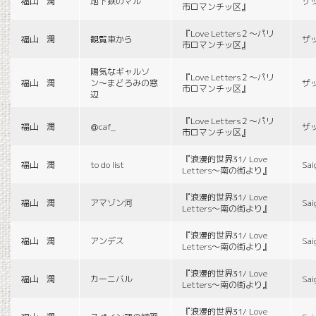
福山 潤
地下鉄のマル
ザ
市ロマンチッ区』
『Love Letters２〜パリ
福山 潤
観覧車から
ザ
市ロマンチッ区』
陽気なギャルソ
『Love Letters２〜パリ
福山 潤
ン〜まどろみの窓
ザ
市ロマンチッ区』
辺
『Love Letters２〜パリ
福山 潤
＠caf_
ザ
市ロマンチッ区』
『浪漫的世界31/ Love
福山 潤
to do list
Sai
Letters〜南の街より』
『浪漫的世界31/ Love
福山 潤
アマゾン河
Sai
Letters〜南の街より』
『浪漫的世界31/ Love
福山 潤
アンデス
Sai
Letters〜南の街より』
『浪漫的世界31/ Love
福山 潤
カーニバル
Sai
Letters〜南の街より』
『浪漫的世界31/ Love