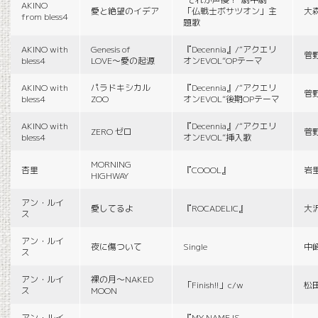
AKINO
愛と絶望のイデア
「仏戦士ボサツオン」主
大
from bless4
題歌
AKINO with
Genesis of
『Decennia』/“アクエリ
菅
bless4
LOVE〜愛の起源
オンEVOL”OPテーマ
AKINO with
パラドキシカル
『Decennia』/“アクエリ
菅
bless4
ZOO
オンEVOL”後期OPテーマ
AKINO with
『Decennia』/“アクエリ
ZERO ゼロ
菅
bless4
オンEVOL”挿入歌
MORNING
杏里
『COOOL』
岩
HIGHWAY
アン・ルイ
愛してるよ
『ROCADELIC』
大
ス
アン・ルイ
夜に傷ついて
Single
中
ス
アン・ルイ
裸の月〜NAKED
「Finish!!」c/w
松
ス
MOON
アン・ルイ
『MY NAME IS