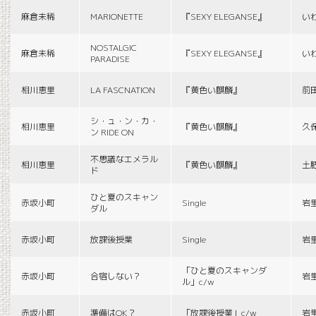
麻倉未稀
MARIONETTE
『SEXY ELEGANSE』
い
NOSTALGIC
麻倉未稀
『SEXY ELEGANSE』
い
PARADISE
相川恵里
LA FASCNATION
『黄色い麒麟』
前
シ・ュ・ン・カ・
相川恵里
『黄色い麒麟』
久
ン RIDE ON
不思議なエメラル
相川恵里
『黄色い麒麟』
土
ド
ひと夏のスキャン
赤坂小町
Single
岩
ダル
赤坂小町
放課後授業
Single
岩
「ひと夏のスキャンダ
赤坂小町
合宿しない？
岩
ル」c/w
赤坂小町
準備はOK？
「放課後授業」c/w
岩