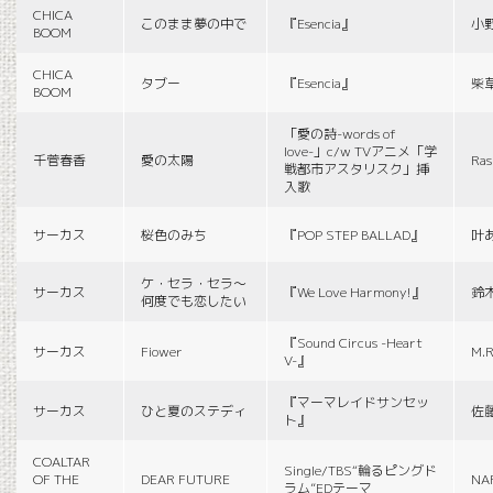
CHICA
このまま夢の中で
『Esencia』
小
BOOM
CHICA
タブー
『Esencia』
柴
BOOM
「愛の詩-words of
love-」c/w TVアニメ「学
千菅春香
愛の太陽
Ras
戦都市アスタリスク」挿
入歌
サーカス
桜色のみち
『POP STEP BALLAD』
叶
ケ・セラ・セラ〜
サーカス
『We Love Harmony!』
鈴
何度でも恋したい
『Sound Circus -Heart
サーカス
Fiower
M.R
V-』
『マーマレイドサンセッ
サーカス
ひと夏のステディ
佐
ト』
COALTAR
Single/TBS“輪るピングド
OF THE
DEAR FUTURE
NA
ラム”EDテーマ