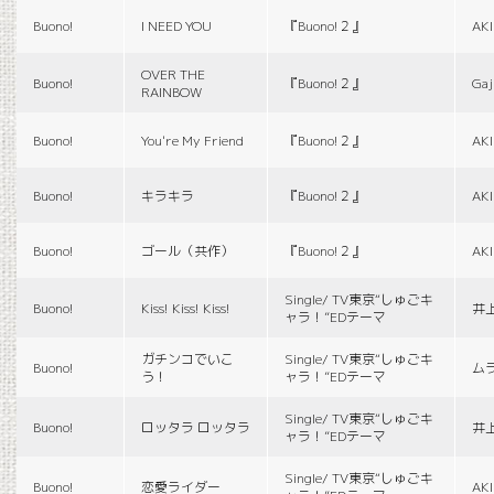
Buono!
I NEED YOU
『Buono!２』
AK
OVER THE
Buono!
『Buono!２』
Gaj
RAINBOW
Buono!
You're My Friend
『Buono!２』
AK
Buono!
キラキラ
『Buono!２』
AK
Buono!
ゴール（共作）
『Buono!２』
AK
Single/ TV東京“しゅごキ
Buono!
Kiss! Kiss! Kiss!
井
ャラ！”EDテーマ
ガチンコでいこ
Single/ TV東京“しゅごキ
Buono!
ム
う！
ャラ！”EDテーマ
Single/ TV東京“しゅごキ
Buono!
ロッタラ ロッタラ
井
ャラ！”EDテーマ
Single/ TV東京“しゅごキ
Buono!
恋愛ライダー
AK