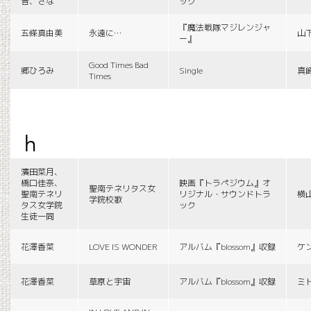
音、さな
ック
『魔法戦隊マジレンジャ
五條真由美
永遠に…
山
ー』
Good Times Bad
郷ひろみ
Single
真
Times
h
濱田菜月、
橋口佳奈、
映画『トラペジウム』オ
聖南テネリタス女
聖南テネリ
リジナル・サウンドトラ
横
学院校歌
タス女学院
ック
生徒一同
花澤香菜
LOVE IS WONDER
アルバム『blossom』収録
ケ
花澤香菜
草原と宇宙
アルバム『blossom』収録
ミ