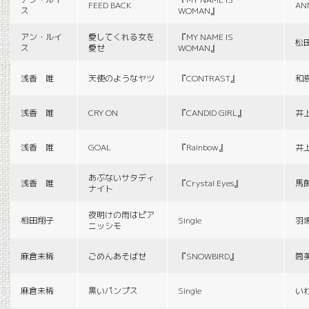
FEED BACK
AN
ス
WOMAN』
アン・ルイ
愛してくれる女を
『MY NAME IS
松
ス
愛せ
WOMAN』
浅香 唯
天使のようなヤツ
『CONTRAST』
和
浅香 唯
CRY ON
『CANDID GIRL』
井
浅香 唯
GOAL
『Rainbow』
井
あぶないサタディ
浅香 唯
『Crystal Eyes』
馬
ナイト
夜明けの雨はピア
相田翔子
Single
羽
ニッシモ
麻倉未稀
ごめんあそばせ
『SNOWBIRD』
筒
麻倉未稀
黒いパンプス
Single
い