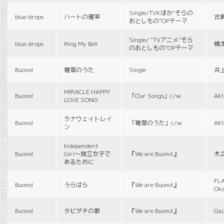
Single/TVKほか“そらの
blue drops
ハートの確率
古
おとしもの”OPテーマ
Single/ “TVアニメ“そら
blue drops
Ring My Bell
橋
のおとしもの”OPテーマ
Buono!
雑草のうた
Single
井
MIRACLE HAPPY
Buono!
「Our Songs」c/w
AK
LOVE SONG
ラナウェイトレイ
Buono!
「雑草のうた」c/w
AK
ン
Independent
Buono!
Girl〜独立女子で
『We are Buono!』
木
あるために
FLA
Buono!
うらはら
『We are Buono!』
Ok
Buono!
タビダチの歌
『We are Buono!』
Gaj