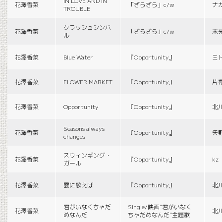
IN LOVE AND IN
花澤香菜
「ざらざら」c/w
ナ
TROUBLE
クラッシュシンバ
花澤香菜
「ざらざら」c/w
末
ル
花澤香菜
Blue Water
『Opportunity』
ミ
花澤香菜
FLOWER MARKET
『Opportunity』
片
花澤香菜
Opportunity
『Opportunity』
北
Seasons always
花澤香菜
『Opportunity』
矢
changes
スウィンギング・
花澤香菜
『Opportunity』
kz
ガール
花澤香菜
雲に歌えば
『Opportunity』
北
君がいなくちゃだ
Single/映画“君がいなく
花澤香菜
北
めなんだ
ちゃだめなんだ”主題歌