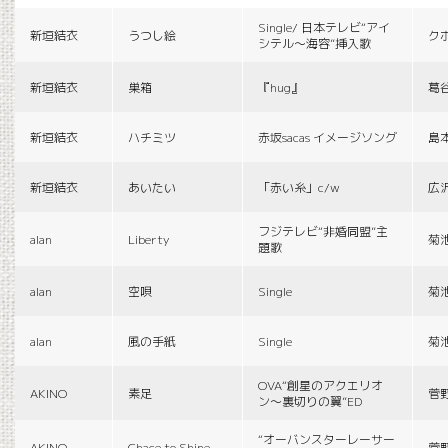
Single/ 日本テレビ“アイ
新垣結衣
うつし絵
ク
シテル〜海容”挿入歌
新垣結衣
巣箱
『hug』
葛
新垣結衣
ハチミツ
赤坂sacas イメージソング
島
新垣結衣
あいたい
「赤い糸」c/w
広
フジテレビ“非婚同盟”主
alan
Liberty
菊
題歌
alan
空唄
Single
菊
alan
風の手紙
Single
菊
OVA“創星のアクエリオ
AKINO
素足
菅
ン〜裏切りの翼”ED
“オーバンスターレーサー
AKINO
Chace to Shine
菅