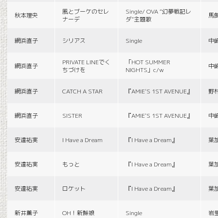
風とブーケのセレ
Single/ OVA “幻夢戦記レ
秋本理央
馬
ナーデ
ダ”主題歌
網浜直子
シリアス
Single
中
PRIVATE LINEでく
「HOT SUMMER
網浜直子
中
ちづけを
NIGHTS」c/w
網浜直子
CATCH A STAR
『AMIE'S 1ST AVENUE』
野
網浜直子
SISTER
『AMIE'S 1ST AVENUE』
中
安達祐実
I Have a Dream
『I Have a Dream』
葉
安達祐実
もっと
『I Have a Dream』
葉
安達祐実
ロケット
『I Have a Dream』
葉
新井薫子
OH！新鮮娘
Single
岩