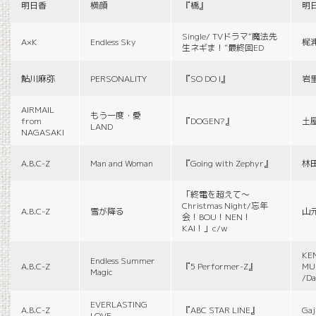
明日香
横顔
『橋』
明
Single/ TVドラマ“魔法先
A×K
Endless Sky
梶
生ネギま！”最終回ED
鮎川麻弥
PERSONALITY
『SO DO I』
岩
AIRMAIL
もう一度・愛
from
『DOGEN?』
土
LAND
NAGASAKI
A.B.C-Z
Man and Woman
『Going with Zephyr』
林
「終電を超えて～
Christmas Night/忘年
A.B.C-Z
雪が降る
山
会！BOU！NEN！
KAI！」c/w
KE
Endless Summer
A.B.C-Z
『5 Performer-Z』
MUS
Magic
/Da
EVERLASTING
A.B.C-Z
『ABC STAR LINE』
Gaj
LOVE