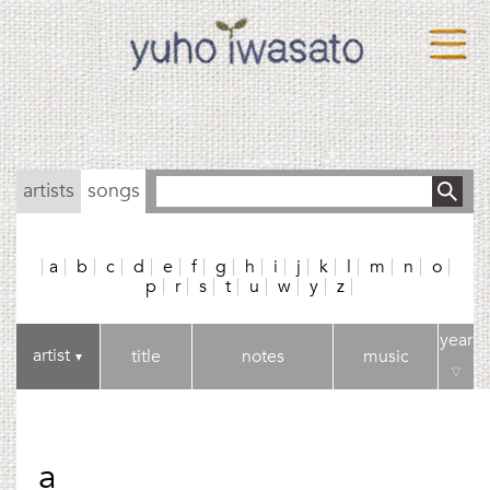
artists
songs
a
b
c
d
e
f
g
h
i
j
k
l
m
n
o
p
r
s
t
u
w
y
z
year
artist
title
notes
music
▼
▽
a