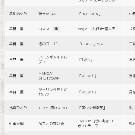
ウサギ”イメージソング
早川めぐみ
輝きたいね
『HOT LADY』
中
早見 優
CLASH（曲）
single (共作)岩里未央
（
早見 優
渚のフーガ
「CLASH」c/w
三
アバンギャルドレ
早見 優
『TWIN』
三
ディー
MANDAY
早見 優
『WOW！』
馬
SHUTDOWN
ダーリン今をせめ
早見 優
『WOW！』
馬
ないで
比嘉ひとみ
TOKYO恋DOCHU
『美少女倶楽部』
池
TVK,KBSほか “あまつ
引田香織
名まえのない道
梶
き”EDテーマ