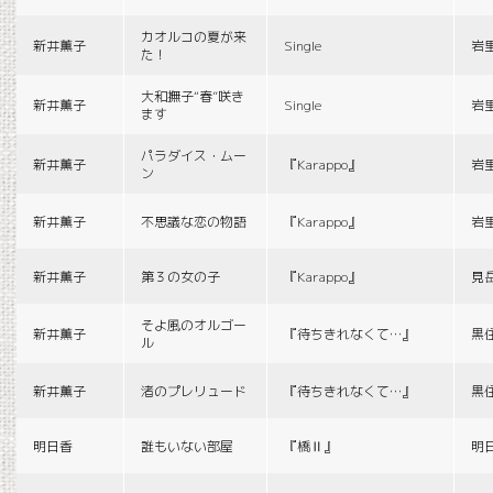
カオルコの夏が来
新井薫子
Single
岩
た！
大和撫子“春”咲き
新井薫子
Single
岩
ます
パラダイス・ムー
新井薫子
『Karappo』
岩
ン
新井薫子
不思議な恋の物語
『Karappo』
岩
新井薫子
第３の女の子
『Karappo』
見
そよ風のオルゴー
新井薫子
『待ちきれなくて…』
黒
ル
新井薫子
渚のプレリュード
『待ちきれなくて…』
黒
明日香
誰もいない部屋
『橋Ⅱ』
明