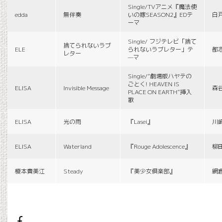
Single/TVアニメ『魔法使
edda
無伴奏
いの嫁SEASON2』EDテ
白
ーマ
Single/ フジテレビ「捨て
捨てられないラブ
ELE
られないラブレター」テ
都
レター
—マ
Single/“劇場版ハヤテの
ごとく! HEAVEN IS
ELISA
Invisible Message
森
PLACE ON EARTH”挿入
歌
ELISA
光の雨
『Lasei』
川
ELISA
Waterland
『Rouge Adolescence』
柳
榎本貴美江
Steady
『美少女倶楽部』
網