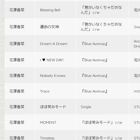
「君がいなくちゃだめな
花澤香菜
Blessing Bell
北
んだ」 c/w
「君がいなくちゃだめな
花澤香菜
運命の女神
Sou
んだ」 c/w
And
花澤香菜
Dream A Dream
『Blue Avenue』
Dr
花澤香菜
I ♥ NEW DAY!
『Blue Avenue』
北
花澤香菜
Nobody Knows
『Blue Avenue』
北
花澤香菜
Trace
『Blue Avenue』
mit
花澤香菜
ほほ笑みモード
Single
ST
花澤香菜
MOMENT
「ほほ笑みモード」 c/w
ST
花澤香菜
Timeless
「ほほ笑みモード」 c/w
ST