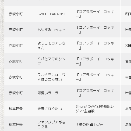
『コアラボーイ・コッキ
赤坂小町
SWEET PARADISE
和
ー』
『コアラボーイ・コッキ
赤坂小町
おやすみコッキィ
岩
ー』
ようこそコアラち
『コアラボーイ・コッキ
赤坂小町
和
ゃん
ー』
パパとママのタン
『コアラボーイ・コッキ
赤坂小町
岩
ゴ
ー』
ワルさをしなけり
『コアラボーイ・コッキ
赤坂小町
岩
ゃはじまらない
ー』
『コアラボーイ・コッキ
赤坂小町
可愛いラーラ
岩
ー』
Single/ OVA“幻夢戦記レ
秋本理央
未来になりたい
馬
ダ２”主題歌
ファンタジアがき
秋本理央
「夢の迷路」c/w
馬
こえる