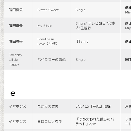
傳田
傳田真央
Bitter Sweet
Single
Miy
Single/ テレビ朝日 “交渉
傳田
傳田真央
My Style
人”主題歌
Miy
Breathe in
傳田真央
『I am 』
傳
Love（共作）
Dorothy
Little
バイカラーの恋心
Single
田
Happy
e
イヤホンズ
だから大丈夫
アルバム『手紙』収録
月
「予め失われた僕らのバ
シ
イヤホンズ
ヨロコビノウタ
ラッド」c/w
ー