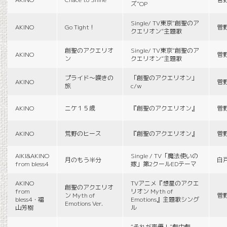
ズ”OP
Single/ TV東京“創聖のア
AKINO
Go Tight！
菅
クエリオン”主題歌
創聖のアクエリオ
Single/ TV東京“創聖のア
AKINO
菅
ン
クエリオン”主題歌
プライド〜嘆きの
「創聖のアクエリオン」
AKINO
菅
旅
c/w
AKINO
ニケ１５歳
『創聖のアクエリオン』
菅
AKINO
荒野のヒース
『創聖のアクエリオン』
菅
AIKI&AKINO
Single / TV「魔法使いの
月のもう半分
白
from bless4
嫁」第2クールEDテーマ
AKINO
TVアニメ『想星のアクエ
創聖のアクエリオ
from
リオン Myth of
ン Myth of
菅
bless4・福
Emotions』主題歌シング
Emotions Ver.
山芳樹
ル
“それが声優！”劇中劇