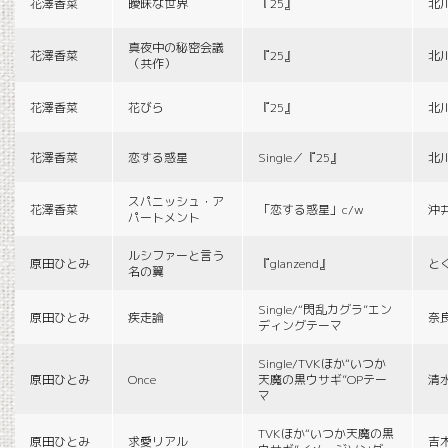
花澤香菜
曖昧な世界
『25』
北
真夜中の秘密会議
花澤香菜
『25』
北
（共作）
花澤香菜
花びら
『25』
北
花澤香菜
恋する惑星
Single／『25』
北
スパニッシュ・ア
花澤香菜
「恋する惑星」c/w
沖
パートメント
ルシファーと言う
原田ひとみ
『glanzend』
と
名の翼
Single/“閃乱カグラ”エン
原田ひとみ
疾走論
奈
ディングテーマ
Single/TVKほか“いつか
原田ひとみ
Once
天魔の黒ウサギ”OPテー
清
マ
TVKほか“いつか天魔の黒
原田ひとみ
求愛リアル
吉