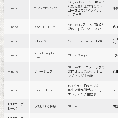
Single/TVアニメ『解雇さ
れた暗黒兵士(30代)のス
Hinano
CHANGEMAKER
小
ローなセカンドライフ』
OPテーマ
Single/TVアニメ『贄姫と
Hinano
LOVE INFINITY
倉
獣の王』第２クールOP
武田
Hinano
はじまり
1stEP「nocturne」収録
Mon
Something To
Hinano
Digital Single
北
Lose
Single/TVアニメ『うちの
Hinano
ヴァージニア
師匠はしっぽがない』エ
倉
ンディング主題歌
tvkドラマ『信長未満―
Hinano
Hopeful Land
転生光秀が倒せないー』
Be
エンディング主題歌
ヒロコ・グ
うぬぼれて誘惑
Single
岩
レース