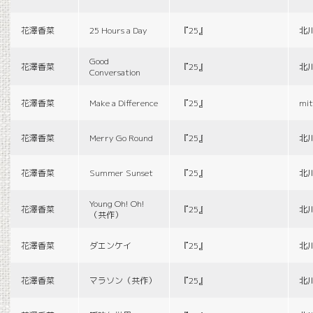
花澤香菜
25 Hours a Day
『25』
北
Good
花澤香菜
『25』
北
Conversation
花澤香菜
Make a Difference
『25』
mit
花澤香菜
Merry Go Round
『25』
北
花澤香菜
Summer Sunset
『25』
北
Young Oh! Oh!
花澤香菜
『25』
北
（共作）
花澤香菜
ダエンケイ
『25』
北
花澤香菜
マラソン（共作）
『25』
北