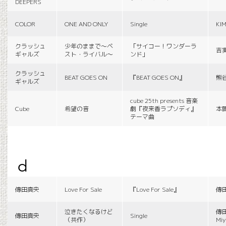
DEEPERS
COLOR
ONE AND ONLY
Single
KI
クラッシュ
少年のままで〜ベ
「サイコー！ワンダーラ
吉
ギャルズ
スト・ライバル〜
ンド」
クラッシュ
BEAT GOES ON
『BEAT GOES ON』
熊
ギャルズ
cube 25th presents 音楽
Cube
希望の音
劇『夜来香ラプソディ』
本
テーマ曲
d
傳田真央
Love For Sale
『Love For Sale』
傳
泣きたくなるけど
傳田
傳田真央
Single
（共作）
Miy