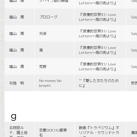
福山 潤
スペイン語の練習
Sai
Letters〜南の街より』
『浪漫的世界31/ Love
福山 潤
プロローグ
Sai
Letters〜南の街より』
『浪漫的世界31/ Love
福山 潤
列車
Sai
Letters〜南の街より』
『浪漫的世界31/ Love
福山 潤
海
Sai
Letters〜南の街より』
『浪漫的世界31/ Love
福山 潤
荒野
Sai
Letters〜南の街より』
No money No
““『愛した女たちのため
布施 明
安
breath
に』
g
五阿弥ル
映画『トラペジウム』オ
恋愛DOCHU膝栗
ナ、國土佳
リジナル・サウンドトラ
濱
毛