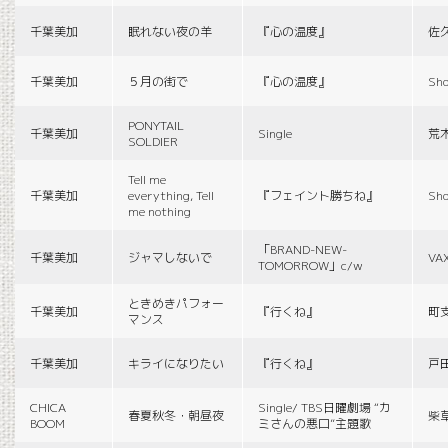
千葉美加
眠れない夜の羊
『心の温度』
佐
千葉美加
５月の街で
『心の温度』
Sho
PONYTAIL
千葉美加
Single
荒
SOLDIER
Tell me
千葉美加
everything, Tell
『フェイント勝ちね』
Sho
me nothing
「BRAND-NEW-
千葉美加
ジャマしないで
VA
TOMORROW」c/w
ときめきパフォー
千葉美加
『行くね』
町
マンス
千葉美加
キライになりたい
『行くね』
戸
CHICA
Single/ TBS日曜劇場 “カ
春夏秋冬・朝昼夜
柴
BOOM
ミさんの悪口”主題歌