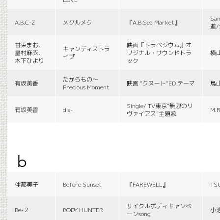
Sa
A.B.C-Z
メクルメク
『A.B.Sea Market』
進/
甘束まお、
映画『トラペジウム』オ
キャンディストラ
星村麻衣、
リジナル・サウンドトラ
横
イプ
木下ひより
ック
たからもの〜
有坂美香
映画 “クヌート”ED テーマ
鳥
Precious Moment
Single/ TV東京“無限のリ
有坂美香
dis-
M.R
ヴァイアス”主題歌
b
伴都美子
Before Sunset
『FAREWELL』
TS
サイクルボディキャンペ
Be-２
BODY HUNTER
小
ーンsong