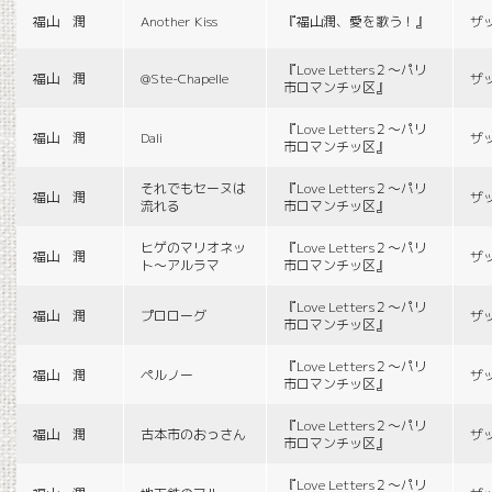
福山 潤
Another Kiss
『福山潤、愛を歌う！』
ザ
『Love Letters２〜パリ
福山 潤
@Ste-Chapelle
ザ
市ロマンチッ区』
『Love Letters２〜パリ
福山 潤
Dali
ザ
市ロマンチッ区』
それでもセーヌは
『Love Letters２〜パリ
福山 潤
ザ
流れる
市ロマンチッ区』
ヒゲのマリオネッ
『Love Letters２〜パリ
福山 潤
ザ
ト〜アルラマ
市ロマンチッ区』
『Love Letters２〜パリ
福山 潤
プロローグ
ザ
市ロマンチッ区』
『Love Letters２〜パリ
福山 潤
ペルノー
ザ
市ロマンチッ区』
『Love Letters２〜パリ
福山 潤
古本市のおっさん
ザ
市ロマンチッ区』
『Love Letters２〜パリ