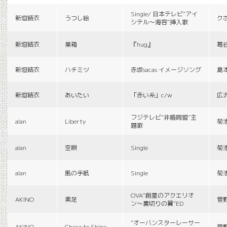
Single/ 日本テレビ“アイ
新垣結衣
うつし絵
ク
シテル〜海容”挿入歌
新垣結衣
巣箱
『hug』
葛
新垣結衣
ハチミツ
赤坂sacas イメージソング
島
新垣結衣
あいたい
「赤い糸」c/w
広
フジテレビ“非婚同盟”主
alan
Liberty
菊
題歌
alan
空唄
Single
菊
alan
風の手紙
Single
菊
OVA“創星のアクエリオ
AKINO
素足
菅
ン〜裏切りの翼”ED
“オーバンスターレーサー
AKINO
Chace to Shine
菅