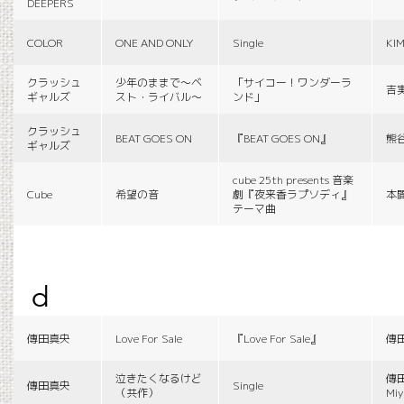
DEEPERS
COLOR
ONE AND ONLY
Single
KI
クラッシュ
少年のままで〜ベ
「サイコー！ワンダーラ
吉
ギャルズ
スト・ライバル〜
ンド」
クラッシュ
BEAT GOES ON
『BEAT GOES ON』
熊
ギャルズ
cube 25th presents 音楽
Cube
希望の音
劇『夜来香ラプソディ』
本
テーマ曲
d
傳田真央
Love For Sale
『Love For Sale』
傳
泣きたくなるけど
傳田
傳田真央
Single
（共作）
Miy