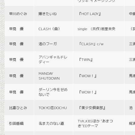
ウサギ”イメージソング
早川めぐみ
輝きたいね
『HOT LADY』
中
早見 優
CLASH（曲）
single (共作)岩里未央
（
早見 優
渚のフーガ
「CLASH」c/w
三
アバンギャルドレ
早見 優
『TWIN』
三
ディー
MANDAY
早見 優
『WOW！』
馬
SHUTDOWN
ダーリン今をせめ
早見 優
『WOW！』
馬
ないで
比嘉ひとみ
TOKYO恋DOCHU
『美少女倶楽部』
池
TVK,KBSほか “あまつ
引田香織
名まえのない道
梶
き”EDテーマ