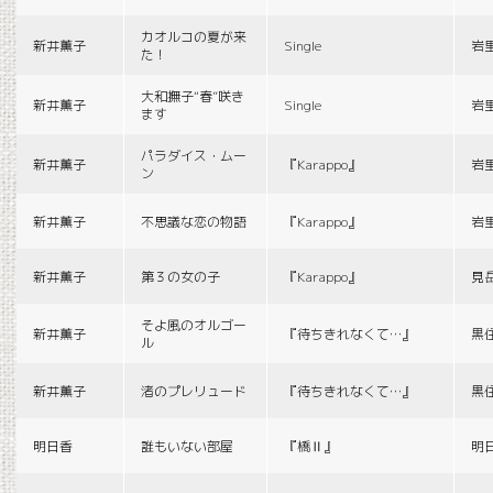
カオルコの夏が来
新井薫子
Single
岩
た！
大和撫子“春”咲き
新井薫子
Single
岩
ます
パラダイス・ムー
新井薫子
『Karappo』
岩
ン
新井薫子
不思議な恋の物語
『Karappo』
岩
新井薫子
第３の女の子
『Karappo』
見
そよ風のオルゴー
新井薫子
『待ちきれなくて…』
黒
ル
新井薫子
渚のプレリュード
『待ちきれなくて…』
黒
明日香
誰もいない部屋
『橋Ⅱ』
明