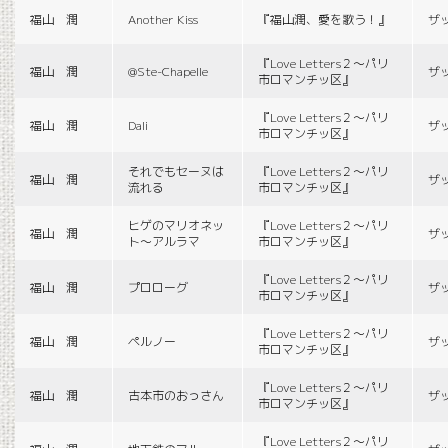
福山 潤
Another Kiss
『福山潤、愛を歌う！』
ザ
『Love Letters２〜パリ
福山 潤
@Ste-Chapelle
ザ
市ロマンチッ区』
『Love Letters２〜パリ
福山 潤
Dali
ザ
市ロマンチッ区』
それでもセーヌは
『Love Letters２〜パリ
福山 潤
ザ
流れる
市ロマンチッ区』
ヒゲのマリオネッ
『Love Letters２〜パリ
福山 潤
ザ
ト〜アルラマ
市ロマンチッ区』
『Love Letters２〜パリ
福山 潤
プロローグ
ザ
市ロマンチッ区』
『Love Letters２〜パリ
福山 潤
ペルノー
ザ
市ロマンチッ区』
『Love Letters２〜パリ
福山 潤
古本市のおっさん
ザ
市ロマンチッ区』
『Love Letters２〜パリ