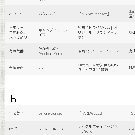
Sa
A.B.C-Z
メクルメク
『A.B.Sea Market』
進/
甘束まお、
映画『トラペジウム』オ
キャンディストラ
星村麻衣、
リジナル・サウンドトラ
横
イプ
木下ひより
ック
たからもの〜
有坂美香
映画 “クヌート”ED テーマ
鳥
Precious Moment
Single/ TV東京“無限のリ
有坂美香
dis-
M.R
ヴァイアス”主題歌
b
伴都美子
Before Sunset
『FAREWELL』
TS
サイクルボディキャンペ
Be-２
BODY HUNTER
小
ーンsong