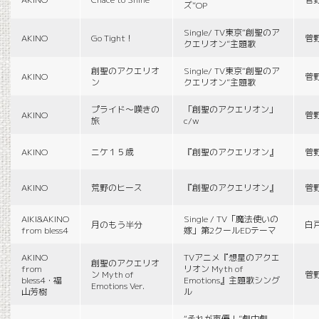
ズ”OP
Single/ TV東京“創聖のア
AKINO
Go Tight！
菅
クエリオン”主題歌
創聖のアクエリオ
Single/ TV東京“創聖のア
AKINO
菅
ン
クエリオン”主題歌
プライド〜嘆きの
「創聖のアクエリオン」
AKINO
菅
旅
c/w
AKINO
ニケ１５歳
『創聖のアクエリオン』
菅
AKINO
荒野のヒース
『創聖のアクエリオン』
菅
AIKI&AKINO
Single / TV「魔法使いの
月のもう半分
白
from bless4
嫁」第2クールEDテーマ
AKINO
TVアニメ『想星のアクエ
創聖のアクエリオ
from
リオン Myth of
ン Myth of
菅
bless4・福
Emotions』主題歌シング
Emotions Ver.
山芳樹
ル
“それが声優！”劇中劇