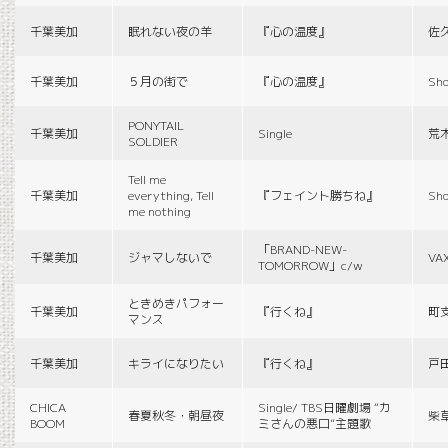
千葉美加
眠れない夜の羊
『心の温度』
佐
千葉美加
５月の街で
『心の温度』
Sho
PONYTAIL
千葉美加
Single
荒
SOLDIER
Tell me
千葉美加
everything, Tell
『フェイント勝ちね』
Sho
me nothing
「BRAND-NEW-
千葉美加
ジャマしないで
VA
TOMORROW」c/w
ときめきパフォー
千葉美加
『行くね』
町
マンス
千葉美加
キライになりたい
『行くね』
戸
CHICA
Single/ TBS日曜劇場 “カ
春夏秋冬・朝昼夜
柴
BOOM
ミさんの悪口”主題歌