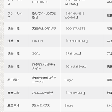
FEED BACK
AN
ス
WOMAN』
アン・ルイ
愛してくれる女を
『MY NAME IS
松
ス
愛せ
WOMAN』
浅香 唯
天使のようなヤツ
『CONTRAST』
和
浅香 唯
CRY ON
『CANDID GIRL』
井
浅香 唯
GOAL
『Rainbow』
井
あぶないサタディ
浅香 唯
『Crystal Eyes』
馬
ナイト
夜明けの雨はピア
相田翔子
Single
羽
ニッシモ
麻倉未稀
ごめんあそばせ
『SNOWBIRD』
筒
麻倉未稀
黒いパンプス
Single
い