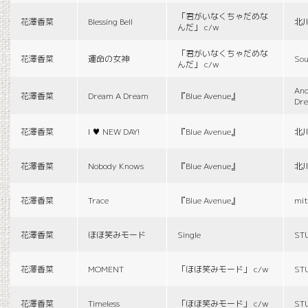
「君がいなくちゃだめな
花澤香菜
Blessing Bell
北
んだ」 c/w
「君がいなくちゃだめな
花澤香菜
運命の女神
Sou
んだ」 c/w
And
花澤香菜
Dream A Dream
『Blue Avenue』
Dr
花澤香菜
I ♥ NEW DAY!
『Blue Avenue』
北
花澤香菜
Nobody Knows
『Blue Avenue』
北
花澤香菜
Trace
『Blue Avenue』
mit
花澤香菜
ほほ笑みモード
Single
ST
花澤香菜
MOMENT
「ほほ笑みモード」 c/w
ST
花澤香菜
Timeless
「ほほ笑みモード」 c/w
ST