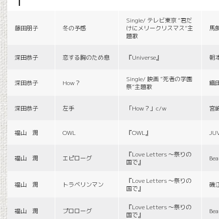
f
Single/ テレビ東京 “君だ
藤田朋子
冬の予感
けにメリークリスマス”主
馬
題歌
深田恭子
恋する胸のため息
『Universe』
朝
Single/ 映画 “死者の学園
深田恭子
How？
織
祭”主題歌
深田恭子
左手
「How？」c/w
宮
福山 潤
OWL
『OWL』
JU
『Love Letters 〜祭りの
福山 潤
エピローグ
Bea
国で』
『Love Letters 〜祭りの
福山 潤
トラベリンマン
磯
国で』
『Love Letters 〜祭りの
福山 潤
プロローグ
Bea
国で』