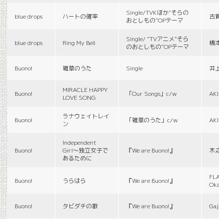
Single/TVKほか“そらの
blue drops
ハートの確率
古
おとしもの”OPテーマ
Single/ “TVアニメ“そら
blue drops
Ring My Bell
橋
のおとしもの”OPテーマ
Buono!
雑草のうた
Single
井
MIRACLE HAPPY
Buono!
「Our Songs」c/w
AK
LOVE SONG
ラナウェイトレイ
Buono!
「雑草のうた」c/w
AK
ン
Independent
Buono!
Girl〜独立女子で
『We are Buono!』
木
あるために
FLA
Buono!
うらはら
『We are Buono!』
Ok
Buono!
タビダチの歌
『We are Buono!』
Gaj