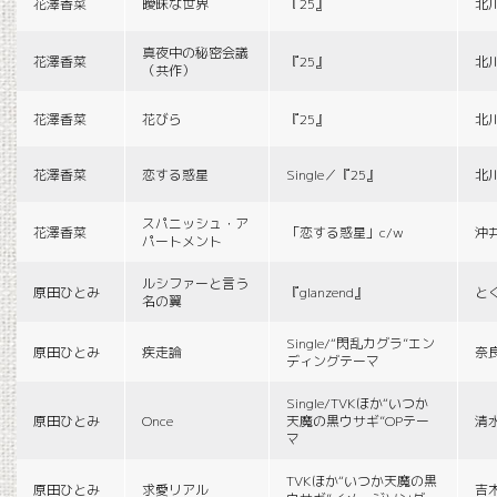
花澤香菜
曖昧な世界
『25』
北
真夜中の秘密会議
花澤香菜
『25』
北
（共作）
花澤香菜
花びら
『25』
北
花澤香菜
恋する惑星
Single／『25』
北
スパニッシュ・ア
花澤香菜
「恋する惑星」c/w
沖
パートメント
ルシファーと言う
原田ひとみ
『glanzend』
と
名の翼
Single/“閃乱カグラ”エン
原田ひとみ
疾走論
奈
ディングテーマ
Single/TVKほか“いつか
原田ひとみ
Once
天魔の黒ウサギ”OPテー
清
マ
TVKほか“いつか天魔の黒
原田ひとみ
求愛リアル
吉