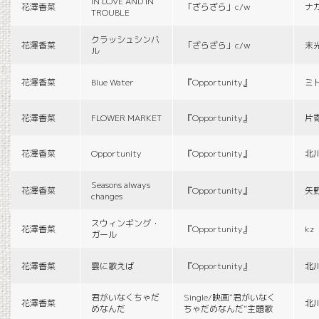
IN LOVE AND IN
花澤香菜
「ざらざら」c/w
ナ
TROUBLE
クラッシュシンバ
花澤香菜
「ざらざら」c/w
末
ル
花澤香菜
Blue Water
『Opportunity』
ミ
花澤香菜
FLOWER MARKET
『Opportunity』
片
花澤香菜
Opportunity
『Opportunity』
北
Seasons always
花澤香菜
『Opportunity』
矢
changes
スウィンギング・
花澤香菜
『Opportunity』
kz
ガール
花澤香菜
雲に歌えば
『Opportunity』
北
君がいなくちゃだ
Single/映画“君がいなく
花澤香菜
北
めなんだ
ちゃだめなんだ”主題歌