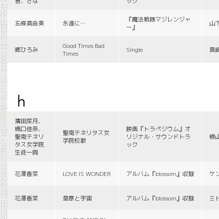
音、さな
ック
『魔法戦隊マジレンジャ
五條真由美
永遠に…
山
ー』
Good Times Bad
郷ひろみ
Single
真
Times
h
濱田菜月、
橋口佳奈、
映画『トラペジウム』オ
聖南テネリタス女
聖南テネリ
リジナル・サウンドトラ
横
学院校歌
タス女学院
ック
生徒一同
花澤香菜
LOVE IS WONDER
アルバム『blossom』収録
ケ
花澤香菜
草原と宇宙
アルバム『blossom』収録
ミ