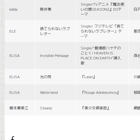
Single/TVアニメ『魔法使
edda
無伴奏
いの嫁SEASON2』EDテ
白
ーマ
Single/ フジテレビ「捨て
捨てられないラブ
ELE
られないラブレター」テ
都
レター
—マ
Single/“劇場版ハヤテの
ごとく! HEAVEN IS
ELISA
Invisible Message
森
PLACE ON EARTH”挿入
歌
ELISA
光の雨
『Lasei』
川
ELISA
Waterland
『Rouge Adolescence』
柳
榎本貴美江
Steady
『美少女倶楽部』
網