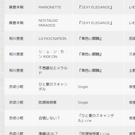
麻倉未稀
MARIONETTE
『SEXY ELEGANSE』
い
NOSTALGIC
麻倉未稀
『SEXY ELEGANSE』
い
PARADISE
相川恵里
LA FASCNATION
『黄色い麒麟』
前
シ・ュ・ン・カ・
相川恵里
『黄色い麒麟』
久
ン RIDE ON
不思議なエメラル
相川恵里
『黄色い麒麟』
土
ド
ひと夏のスキャン
赤坂小町
Single
岩
ダル
赤坂小町
放課後授業
Single
岩
「ひと夏のスキャンダ
赤坂小町
合宿しない？
岩
ル」c/w
赤坂小町
準備はOK？
「放課後授業」c/w
岩