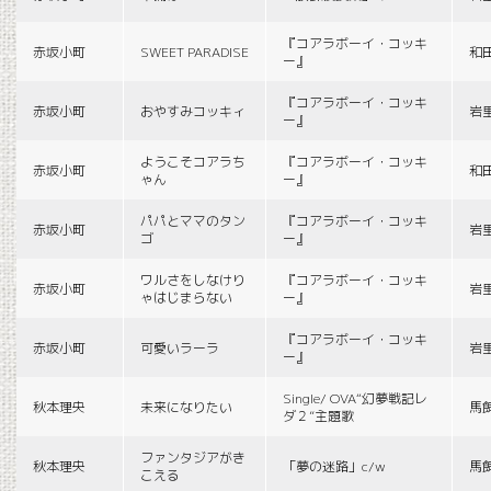
『コアラボーイ・コッキ
赤坂小町
SWEET PARADISE
和
ー』
『コアラボーイ・コッキ
赤坂小町
おやすみコッキィ
岩
ー』
ようこそコアラち
『コアラボーイ・コッキ
赤坂小町
和
ゃん
ー』
パパとママのタン
『コアラボーイ・コッキ
赤坂小町
岩
ゴ
ー』
ワルさをしなけり
『コアラボーイ・コッキ
赤坂小町
岩
ゃはじまらない
ー』
『コアラボーイ・コッキ
赤坂小町
可愛いラーラ
岩
ー』
Single/ OVA“幻夢戦記レ
秋本理央
未来になりたい
馬
ダ２”主題歌
ファンタジアがき
秋本理央
「夢の迷路」c/w
馬
こえる