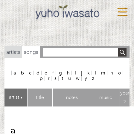
artists
songs
a
b
c
d
e
f
g
h
i
j
k
l
m
n
o
p
r
s
t
u
w
y
z
year
artist
title
notes
music
▼
▽
a