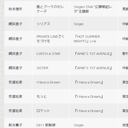
風とブーケのセレ
Single/ OVA “幻夢戦記レ
秋本理央
馬
ナーデ
ダ”主題歌
網浜直子
シリアス
Single
中
PRIVATE LINEでく
「HOT SUMMER
網浜直子
中
ちづけを
NIGHTS」c/w
網浜直子
CATCH A STAR
『AMIE'S 1ST AVENUE』
野
網浜直子
SISTER
『AMIE'S 1ST AVENUE』
中
安達祐実
I Have a Dream
『I Have a Dream』
葉
安達祐実
もっと
『I Have a Dream』
葉
安達祐実
ロケット
『I Have a Dream』
葉
新井薫子
OH！新鮮娘
Single
岩