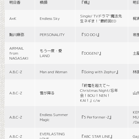
明日香
横顔
『橋』
明
Single/ TVドラマ“魔法先
A×K
Endless Sky
梶
生ネギま！”最終回ED
鮎川麻弥
PERSONALITY
『SO DO I』
岩
AIRMAIL
もう一度・愛
from
『DOGEN?』
土
LAND
NAGASAKI
A.B.C-Z
Man and Woman
『Going with Zephyr』
林
「終電を超えて～
Christmas Night/忘年
A.B.C-Z
雪が降る
山
会！BOU！NEN！
KAI！」c/w
KE
Endless Summer
A.B.C-Z
『5 Performer-Z』
MUS
Magic
/Da
EVERLASTING
A.B.C-Z
『ABC STAR LINE』
Gaj
LOVE