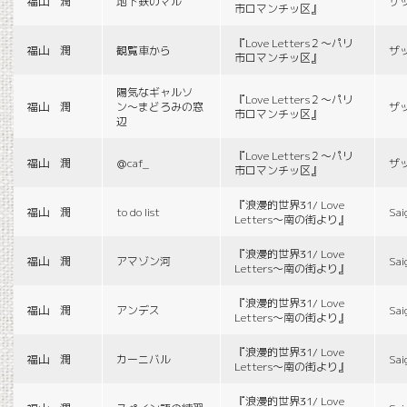
福山 潤
地下鉄のマル
ザ
市ロマンチッ区』
『Love Letters２〜パリ
福山 潤
観覧車から
ザ
市ロマンチッ区』
陽気なギャルソ
『Love Letters２〜パリ
福山 潤
ン〜まどろみの窓
ザ
市ロマンチッ区』
辺
『Love Letters２〜パリ
福山 潤
＠caf_
ザ
市ロマンチッ区』
『浪漫的世界31/ Love
福山 潤
to do list
Sai
Letters〜南の街より』
『浪漫的世界31/ Love
福山 潤
アマゾン河
Sai
Letters〜南の街より』
『浪漫的世界31/ Love
福山 潤
アンデス
Sai
Letters〜南の街より』
『浪漫的世界31/ Love
福山 潤
カーニバル
Sai
Letters〜南の街より』
『浪漫的世界31/ Love