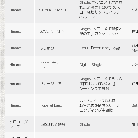
Single/TVアニメ『解雇さ
れた暗黒兵士(30代)のス
Hinano
CHANGEMAKER
小
ローなセカンドライフ』
OPテーマ
Single/TVアニメ『贄姫と
Hinano
LOVE INFINITY
倉
獣の王』第２クールOP
武田
Hinano
はじまり
1stEP「nocturne」収録
Mon
Something To
Hinano
Digital Single
北
Lose
Single/TVアニメ『うちの
Hinano
ヴァージニア
師匠はしっぽがない』エ
倉
ンディング主題歌
tvkドラマ『信長未満―
Hinano
Hopeful Land
転生光秀が倒せないー』
Be
エンディング主題歌
ヒロコ・グ
うぬぼれて誘惑
Single
岩
レース