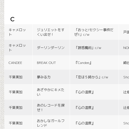
c
キャメロッ
ジュリエットをす
「おっと!セクシー事件だ
戸
ト
くい出せ！
ぜ!!」c/w
キャメロッ
ダーリンダーリン
「誘惑魔術」c/w
NO
ト
CANDEE
BREAK OUT
『Candee』
崎
千葉美加
夢みる力
「恋は５時から」c/w
Sho
あざやかにキメた
千葉美加
『心の温度』
辻
い
あのレコードを探
千葉美加
『心の温度』
辻
せ！
おかしなガールフ
千葉美加
『心の温度』
Sho
レンド