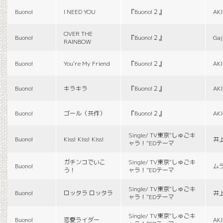
Buono!
I NEED YOU
『Buono!２』
AK
OVER THE
Buono!
『Buono!２』
Gaj
RAINBOW
Buono!
You're My Friend
『Buono!２』
AK
Buono!
キラキラ
『Buono!２』
AK
Buono!
ゴール（共作）
『Buono!２』
AK
Single/ TV東京“しゅごキ
Buono!
Kiss! Kiss! Kiss!
井
ャラ！”EDテーマ
ガチンコでいこ
Single/ TV東京“しゅごキ
Buono!
ム
う！
ャラ！”EDテーマ
Single/ TV東京“しゅごキ
Buono!
ロッタラ ロッタラ
井
ャラ！”EDテーマ
Single/ TV東京“しゅごキ
Buono!
恋愛ライダー
AK