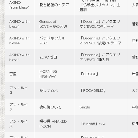
AKINO
愛と絶望のイデア
「仏戦士ボサツオン」主
大
from bless4
題歌
AKINO with
Genesis of
『Decennia』/“アクエリ
菅
bless4
LOVE〜愛の起源
オンEVOL”OPテーマ
AKINO with
パラドキシカル
『Decennia』/“アクエリ
菅
bless4
ZOO
オンEVOL”後期OPテーマ
AKINO with
『Decennia』/“アクエリ
ZERO ゼロ
菅
bless4
オンEVOL”挿入歌
MORNING
杏里
『COOOL』
岩
HIGHWAY
アン・ルイ
愛してるよ
『ROCADELIC』
大
ス
アン・ルイ
夜に傷ついて
Single
中
ス
アン・ルイ
裸の月〜NAKED
「Finish!!」c/w
松
ス
MOON
アン・ルイ
『MY NAME IS