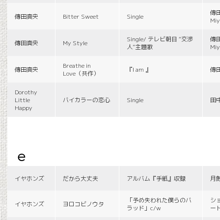
傳田
傳田真央
Bitter Sweet
Single
Miy
Single/ テレビ朝日 “交渉
傳田
傳田真央
My Style
人”主題歌
Miy
Breathe in
傳田真央
『I am 』
傳
Love（共作）
Dorothy
Little
バイカラーの恋心
Single
田
Happy
e
イヤホンズ
だから大丈夫
アルバム『手紙』収録
月
「予め失われた僕らのバ
シ
イヤホンズ
ヨロコビノウタ
ラッド」c/w
ー