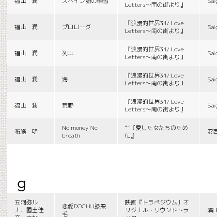
福山 潤
スペイン語の練習
Sai
Letters〜南の街より』
『浪漫的世界31/ Love
福山 潤
プロローグ
Sai
Letters〜南の街より』
『浪漫的世界31/ Love
福山 潤
列車
Sai
Letters〜南の街より』
『浪漫的世界31/ Love
福山 潤
海
Sai
Letters〜南の街より』
『浪漫的世界31/ Love
福山 潤
荒野
Sai
Letters〜南の街より』
No money No
““『愛した女たちのため
布施 明
安
breath
に』
g
五阿弥ル
映画『トラペジウム』オ
恋愛DOCHU膝栗
ナ、國土佳
リジナル・サウンドトラ
濱
毛