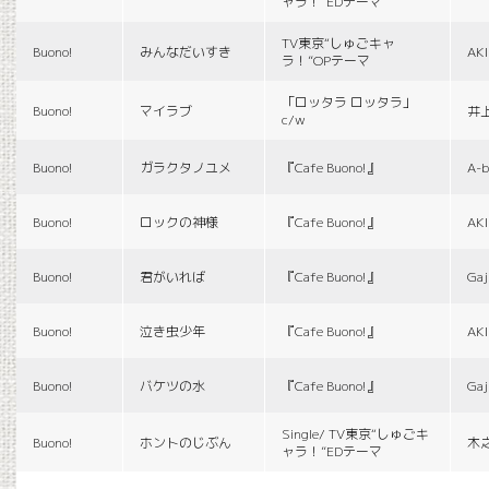
ャラ！”EDテーマ
TV東京“しゅごキャ
Buono!
みんなだいすき
AK
ラ！”OPテーマ
「ロッタラ ロッタラ」
Buono!
マイラブ
井
c/w
Buono!
ガラクタノユメ
『Cafe Buono!』
A-b
Buono!
ロックの神様
『Cafe Buono!』
AK
Buono!
君がいれば
『Cafe Buono!』
Gaj
Buono!
泣き虫少年
『Cafe Buono!』
AK
Buono!
バケツの水
『Cafe Buono!』
Gaj
Single/ TV東京“しゅごキ
Buono!
ホントのじぶん
木
ャラ！”EDテーマ