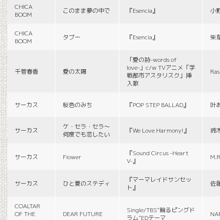
CHICA
このまま夢の中で
『Esencia』
小
BOOM
CHICA
タブー
『Esencia』
柴
BOOM
「愛の詩-words of
love-」c/w TVアニメ「学
千菅春香
愛の太陽
Ras
戦都市アスタリスク」挿
入歌
サーカス
桜色のみち
『POP STEP BALLAD』
叶
ケ・セラ・セラ〜
サーカス
『We Love Harmony!』
鈴
何度でも恋したい
『Sound Circus -Heart
サーカス
Fiower
M.R
V-』
『マーマレイドサンセッ
サーカス
ひと夏のステディ
佐
ト』
COALTAR
Single/TBS“輪るピングド
OF THE
DEAR FUTURE
NA
ラム”EDテーマ