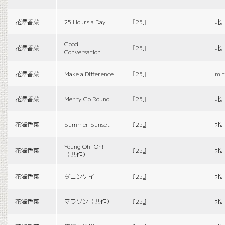
花澤香菜
25 Hours a Day
『25』
北
Good
花澤香菜
『25』
北
Conversation
花澤香菜
Make a Difference
『25』
mit
花澤香菜
Merry Go Round
『25』
北
花澤香菜
Summer Sunset
『25』
北
Young Oh! Oh!
花澤香菜
『25』
北
（共作）
花澤香菜
ダエンケイ
『25』
北
花澤香菜
マラソン（共作）
『25』
北