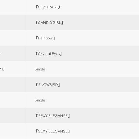
『CONTRAST』
『CANDID GIRL』
『Rainbow』
ト
『Crystal Eyes』
シモ
Single
『SNOWBIRD』
Single
『SEXY ELEGANSE』
『SEXY ELEGANSE』