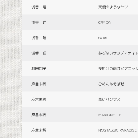
浅香 唯
天使のようなヤツ
浅香 唯
CRY ON
浅香 唯
GOAL
浅香 唯
あぶないサタディナイ
相田翔子
夜明けの雨はピアニッ
麻倉未稀
ごめんあそばせ
麻倉未稀
黒いパンプス
麻倉未稀
MARIONETTE
麻倉未稀
NOSTALGIC PARADISE