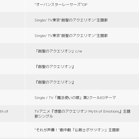
“オーバンスターレーサーズ”OP
Single/ TV東京“創聖のアクエリオン”主題歌
Single/ TV東京“創聖のアクエリオン”主題歌
「創聖のアクエリオン」c/w
『創聖のアクエリオン』
『創聖のアクエリオン』
Single / TV「魔法使いの嫁」第2クールEDテーマ
 of
TVアニメ『想星のアクエリオン Myth of Emotions』主題
歌シングル
“それが声優！”劇中劇「仏戦士ボサツオン」主題歌