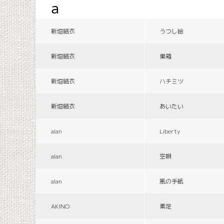
a
新垣結衣
うつし絵
新垣結衣
巣箱
新垣結衣
ハチミツ
新垣結衣
あいたい
alan
Liberty
alan
空唄
alan
風の手紙
AKINO
素足