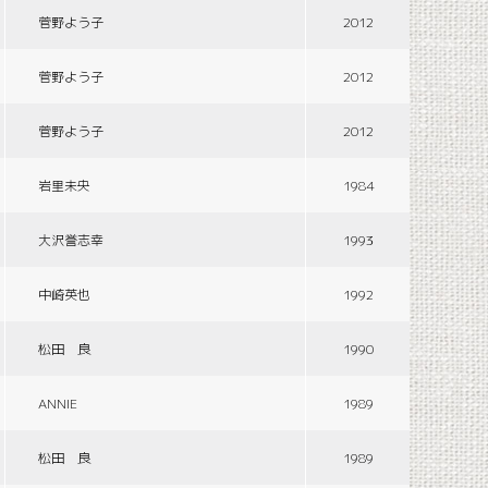
菅野よう子
2012
菅野よう子
2012
菅野よう子
2012
岩里未央
1984
大沢誉志幸
1993
中崎英也
1992
松田 良
1990
ANNIE
1989
松田 良
1989