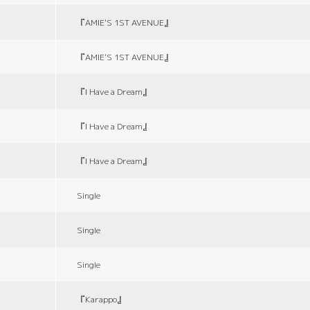
『AMIE'S 1ST AVENUE』
『AMIE'S 1ST AVENUE』
『I Have a Dream』
『I Have a Dream』
『I Have a Dream』
Single
Single
Single
『Karappo』