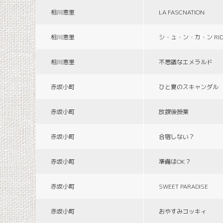
相川恵里
LA FASCNATION
相川恵里
シ・ュ・ン・カ・ン RID
相川恵里
不思議なエメラルド
赤坂小町
ひと夏のスキャンダル
赤坂小町
放課後授業
赤坂小町
合宿しない？
赤坂小町
準備はOK？
赤坂小町
SWEET PARADISE
赤坂小町
おやすみコッキィ