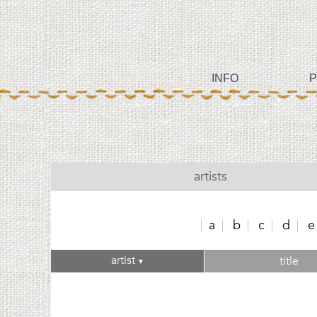
INFO
P
artists
a
b
c
d
e
artist
title
▼