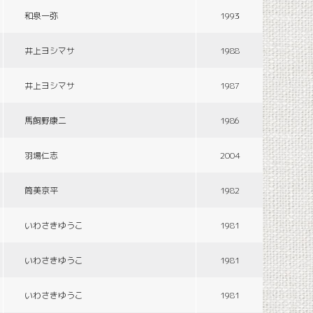
和泉一弥
1993
井上ヨシマサ
1988
井上ヨシマサ
1987
馬飼野康二
1986
羽場仁志
2004
筒美京平
1982
いわさきゆうこ
1981
いわさきゆうこ
1981
いわさきゆうこ
1981