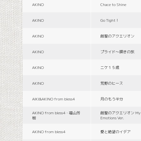
AKINO
Chace to Shine
AKINO
Go Tight！
AKINO
創聖のアクエリオン
AKINO
プライド〜嘆きの旅
AKINO
ニケ１５歳
AKINO
荒野のヒース
AIKI&AKINO from bless4
月のもう半分
AKINO from bless4・福山芳
創聖のアクエリオン Myth
樹
Emotions Ver.
AKINO from bless4
愛と絶望のイデア