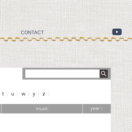
CONTACT
t
u
w
y
z
year
music
▽