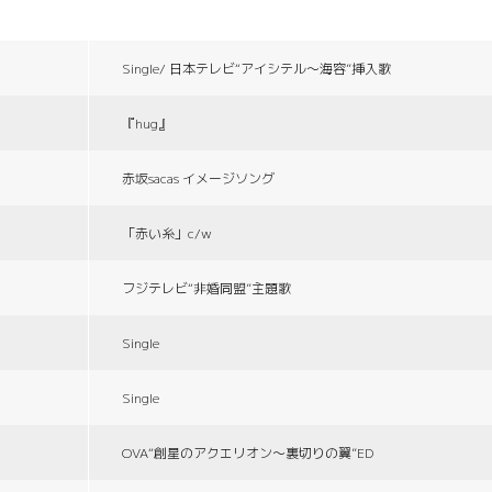
Single/ 日本テレビ“アイシテル〜海容”挿入歌
『hug』
赤坂sacas イメージソング
「赤い糸」c/w
フジテレビ“非婚同盟”主題歌
Single
Single
OVA“創星のアクエリオン〜裏切りの翼”ED