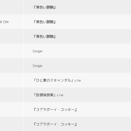
『黄色い麒麟』
E ON
『黄色い麒麟』
『黄色い麒麟』
Single
Single
「ひと夏のスキャンダル」c/w
「放課後授業」c/w
『コアラボーイ・コッキー』
『コアラボーイ・コッキー』