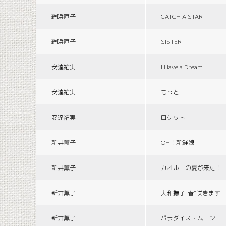
網浜直子
CATCH A STAR
網浜直子
SISTER
安達祐実
I Have a Dream
安達祐実
もっと
安達祐実
ロケット
新井薫子
OH！新鮮娘
新井薫子
カオルコの夏が来た！
新井薫子
大和撫子“春”咲きます
新井薫子
パラダイス・ムーン