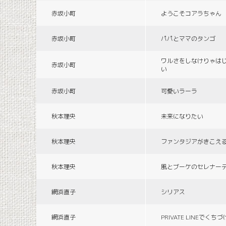
赤坂小町
ようこそコアラちゃん
赤坂小町
パパとママのタンゴ
ワルさをしなけりゃは
赤坂小町
い
赤坂小町
可愛いラーラ
秋本理央
未来になりたい
秋本理央
ファンタジアがきこえ
秋本理央
風とブーケのセレナー
網浜直子
シリアス
網浜直子
PRIVATE LINEでくち