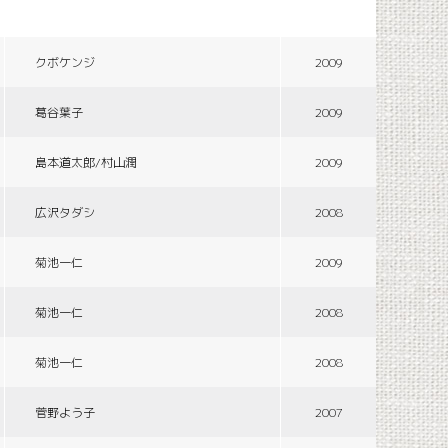
クボケンジ
2009
葛谷葉子
2009
島本道太郎/村山潤
2009
広沢タダシ
2008
菊池一仁
2009
菊池一仁
2008
菊池一仁
2008
菅野よう子
2007