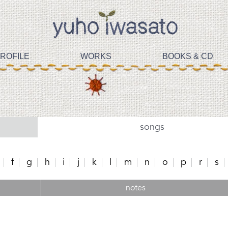
ROFILE
WORKS
BOOKS & CD
songs
f
g
h
i
j
k
l
m
n
o
p
r
s
notes